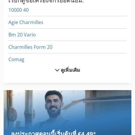
เรียกดูชื่อเครื่องจักรยอดนิยม:
10000 40
Agie Charmilles
Bm 20 Vario
Charmilles Form 20
Comag
ดูเพิ่มเติม
Cosma
Cylinder
Frm D Midi
Frommia 261
Frommia 635
ลงประกาศตอนนี้เริ่มต้นที่ €4.49
*
Gmc