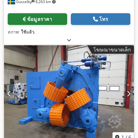
Gusselby
8,263 km
ข้อมูลราคา
โทร
สภาพ:
ใช้แล้ว
,
โฆษณาขนาดเล็ก
1
/
6