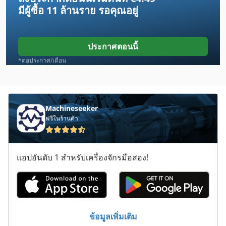
มีผู้ซื้อ
11 ล้านราย
รอคุณอยู่
Hueller Hille Nbh
Ingersoll Rand 185
ประกาศตอนนี้
Kity 619
*ต่อประกาศ/เดือน
Kity 639
Kondia Fv 1
Machineseeker
ฟรีในร้านค้า
Lm Guide
Mcv
แอปอันดับ 1 สำหรับเครื่องจักรมือสอง!
O K
Reform 206
Schechtl Ksv 200
ข้อมูลเพิ่มเติม
Schelling