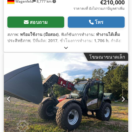
€210,000
Wagenfeld
8,777 km
ราคาคงที่ ยังไม่รวมภาษีมูลค่าเพิ่ม
สอบถาม
โทร
สภาพ:
พร้อมใช้งาน (มือสอง)
, ฟังก์ชันการทำงาน:
ทำงานได้เต็ม
ประสิทธิภาพ
, ปีที่ผลิต:
2017
, ชั่วโมงการทำงาน:
1,706 h
, กำลัง:
366 กิโลวัตต์ (497.62 แรงม้า)
, ประเภทเชื้อเพลิง:
ดีเซล
, ความเร็ว
สูงสุด:
30 กม./ชม.
, การลงทะเบียนครั้งแรก:
07/2017
, ตรวจสอบ
โฆษณาขนาดเล็ก
ครั้งถัดไป (TÜV):
07/2026
, ขนาดยางหลัง:
500/85 R24
,
หมายเลขเครื่องจักร/ยานพาหนะ:
YHG233775
, อุปกรณ์:
ข้อต่อ
พ่วงรถพ่วง, ห้องโดยสาร, เครื่องตัดเมล็ดเรพ, เครื่องปรับอากาศ,
ไฟส่องสว่าง
,