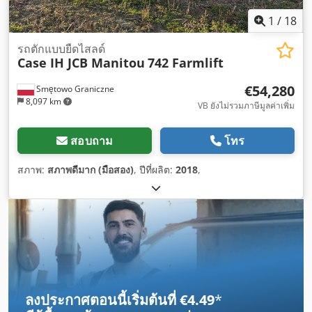
1
/
18
รถตักแบบยืดไสลด์
Case IH JCB Manitou
742 Farmlift
€54,280
Smętowo Graniczne
8,097 km
VB ยังไม่รวมภาษีมูลค่าเพิ่ม
สอบถาม
โทร
สภาพ:
สภาพดีมาก (มือสอง)
, ปีที่ผลิต:
2018
,
ลงประกาศตอนนี้เริ่มต้นที่ €4.49
*