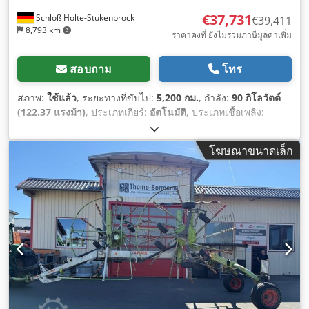
€37,731
Schloß Holte-Stukenbrock
€39,411
8,793 km
ราคาคงที่ ยังไม่รวมภาษีมูลค่าเพิ่ม
สอบถาม
โทร
สภาพ:
ใช้แล้ว
, ระยะทางที่ขับไป:
5,200 กม.
, กำลัง:
90 กิโลวัตต์
(122.37 แรงม้า)
, ประเภทเกียร์:
อัตโนมัติ
, ประเภทเชื้อเพลิง:
ดีเซล
, สี:
เขียว
, น้ำหนักรวม:
8,500 กก.
, น้ำหนักเปล่า:
5 กก.
, น้ำ
หนักบรรทุกสูงสุด:
2,900 กก.
, ความสูงยก:
6,150,000 มม
, จำนวน
โฆษณาขนาดเล็ก
ที่นั่ง:
1
, การลงทะเบียนครั้งแรก:
01/2016
, ชั่วโมงการทำงาน:
5,200 h
, ความสูงรวม:
46,800 มม
, ห้องโดยสารคนขับ:
อื่นๆ
,
ระยะฐานล้อ:
2,850 มม
,