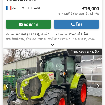
€36,000
Aurillac
9,431 km
ราคาคงที่ ยังไม่รวมภาษีมูลค่าเพิ่ม
สอบถาม
โทร
สภาพ:
สภาพดี (มือสอง)
, ฟังก์ชันการทำงาน:
ทำงานได้เต็ม
ประสิทธิภาพ
, ปีที่ผลิต:
2010
, ชั่วโมงการทำงาน:
4,400 h
, กำลัง:
55.16 กิโลวัตต์ (75.00 แรงม้า)
, หมายเลขเครื่องจักร/ยานพาหนะ:
A2204DAA2203584
, อุปกรณ์:
ห้องโดยสาร
,
โฆษณาขนาดเล็ก