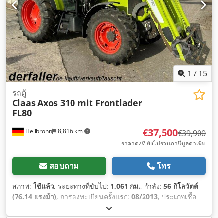
1
/
15
รถตู้
Claas
Axos 310 mit Frontlader
FL80
€37,500
Heilbronn
8,816 km
€39,900
ราคาคงที่ ยังไม่รวมภาษีมูลค่าเพิ่ม
สอบถาม
โทร
สภาพ:
ใช้แล้ว
, ระยะทางที่ขับไป:
1,061 กม.
, กำลัง:
56 กิโลวัตต์
(76.14 แรงม้า)
, การลงทะเบียนครั้งแรก:
08/2013
, ประเภทเชื้อ
เพลิง:
ดีเซล
, น้ำหนักรวม:
7,500 กก.
, สี:
เขียว
, ประเภทเกียร์:
เครื่องกล
, ช่วงล่าง:
อื่นๆ
, จำนวนที่นั่ง:
2
, ชั่วโมงการทำงาน: