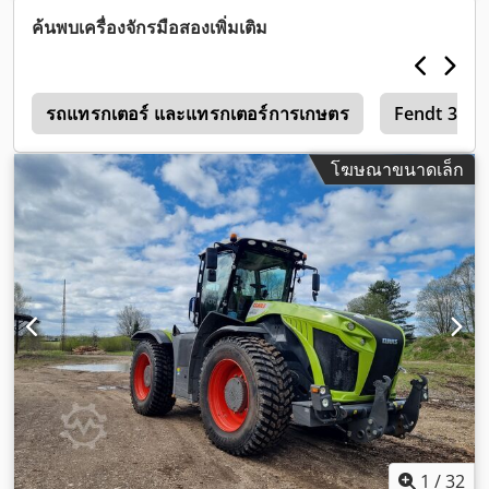
1,061 h
, อุปกรณ์:
ขับเคลื่อนทุกล้อ, ห้องโดยสาร
,
ค้นพบเครื่องจักรมือสองเพิ่มเติม
4
รถแทรกเตอร์ และแทรกเตอร์การเกษตร
Fendt 312 
โฆษณาขนาดเล็ก
1
/
32