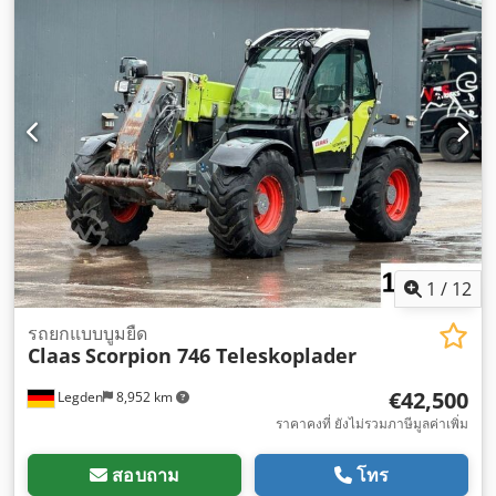
1
/
12
รถยกแบบบูมยืด
Claas
Scorpion 746 Teleskoplader
€42,500
Legden
8,952 km
ราคาคงที่ ยังไม่รวมภาษีมูลค่าเพิ่ม
สอบถาม
โทร