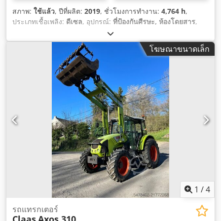
สภาพ:
ใช้แล้ว
, ปีที่ผลิต:
2019
, ชั่วโมงการทำงาน:
4,764 h
,
ประเภทเชื้อเพลิง:
ดีเซล
, อุปกรณ์:
ที่ป้องกันศีรษะ, ห้องโดยสาร
,
โฆษณาขนาดเล็ก
1
/
4
รถแทรกเตอร์
Claas
Axos 310