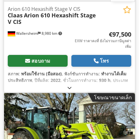
Arion 610 Hexashift Stage V CIS
Claas
Arion 610 Hexashift Stage
V CIS
€97,500
Wallersheim
8,980 km
EXW ราคาคงที่ ยังไม่รวมภาษีมูลค่า
เพิ่ม
สอบถาม
โทร
สภาพ:
พร้อมใช้งาน (มือสอง)
, ฟังก์ชันการทำงาน:
ทำงานได้เต็ม
ประสิทธิภาพ
, ปีที่ผลิต:
2022
, ชั่วโมงการทำงาน:
930 h
, ประเภท
เชื้อเพลิง:
ดีเซล
, ความเร็วสูงสุด:
40 กม./ชม.
, สี:
เขียว
,
โฆษณาขนาดเล็ก