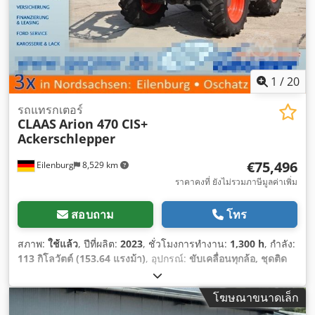
1
/
20
รถแทรกเตอร์
CLAAS
Arion 470 CIS+
Ackerschlepper
€75,496
Eilenburg
8,529 km
ราคาคงที่ ยังไม่รวมภาษีมูลค่าเพิ่ม
สอบถาม
โทร
สภาพ:
ใช้แล้ว
, ปีที่ผลิต:
2023
, ชั่วโมงการทำงาน:
1,300 h
, กำลัง:
113 กิโลวัตต์ (153.64 แรงม้า)
, อุปกรณ์:
ขับเคลื่อนทุกล้อ, ชุดติด
ตั้งด้านหน้า, เครื่องปรับอากาศ
,
โฆษณาขนาดเล็ก