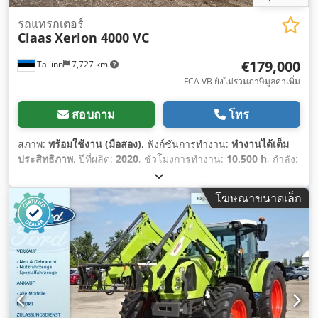
รถแทรกเตอร์
Claas
Xerion 4000 VC
€179,000
Tallinn
7,727 km
FCA VB ยังไม่รวมภาษีมูลค่าเพิ่ม
สอบถาม
โทร
สภาพ:
พร้อมใช้งาน (มือสอง)
, ฟังก์ชันการทำงาน:
ทำงานได้เต็ม
ประสิทธิภาพ
, ปีที่ผลิต:
2020
, ชั่วโมงการทำงาน:
10,500 h
, กำลัง:
308 กิโลวัตต์ (418.76 แรงม้า)
, ผู้ผลิตมอเตอร์:
Mercedes
,
ประเภทเกียร์:
อื่นๆ
, ความเร็วสูงสุด:
50 กม./ชม.
, การลงทะเบียน
โฆษณาขนาดเล็ก
ครั้งแรก:
08/2026
, ตรวจสอบครั้งถัดไป (TÜV):
08/2026
, สี:
เขียว
,
น้ำหนักรวม:
18,000 กก.
, ขนาดยางหน้า:
710/75 R42
, ขนาดยาง
หลัง:
710/75 R42
, ความสูงรวม:
3,941 มม
, ความยาวทั้งหมด:
7,593 มม
, หมายเลขเครื่องจักร/ยานพาหนะ:
WCLT7830078300894
, อุปกรณ์:
รถตักด้านหน้า, ห้องโดยสาร,
เครื่องปรับอากาศ, เพาเวอร์เทคออฟด้านหน้า, ไฟส่องสว่าง, ไฟ
หน้าเพิ่มเติม, ไฮดรอลิก
,