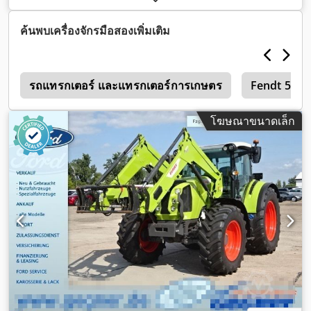
ประเภทเกียร์:
อื่นๆ
, ความเร็วสูงสุด:
50 กม./ชม.
, การลงทะเบียน
ครั้งแรก:
08/2026
, ตรวจสอบครั้งถัดไป (TÜV):
08/2026
, สี:
เขียว
,
ค้นพบเครื่องจักรมือสองเพิ่มเติม
น้ำหนักรวม:
18,000 กก.
, ขนาดยางหน้า:
710/75 R42
, ขนาดยาง
หลัง:
710/75 R42
, ความสูงรวม:
3,941 มม
, ความยาวทั้งหมด:
7,593 มม
, หมายเลขเครื่องจักร/ยานพาหนะ:
0
WCLT7830078300894
รถแทรกเตอร์ และแทรกเตอร์การเกษตร
, อุปกรณ์:
รถตักด้านหน้า, ห้องโดยสาร,
Fendt 512
เครื่องปรับอากาศ, เพาเวอร์เทคออฟด้านหน้า, ไฟส่องสว่าง, ไฟ
หน้าเพิ่มเติม, ไฮดรอลิก
,
โฆษณาขนาดเล็ก