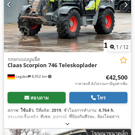
1
/
12
รถยกแบบบูมยืด
Claas
Scorpion 746 Teleskoplader
€42,500
Legden
8,952 km
ราคาคงที่ ยังไม่รวมภาษีมูลค่าเพิ่ม
สอบถาม
โทร
สภาพ:
ใช้แล้ว
, ปีที่ผลิต:
2019
, ชั่วโมงการทำงาน:
4,764 h
,
ประเภทเชื้อเพลิง:
ดีเซล
, อุปกรณ์:
ที่ป้องกันศีรษะ, ห้องโดยสาร
,
โฆษณาขนาดเล็ก