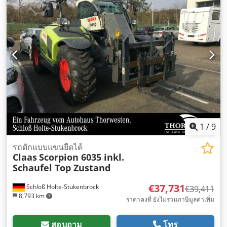
1
/
9
รถตักแบบแขนยืดได้
Claas
Scorpion 6035 inkl.
Schaufel Top Zustand
€37,731
Schloß Holte-Stukenbrock
€39,411
8,793 km
ราคาคงที่ ยังไม่รวมภาษีมูลค่าเพิ่ม
สอบถาม
โทร