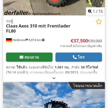
1
/
15
รถตู้
Claas
Axos 310 mit Frontlader
FL80
€37,500
Heilbronn
8,816 km
€39,900
ราคาคงที่ ยังไม่รวมภาษีมูลค่าเพิ่ม
สอบถาม
โทร
สภาพ:
ใช้แล้ว
, ระยะทางที่ขับไป:
1,061 กม.
, กำลัง:
56 กิโลวัตต์
(76.14 แรงม้า)
, การลงทะเบียนครั้งแรก:
08/2013
, ประเภทเชื้อ
เพลิง:
ดีเซล
, น้ำหนักรวม:
7,500 กก.
, สี:
เขียว
, ประเภทเกียร์:
เครื่องกล
, ช่วงล่าง:
อื่นๆ
, จำนวนที่นั่ง:
2
, ชั่วโมงการทำงาน:
โฆษณาขนาดเล็ก
1,061 h
, อุปกรณ์:
ขับเคลื่อนทุกล้อ, ห้องโดยสาร
,