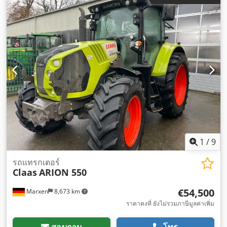
1
/
9
รถแทรกเตอร์
Claas
ARION 550
€54,500
Marxen
8,673 km
ราคาคงที่ ยังไม่รวมภาษีมูลค่าเพิ่ม
สอบถาม
โทร