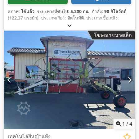
สภาพ:
ใช้แล้ว
, ระยะทางที่ขับไป:
5,200 กม.
, กำลัง:
90 กิโลวัตต์
(122.37 แรงม้า)
, ประเภทเกียร์:
อัตโนมัติ
, ประเภทเชื้อเพลิง:
ดีเซล
, สี:
เขียว
, น้ำหนักรวม:
8,500 กก.
, น้ำหนักเปล่า:
5 กก.
, น้ำ
หนักบรรทุกสูงสุด:
2,900 กก.
, ความสูงยก:
6,150,000 มม
, จำนวน
โฆษณาขนาดเล็ก
ที่นั่ง:
1
, การลงทะเบียนครั้งแรก:
01/2016
, ชั่วโมงการทำงาน:
5,200 h
, ความสูงรวม:
46,800 มม
, ห้องโดยสารคนขับ:
อื่นๆ
,
ระยะฐานล้อ:
2,850 มม
,
1
/
4
เทคโนโลยีหญ้าแห้ง