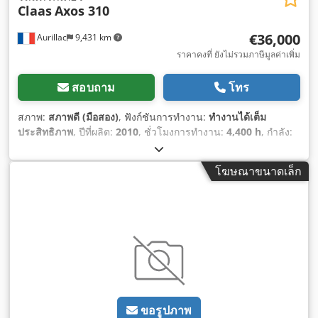
Claas
Axos 310
€36,000
Aurillac
9,431 km
ราคาคงที่ ยังไม่รวมภาษีมูลค่าเพิ่ม
สอบถาม
โทร
สภาพ:
สภาพดี (มือสอง)
, ฟังก์ชันการทำงาน:
ทำงานได้เต็ม
ประสิทธิภาพ
, ปีที่ผลิต:
2010
, ชั่วโมงการทำงาน:
4,400 h
, กำลัง:
55.16 กิโลวัตต์ (75.00 แรงม้า)
, หมายเลขเครื่องจักร/ยานพาหนะ:
A2204DAA2203584
, อุปกรณ์:
ห้องโดยสาร
,
โฆษณาขนาดเล็ก
ขอรูปภาพ