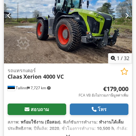
1
/
32
รถแทรกเตอร์
Claas
Xerion 4000 VC
€179,000
Tallinn
7,727 km
FCA VB ยังไม่รวมภาษีมูลค่าเพิ่ม
สอบถาม
โทร
สภาพ:
พร้อมใช้งาน (มือสอง)
, ฟังก์ชันการทำงาน:
ทำงานได้เต็ม
ประสิทธิภาพ
, ปีที่ผลิต:
2020
, ชั่วโมงการทำงาน:
10,500 h
, กำลัง:
308 กิโลวัตต์ (418.76 แรงม้า)
, ผู้ผลิตมอเตอร์:
Mercedes
,