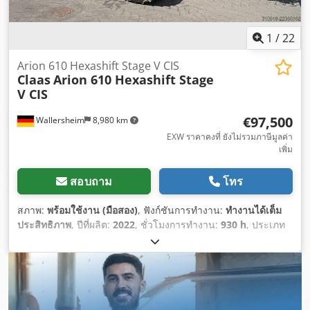
1
/
22
Arion 610 Hexashift Stage V CIS
Claas
Arion 610 Hexashift Stage
V CIS
€97,500
Wallersheim
8,980 km
EXW ราคาคงที่ ยังไม่รวมภาษีมูลค่า
เพิ่ม
สอบถาม
โทร
สภาพ:
พร้อมใช้งาน (มือสอง)
, ฟังก์ชันการทำงาน:
ทำงานได้เต็ม
ประสิทธิภาพ
, ปีที่ผลิต:
2022
, ชั่วโมงการทำงาน:
930 h
, ประเภท
เชื้อเพลิง:
ดีเซล
, ความเร็วสูงสุด:
40 กม./ชม.
, สี:
เขียว
,