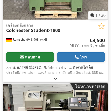
1
/
30
เครื่องกลึงกลาง
Colchester
Student-1800
€3,500
Remscheid
8,908 km
VB ยังไม่รวมภาษีมูลค่าเพิ่ม
สอบถาม
โทร
สภาพ:
สภาพดี (มือสอง)
, ฟังก์ชันการทำงาน:
ทำงานได้เต็ม
ประสิทธิภาพ
, เส้นผ่านศูนย์กลางการกลึงเหนือเตียงสไลด์:
335 มม
,
ความสูงศูนย์กลาง:
165 มม
, ความยาวการกลึง:
635 มม
, เส้นผ่าน
ศูนย์กลางวงสวิงเหนือครอสสไลด์:
210 มม
, ความเร็วรอบ (สูงสุด):
โฆษณาขนาดเล็ก
1,800 รอบ/นาที
, ชุดยึดควิล:
MK 3
, เส้นผ่านศูนย์กลางหัวจับสาม
ปาก:
200 มม
,