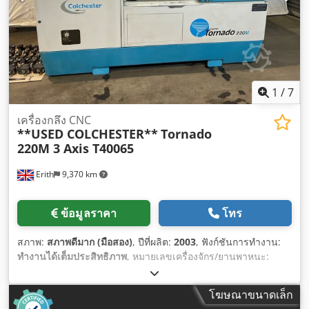
1
/
7
เครื่องกลึง CNC
**USED COLCHESTER**
Tornado
220M 3 Axis T40065
Erith
9,370 km
ข้อมูลราคา
โทร
สภาพ:
สภาพดีมาก (มือสอง)
, ปีที่ผลิต:
2003
, ฟังก์ชันการทำงาน:
ทำงานได้เต็มประสิทธิภาพ
, หมายเลขเครื่องจักร/ยานพาหนะ:
T40065
,
โฆษณาขนาดเล็ก