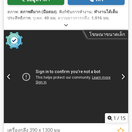
สภาพ:
สภาพดีมาก (มือสอง)
, ฟังก์ชันการทำงาน:
ทำงานได้เต็ม
ประสิทธิภาพ
, รูเพล:
40 มม
, ความยาวการกลึง:
1,016 มม
,
ความเร็วแกนหมุน (สูงสุด):
2,500 รอบ/นาที
, ความเร็วแกนหมุน
(นาที):
67 รอบ/นาที
,
โฆษณาขนาดเล็ก
1
/
15
เครื่องกลึง 390 x 1300 มม