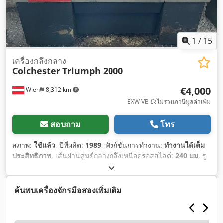
1
/
15
เครื่องกลึงกลาง
Colchester
Triumph 2000
€4,000
Wien
8,312 km
EXW VB ยังไม่รวมภาษีมูลค่าเพิ่ม
สอบถาม
โทร
สภาพ:
ใช้แล้ว
, ปีที่ผลิต:
1989
, ฟังก์ชันการทำงาน:
ทำงานได้เต็ม
ประสิทธิภาพ
, เส้นผ่านศูนย์กลางกลึงเหนือครอสสไลด์:
240 มม
, รู
เพล:
54 มม
, เส้นผ่านศูนย์กลางการกลึง:
390 มม
, เส้นผ่าน
ศูนย์กลางการกลึงเหนือเตียงสไลด์:
390 มม
, ความสูงศูนย์กลาง:
190 มม
, ความยาวการกลึง:
750 มม
, จังหวะปากกาแบบขนนก:
ค้นพบเครื่องจักรมือสองเพิ่มเติม
155 มม
, ความยาวทั้งหมด:
1,950 มม
, ความกว้างทั้งหมด:
970 มม
,
ความสูงรวม:
1,250 มม
, ความเร็วแกนหมุน (สูงสุด):
2,000 รอบ/
นาที
, ความเร็วแกนหมุน (นาที):
25 รอบ/นาที
, เกลียวเมตริกสเต็ป: