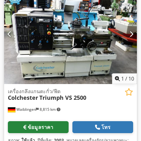
1
/
10
เครื่องกลึงแกนตะกั่ว/ฟีด
Colchester
Triumph VS 2500
Waiblingen
8,815 km
ข้อมูลราคา
โทร
สภาพ:
ใช้แล้ว
, ปีที่ผลิต:
2003
, หมายเลขเครื่องจักร/ยานพาหนะ: