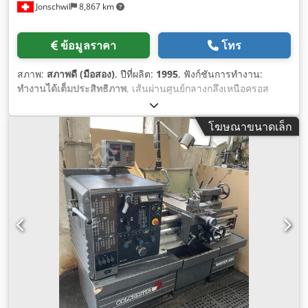
Jonschwil
8,867 km
ข้อมูลราคา
โทร
สภาพ:
สภาพดี (มือสอง)
, ปีที่ผลิต:
1995
, ฟังก์ชันการทำงาน:
ทำงานได้เต็มประสิทธิภาพ
, เส้นผ่านศูนย์กลางกลึงเหนือครอส
สไลด์:
267 มม
, รูเพล:
76 มม
, ความสูงศูนย์กลาง:
228 มม
, ความ
กว้างตรงกลาง:
1,500 มม
, จังหวะปากกาแบบขนนก:
229 มม
, เส้น
โฆษณาขนาดเล็ก
ผ่านศูนย์กลางควิล:
75 มม
, ความยาวทั้งหมด:
3,030 มม
, ความ
กว้างทั้งหมด:
1,200 มม
, ความสูงรวม:
2,000 มม
, ความเร็วรอบ
(สูงสุด):
1,600 รอบ/นาที
, ความเร็วรอบ (ต่ำสุด):
20 รอบ/นาที
, น้ำ
หนักรวม:
2,300 กก.
,