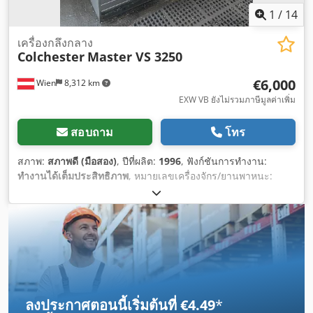
1
/
14
เครื่องกลึงกลาง
Colchester
Master VS 3250
€6,000
Wien
8,312 km
EXW VB ยังไม่รวมภาษีมูลค่าเพิ่ม
สอบถาม
โทร
สภาพ:
สภาพดี (มือสอง)
, ปีที่ผลิต:
1996
, ฟังก์ชันการทำงาน:
ทำงานได้เต็มประสิทธิภาพ
, หมายเลขเครื่องจักร/ยานพาหนะ:
VM0429
, เส้นผ่านศูนย์กลางกลึงเหนือครอสสไลด์:
196 มม
, รูเพล:
42 มม
, เส้นผ่านศูนย์กลางการกลึงเหนือเตียงสไลด์:
350 มม
, ความ
สูงศูนย์กลาง:
170 มม
, ความยาวการกลึง:
650 มม
, จังหวะปากกา
แบบขนนก:
140 มม
, ความยาวทั้งหมด:
1,900 มม
, ความกว้าง
ทั้งหมด:
1,100 มม
, ความสูงรวม:
1,300 มม
, ความเร็วแกนหมุน
(สูงสุด):
3,250 รอบ/นาที
, ความเร็วแกนหมุน (นาที):
20 รอบ/นาที
,
เกลียวเมตริกสเต็ป:
51
, ประเภทกระแสไฟฟ้าที่เข้ามา:
สามเฟส
,
น้ำหนักรวม:
1,350 กก.
, ชุดยึดควิล:
MK 4
, อุปกรณ์:
ความเร็วรอบ
ลงประกาศตอนนี้เริ่มต้นที่ €4.49
*
ปรับเปลี่ยนได้แบบไม่จำกัด
,