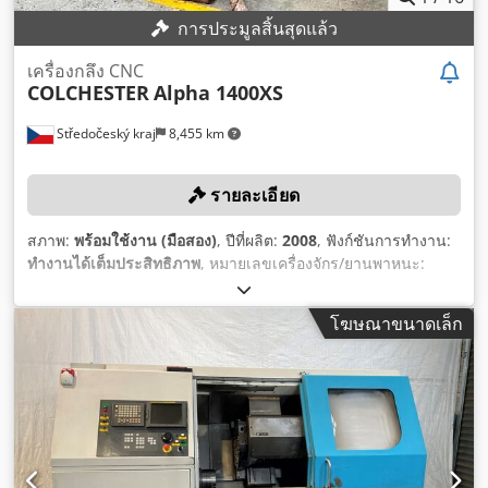
การประมูลสิ้นสุดแล้ว
เครื่องกลึง CNC
COLCHESTER
Alpha 1400XS
Středočeský kraj
8,455 km
รายละเอียด
สภาพ:
พร้อมใช้งาน (มือสอง)
, ปีที่ผลิต:
2008
, ฟังก์ชันการทำงาน:
ทำงานได้เต็มประสิทธิภาพ
, หมายเลขเครื่องจักร/ยานพาหนะ:
X2S174
, เส้นผ่านศูนย์กลางกลึงเหนือครอสสไลด์:
246 มม
, ความ
ยาวการกลึง:
1,200 มม
, ความเร็วแกนหมุน (สูงสุด):
2,700 รอบ/
โฆษณาขนาดเล็ก
นาที
, เส้นผ่านศูนย์กลางการกลึงเหนือเตียงสไลด์:
400 มม
, รุ่นของ
คอนโทรลเลอร์:
Fanuc 0i-TF Plus
,