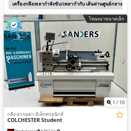
m
39
, ประเภทกระแสไฟฟ้าที่เข้ามา:
เครื่องกลึงเพลากำลังขับ/เพลากำกับ เส้นผ่านศูนย์กลางกล
สามเฟส
, น้ำหนักรวม:
1,170
กก.
, ชุดยึดควิล:
MK 4
, ขายึดแกนหมุน:
MK 4
,
โฆษณาขนาดเล็ก
1
/
10
กลึง-ธรรมดา-อิเล็กทรอนิกส์
COLCHESTER
Student
Niederlangen
8,862 km