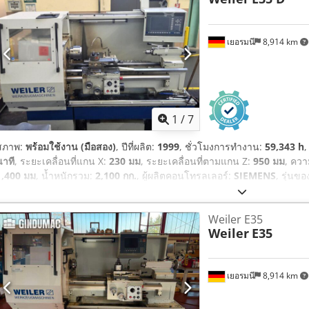
เยอรมนี
8,914 km
1
/
7
สภาพ:
พร้อมใช้งาน (มือสอง)
, ปีที่ผลิต:
1999
, ชั่วโมงการทำงาน:
59,343 h
,
นาที
, ระยะเคลื่อนที่แกน X:
230 มม
, ระยะเคลื่อนที่ตามแกน Z:
950 มม
, ควา
1,400 มม
, น้ำหนักรวม:
2,100 กก.
, ผู้ผลิตคอนโทรลเลอร์:
SIEMENS
, รุ่นข
ยาวผลิตภัณฑ์ (สูงสุด):
2,300 มม
, จำนวนเพลา:
2
,
Weiler E35
Weiler
E35
เยอรมนี
8,914 km