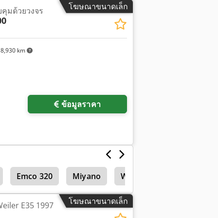
โฆษณาขนาดเล็ก
วบคุมด้วยวงจร
00
8,930 km
ข้อมูลราคา
Emco 320
Miyano
Weiler 220
เครื่องกลึ
โฆษณาขนาดเล็ก
Weiler E35 1997