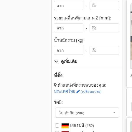
-
ระยะเคลื่อนที่ตามแกน Z [mm]:
-
น้ำหนักรวม [kg]:
-
ดูเพิ่มเติม
ที่ตั้ง
ตำแหน่งที่ตรวจพบของคุณ:
ประเทศไทย
(เปลี่ยนแปลง)
รัศมี:
eiler 220
Weiler Primus
Emco
Emco 320
ไม่ จำกัด
(206)
เยอรมนี
(182)