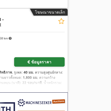
โฆษณาขนาดเล็ก
 -
t
58 km
ข้อมูลราคา
ิทธิภาพ
, รูเพล:
40 มม
, ความสูงศูนย์กลาง:
วามยาวทั้งหมด:
1,800 มม
, ความกว้าง
กนหมุน (นาที):
22 รอบ/นาที
, น้ำหนักรวม: