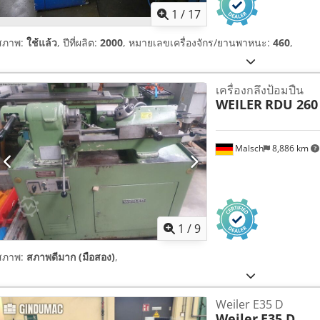
1
/
17
สภาพ:
ใช้แล้ว
, ปีที่ผลิต:
2000
, หมายเลขเครื่องจักร/ยานพาหนะ:
460
,
เครื่องกลึงป้อมปืน
WEILER
RDU 260
Malsch
8,886 km
1
/
9
สภาพ:
สภาพดีมาก (มือสอง)
,
Weiler E35 D
Weiler
E35 D