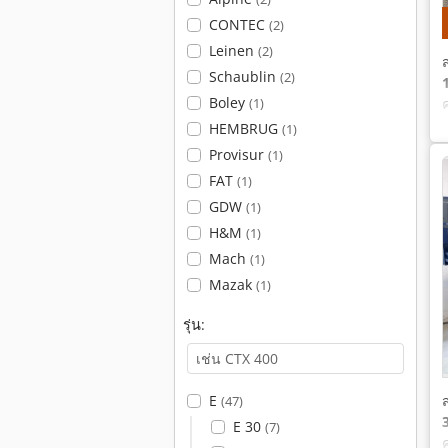
CONTEC
(2)
Leinen
(2)
Schaublin
(2)
Boley
(1)
HEMBRUG
(1)
Provisur
(1)
FAT
(1)
GDW
(1)
H&M
(1)
Mach
(1)
Mazak
(1)
รุ่น:
E
(47)
E 30
(7)