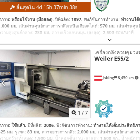
สิ้นสุดใน
4
d
15
h
37
min
37
s
สภาพ:
พร้อมใช้งาน (มือสอง)
, ปีที่ผลิต:
1997
, ฟังก์ชันการทำงาน:
ทำงานได้
1,000 มม
, เส้นผ่านศูนย์กลางการกลึงเหนือเตียงสไลด์:
570 มม
, เส้นผ่านศู
ความสูงศูนย์กลาง:
280 มม
, ความเร็วแกนหมุน (สูงสุด):
2,500 รอบ/นาที
,
เครื่องกลึงควบคุมวง
Weiler
E55/2
Jakling
8,450 km
1
/
7
สภาพ:
ใช้แล้ว
, ปีที่ผลิต:
2006
, ฟังก์ชันการทำงาน:
ทำงานได้เต็มประสิทธิภ
325 มม
, รูเพล:
83 มม
, ความยาวการกลึง:
2,000 มม
, เส้นผ่านศูนย์กลางการ
ความกว้างทั้งหมด:
1,900 มม
, น้ำหนักชิ้นงาน (สูงสุด):
1,600 กก.
, น้ำหนักร