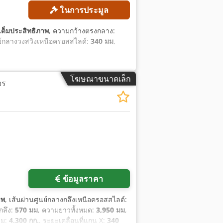
ในการประมูล
เต็มประสิทธิภาพ
, ความกว้างตรงกลาง:
นย์กลางวงสวิงเหนือครอสสไลด์:
340 มม
,
โฆษณาขนาดเล็ก
จร
ข้อมูลราคา
าพ
, เส้นผ่านศูนย์กลางกลึงเหนือครอสสไลด์:
กลึง:
570 มม
, ความยาวทั้งหมด:
3,950 มม
,
วม:
4,300 กก.
, ระยะเคลื่อนที่แกน X:
340