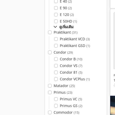
E 40
(2)
E 90
(2)
E 120
(2)
E 50HD
(1)
ดูเพิ่มเติม
Praktikant
(31)
Praktikant VCD
(3)
Praktikant GSD
(1)
Condor
(29)
Condor B
(10)
Condor VS
(7)
Condor 81
(5)
Condor VCPlus
(1)
Matador
(25)
Primus
(23)
Primus VC
(5)
Primus GS
(2)
Commodor
(15)