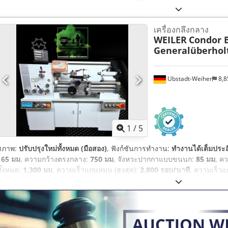
มม
, ระยะเคลื่อนที่ตามแกน Z:
2,000 มม
,
เครื่องกลึงกลาง
WEILER
Condor B
Generalüberhol
Ubstadt-Weiher
8,8
1
/
5
สภาพ:
ปรับปรุงใหม่ทั้งหมด (มือสอง)
, ฟังก์ชันการทำงาน:
ทำงานได้เต็มประส
165 มม
, ความกว้างตรงกลาง:
750 มม
, จังหวะปากกาแบบขนนก:
85 มม
, ค
ทั้งหมด:
1,300 มม
, ความเร็วแกนหมุน (สูงสุด):
2,800 รอบ/นาที
, ความเร็วแ
1,100 กก.
,