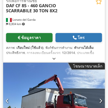
รถเพื่อการพาณิชย์
DAF
CF 85 - 460 GANCIO
SCARRABILE 30 TON 8X2
Lonato del Garda
8,804 km
ข้อมูลราคา
โทร
สภาพ:
เกือบใหม่ (ใช้แล้ว)
, ฟังก์ชันการทำงาน:
ทำงานได้เต็ม
ประสิทธิภาพ
, การลงทะเบียนครั้งแรก:
12/2014
, ประเภทเชื้อ
เพลิง:
ดีเซล
, ระดับชั้นการปล่อยมลพิษ:
ยูโร 6
, ปีที่ผลิต:
2014
,
กำลัง:
340 กิโลวัตต์ (462.27 แรงม้า)
, อุปกรณ์:
ถุงลมนิรภัย, รีทาร์
โฆษณาขนาดเล็ก
เดอร์, สปอยเลอร์, เครื่องปรับอากาศ, เอบีเอส
,