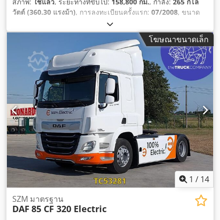
สภาพ:
ใช้แล้ว
, ระยะทางที่ขับไป:
158,800 กม.
, กำลัง:
265 กิโล
วัตต์ (360.30 แรงม้า)
, การลงทะเบียนครั้งแรก:
07/2008
, ขนาด
ยาง:
315/80 R22.5
, การกำหนดค่าของเพลา:
6x4
, ระยะฐานล้อ:
4,450 มม
, เบรก:
เบรกเครื่องยนต์
, สี:
อื่นๆ
, ห้องโดยสารคนขับ:
โฆษณาขนาดเล็ก
ห้องโดยสารกลางวัน
, ประเภทเกียร์:
เครื่องกล
, ระดับชั้นการปล่อย
มลพิษ:
ยูโร 4
, ช่วงล่าง:
เหล็กกล้า
, ความยาวทั้งหมด:
7,700 มม
,
ความกว้างทั้งหมด:
2,500 มม
, ความสูงรวม:
3,200 มม
, ปีที่ผลิต:
2008
, อุปกรณ์:
กระจกมองข้างปรับไฟฟ้า, การปรับหน้าต่างไฟฟ้า,
ระบบล็อกกลาง, เอบีเอส
,
1
/
14
SZM มาตรฐาน
DAF
85 CF 320 Electric