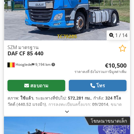
1
/
14
SZM มาตรฐาน
DAF
CF 85 440
€10,500
Hooglede
9,194 km
ราคาคงที่ ยังไม่รวมภาษีมูลค่าเพิ่ม
สอบถาม
โทร
สภาพ:
ใช้แล้ว
, ระยะทางที่ขับไป:
572,281 กม.
, กำลัง:
324 กิโล
วัตต์ (440.52 แรงม้า)
, การลงทะเบียนครั้งแรก:
09/2014
, ขนาด
ยาง:
315/70 R22.5
, การกำหนดค่าของเพลา:
4x2
, สี:
อื่นๆ
, ห้อง
โดยสารคนขับ:
ห้องโดยสารนอน
, ประเภทเกียร์:
อัตโนมัติ
, ระดับ
โฆษณาขนาดเล็ก
ชั้นการปล่อยมลพิษ:
ยูโร 6
, ช่วงล่าง:
เหล็ก-อากาศ
, ปีที่ผลิต:
2014
,
อุปกรณ์:
กระจกมองข้างปรับไฟฟ้า, การปรับหน้าต่างไฟฟ้า, ระบบ