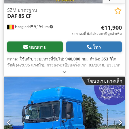
SZM มาตรฐาน
DAF
85 CF
€11,900
Hooglede
9,194 km
ราคาคงที่ ยังไม่รวมภาษีมูลค่าเพิ่ม
สอบถาม
โทร
สภาพ:
ใช้แล้ว
, ระยะทางที่ขับไป:
940,000 กม.
, กำลัง:
353 กิโล
วัตต์ (479.95 แรงม้า)
, การลงทะเบียนครั้งแรก:
03/2018
, ประเภท
เชื้อเพลิง:
ดีเซล
, ขนาดยาง:
315/70 R22.5
, การกำหนดค่าของ
เพลา:
4x2
, เชื้อเพลิง:
ดีเซล
, เบรก:
เบรกเครื่องยนต์
, สี:
อื่นๆ
, ห้อง
โฆษณาขนาดเล็ก
โดยสารคนขับ:
ห้องโดยสารนอน
, ประเภทเกียร์:
อัตโนมัติ
, ระดับ
ชั้นการปล่อยมลพิษ:
ยูโร 6
, ช่วงล่าง:
เหล็ก-อากาศ
, ปีที่ผลิต:
2018
,
อุปกรณ์:
กระจกมองข้างปรับไฟฟ้า, การปรับหน้าต่างไฟฟ้า, ระบบ
ควบคุมความเร็วอัตโนมัติ, ระบบล็อกกลาง, สปอยเลอร์, เครื่อง
ทำความร้อนขณะจอดรถ, เอบีเอส
,