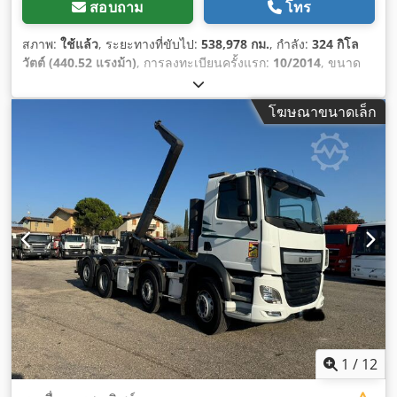
สอบถาม
โทร
สภาพ:
ใช้แล้ว
, ระยะทางที่ขับไป:
538,978 กม.
, กำลัง:
324 กิโล
วัตต์ (440.52 แรงม้า)
, การลงทะเบียนครั้งแรก:
10/2014
, ขนาด
ยาง:
315/70 R22.5
, การกำหนดค่าของเพลา:
4x2
, สี:
อื่นๆ
, ห้อง
โดยสารคนขับ:
ห้องโดยสารนอน
, ประเภทเกียร์:
อัตโนมัติ
, ระดับ
โฆษณาขนาดเล็ก
ชั้นการปล่อยมลพิษ:
ยูโร 6
, ช่วงล่าง:
เหล็ก-อากาศ
, ปีที่ผลิต:
2014
,
อุปกรณ์:
กระจกมองข้างปรับไฟฟ้า, การปรับหน้าต่างไฟฟ้า, ระบบ
ควบคุมความเร็วอัตโนมัติ, ระบบล็อกกลาง, เครื่องทำความร้อน
ขณะจอดรถ, เอบีเอส, แผ่นกรองเขม่า
,
1
/
12