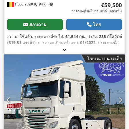
€59,500
Hooglede
9,194 km
ราคาคงที่ ยังไม่รวมภาษีมูลค่าเพิ่ม
สอบถาม
โทร
สภาพ:
ใช้แล้ว
, ระยะทางที่ขับไป:
61,544 กม.
, กำลัง:
235 กิโลวัตต์
(319.51 แรงม้า)
, การลงทะเบียนครั้งแรก:
01/2022
, ประเภทเชื้อ
เพลิง:
ไฟฟ้า
, ขนาดยาง:
315/70 R22.5
, การกำหนดค่าของเพลา:
4x2
, เชื้อเพลิง:
ไฟฟ้า
, สี:
อื่นๆ
, ห้องโดยสารคนขับ:
ห้องโดยสาร
โฆษณาขนาดเล็ก
นอน
, ช่วงล่าง:
เหล็ก-อากาศ
, ปีที่ผลิต:
2022
, อุปกรณ์:
กระจกมอง
ข้างปรับไฟฟ้า, การปรับหน้าต่างไฟฟ้า, ตู้เย็น, ระบบควบคุม
ความเร็วอัตโนมัติ, ระบบล็อกกลาง, สปอยเลอร์, เอบีเอส
,