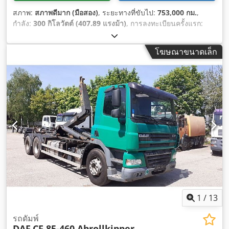
สภาพ:
สภาพดีมาก (มือสอง)
, ระยะทางที่ขับไป:
753,000 กม.
,
กำลัง:
300 กิโลวัตต์ (407.89 แรงม้า)
, การลงทะเบียนครั้งแรก:
12/2011
, ประเภทเชื้อเพลิง:
ดีเซล
, การกำหนดค่าของเพลา:
8x2
,
เชื้อเพลิง:
ดีเซล
, ประเภทเกียร์:
เครื่องกล
, ระดับชั้นการปล่อย
โฆษณาขนาดเล็ก
มลพิษ:
ยูโร 5
, น้ำหนักบรรทุกเพลาที่อนุญาต (เพลา 1):
9,000 กก.
,
น้ำหนักบรรทุกที่อนุญาตของเพลา (เพลา 2):
9,000 กก.
, น้ำหนัก
เพลาที่อนุญาต (เพลา 3):
11,500 กก.
, ความยาวพื้นที่บรรทุก:
7,000
มม
, ความกว้างของพื้นที่บรรทุก:
2,550 มม
, ความสูงพื้นที่บรรทุก
สินค้า:
1,070 มม
, ปีที่ผลิต:
2011
, อุปกรณ์:
ข้อต่อพ่วงรถพ่วง,
เครน
,
1
/
13
รถดัมพ์
DAF
CF 85-460 Abrollkipper