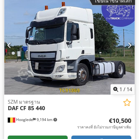
โฆษณาขนาดเล็ก
โดยสารคนขับ:
ห้องโดยสารนอน
, ประเภทเกียร์:
อัตโนมัติ
, ระดับ
ชั้นการปล่อยมลพิษ:
ยูโร 6
, ช่วงล่าง:
เหล็ก-อากาศ
, ปีที่ผลิต:
2019
,
อุปกรณ์:
กระจกมองข้างปรับไฟฟ้า, การปรับหน้าต่างไฟฟ้า, ระบบ
ควบคุมความเร็วอัตโนมัติ, ระบบล็อกกลาง, สปอยเลอร์, เอบีเอส
,
1
/
14
SZM มาตรฐาน
DAF
CF 85 440
€10,500
Hooglede
9,194 km
ราคาคงที่ ยังไม่รวมภาษีมูลค่าเพิ่ม