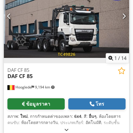
1
/
14
DAF CF 85
DAF
CF 85
Hooglede
9,194 km
ข้อมูลราคา
โทร
สภาพ:
ใหม่
, การกำหนดค่าของเพลา:
6x4
, สี:
อื่นๆ
, ห้องโดยสาร
คนขับ:
ห้องโดยสารกลางวัน
, ประเภทเกียร์:
อัตโนมัติ
, ระดับชั้น
การปล่อยมลพิษ:
ยูโร 3
,