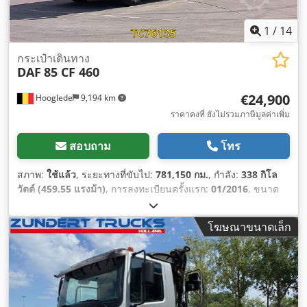
1
/
14
กระเป๋าเดินทาง
DAF
85 CF 460
€24,900
Hooglede
9,194 km
ราคาคงที่ ยังไม่รวมภาษีมูลค่าเพิ่ม
สอบถาม
โทร
สภาพ:
ใช้แล้ว
, ระยะทางที่ขับไป:
781,150 กม.
, กำลัง:
338 กิโล
วัตต์ (459.55 แรงม้า)
, การลงทะเบียนครั้งแรก:
01/2016
, ขนาด
ยาง:
315/60 R22.5
, การกำหนดค่าของเพลา:
6x2
, ระยะฐานล้อ:
6,200 มม
, สี:
อื่นๆ
, ห้องโดยสารคนขับ:
ห้องโดยสารกลางวัน
,
โฆษณาขนาดเล็ก
ประเภทเกียร์:
อัตโนมัติ
, ระดับชั้นการปล่อยมลพิษ:
ยูโร 6
, ช่วง
ล่าง:
อากาศ
, ความยาวทั้งหมด:
10,650 มม
, ความกว้างทั้งหมด:
2,550 มม
, ความสูงรวม:
4,200 มม
, ปีที่ผลิต:
2016
,