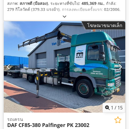
สภาพ:
สภาพดี (มือสอง)
, ระยะทางที่ขับไป:
485,369 กม.
, กำลัง:
279 กิโลวัตต์ (379.33 แรงม้า)
, การลงทะเบียนครั้งแรก:
02/2006
,
ประเภทเชื้อเพลิง:
ดีเซล
, ขนาดยาง:
385/65R22,5
, การกำหนดค่า
ของเพลา:
8x2
, ระยะฐานล้อ:
5,700 มม
, เชื้อเพลิง:
ดีเซล
, สี:
โฆษณาขนาดเล็ก
น้ำเงิน
, ห้องโดยสารคนขับ:
ห้องโดยสารกลางวัน
, ประเภทเกียร์:
อัตโนมัติ
, จำนวนเกียร์:
12
, ระดับชั้นการปล่อยมลพิษ:
ยูโร 3
, ช่วง
ล่าง:
อื่นๆ
, จำนวนที่นั่ง:
2
, ความยาวทั้งหมด:
9,450 มม
, ความ
กว้างทั้งหมด:
2,550 มม
, ความสูงรวม:
3,500 มม
, ปีที่ผลิต:
2006
,
อุปกรณ์:
การปรับหน้าต่างไฟฟ้า, ข้อต่อพ่วงรถพ่วง, ระบบควบคุม
ความเร็วอัตโนมัติ, ระบบนำทาง, ระบบล็อกกลาง, เครน, เครื่อง
ปรับอากาศ, เอบีเอส
,
1
/
15
รถเครน
DAF
CF85-380 Palfinger PK 23002