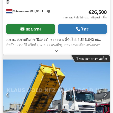
D
€26,500
Vriezenveen
8,918 km
ราคาคงที่ ยังไม่รวมภาษีมูลค่าเพิ่ม
สอบถาม
โทร
สภาพ:
สภาพดีมาก (มือสอง)
, ระยะทางที่ขับไป:
1,513,642 กม.
,
กำลัง:
279 กิโลวัตต์ (379.33 แรงม้า)
, การลงทะเบียนครั้งแรก:
12/2006
, ประเภทเชื้อเพลิง:
ดีเซล
, การกำหนดค่าของเพลา:
6x2
,
ระยะฐานล้อ:
4,800 มม
, เชื้อเพลิง:
ดีเซล
, สี:
อื่นๆ
, ห้องโดยสารคน
โฆษณาขนาดเล็ก
ขับ:
ห้องโดยสารนอน
, ประเภทเกียร์:
อัตโนมัติ
, จำนวนเกียร์:
12
,
ระดับชั้นการปล่อยมลพิษ:
ยูโร 3
, ความยาวทั้งหมด:
9,800 มม
,
ความกว้างทั้งหมด:
2,550 มม
, ความสูงรวม:
3,750 มม
, ความยาว
พื้นที่บรรทุก:
6,400 มม
, ความกว้างของพื้นที่บรรทุก:
2,550 มม
,
ความสูงพื้นที่บรรทุกสินค้า:
1,000 มม
, ปีที่ผลิต:
2006
, อุปกรณ์:
เครน
,