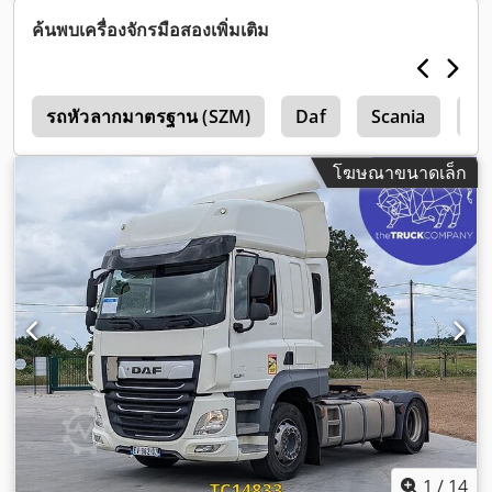
2003
, อุปกรณ์:
การปรับหน้าต่างไฟฟ้า, เครื่องปรับอากาศ, เอบีเอส
,
ค้นพบเครื่องจักรมือสองเพิ่มเติม
1
รถหัวลากมาตรฐาน (SZM)
Daf
Scania
Vo
โฆษณาขนาดเล็ก
1
/
14