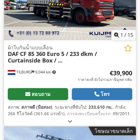
1
/
15
ผ้าใบกันน้ำแบบเลื่อน
DAF
CF 85 360 Euro 5 / 233 dkm /
Curtainside Box / ...
€39,900
TILBURG
9,044 km
ราคาคงที่ ยังไม่รวมภาษีมูลค่าเพิ่ม
สอบถาม
โทร
สภาพ:
สภาพดี (มือสอง)
, ระยะทางที่ขับไป:
233,610 กม.
, กำลัง:
266 กิโลวัตต์ (361.66 แรงม้า)
, การลงทะเบียนครั้งแรก:
09/2011
,
ประเภทเชื้อเพลิง:
ดีเซล
, ขนาดยาง:
385 / 55 / R22.5
, การ
กำหนดค่าของเพลา:
6x2
, ระยะฐานล้อ:
6,450 มม
, เชื้อเพลิง:
โฆษณาขนาดเล็ก
ดีเซล
, สี:
แดง
, ห้องโดยสารคนขับ:
ห้องโดยสารนอน
, ประเภท
เกียร์:
อัตโนมัติ
, จำนวนเกียร์:
12
, ระดับชั้นการปล่อยมลพิษ:
ยูโร