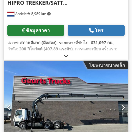
HIPRO TREKKER/SATT...
Andelst
8,989 km
ข้อมูลราคา
โทร
สภาพ:
สภาพดีมาก (มือสอง)
, ระยะทางที่ขับไป:
631,097 กม.
,
กำลัง:
300 กิโลวัตต์ (407.89 แรงม้า)
, การลงทะเบียนครั้งแรก:
08/2012
, ประเภทเชื้อเพลิง:
ดีเซล
, ขนาดยาง:
385/65/22.5
, การ
กำหนดค่าของเพลา:
6x2
, เชื้อเพลิง:
ดีเซล
, เบรก:
อินทาร์เดอร์
, สี:
โฆษณาขนาดเล็ก
สีขาว
, ประเภทเกียร์:
อัตโนมัติ
, จำนวนเกียร์:
12
, ระดับชั้นการ
ปล่อยมลพิษ:
ยูโร 5
, ช่วงล่าง:
เหล็ก-อากาศ
, น้ำหนักบรรทุกเพลาที่
อนุญาต (เพลา 1):
9,000 กก.
, น้ำหนักบรรทุกที่อนุญาตของเพลา
(เพลา 2):
11,500 กก.
, น้ำหนักเพลาที่อนุญาต (เพลา 3):
7,500 กก.
,
ปีที่ผลิต:
2012
, อุปกรณ์:
กระจกมองข้างปรับไฟฟ้า, การปรับ
หน้าต่างไฟฟ้า, ระบบควบคุมความเร็วอัตโนมัติ, ระบบนำทาง,
ระบบล็อกกลาง, ล็อกดิฟเฟอเรนเชียล, เครน, เครื่องปรับอากาศ, เอ
บีเอส, แผ่นกรองเขม่า, แอดบลู, ไฟตัดหมอก
,