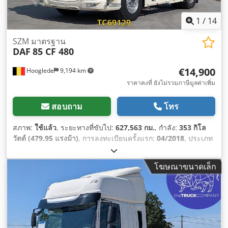
1
/
14
SZM มาตรฐาน
DAF
85 CF 480
€14,900
Hooglede
9,194 km
ราคาคงที่ ยังไม่รวมภาษีมูลค่าเพิ่ม
สอบถาม
โทร
สภาพ:
ใช้แล้ว
, ระยะทางที่ขับไป:
627,563 กม.
, กำลัง:
353 กิโล
วัตต์ (479.95 แรงม้า)
, การลงทะเบียนครั้งแรก:
04/2018
, ประเภท
เชื้อเพลิง:
ดีเซล
, ขนาดยาง:
385/55 R22.5
, การกำหนดค่าของ
เพลา:
4x2
, เชื้อเพลิง:
ดีเซล
, สี:
อื่นๆ
, ห้องโดยสารคนขับ:
ห้อง
โฆษณาขนาดเล็ก
โดยสารนอน
, ประเภทเกียร์:
อัตโนมัติ
, ระดับชั้นการปล่อยมลพิษ:
ยูโร 6
, ช่วงล่าง:
เหล็ก-อากาศ
, ปีที่ผลิต:
2018
, อุปกรณ์:
กระจกมอง
ข้างปรับไฟฟ้า, การปรับหน้าต่างไฟฟ้า, ตู้เย็น, ระบบควบคุม
ความเร็วอัตโนมัติ, ระบบล็อกกลาง, สปอยเลอร์, เครื่องทำความ
ร้อนขณะจอดรถ, เอบีเอส, แผ่นกรองเขม่า
,