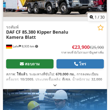
1
/
30
รถดัมพ์
DAF
CF 85.380 Kipper Benalu
Kamera Blatt
€23,900
Lahr
8,935 km
€25,900
ราคาคงที่ ยังไม่รวมภาษีมูลค่าเพิ่ม
สอบถาม
โทร
สภาพ:
ใช้แล้ว
, ระยะทางที่ขับไป:
670,000 กม.
, การลงทะเบียน
ครั้งแรก:
10/2005
, ประเภทเชื้อเพลิง:
ดีเซล
, น้ำหนักรวม:
32,000
กก.
, การกำหนดค่าของเพลา:
3 เพลา
, สี:
สีขาว
, ประเภทเกียร์:
อัตโนมัติ
, ปริมาตรพื้นที่บรรทุก:
21 ลบ.ม.
, ความยาวพื้นที่บรรทุก:
6,100 มม
, ความกว้างของพื้นที่บรรทุก:
2,380 มม
, ความสูงพื้นที่
บรรทุกสินค้า:
1,470 มม
, อุปกรณ์:
เครื่องปรับอากาศ, เอบีเอส
,