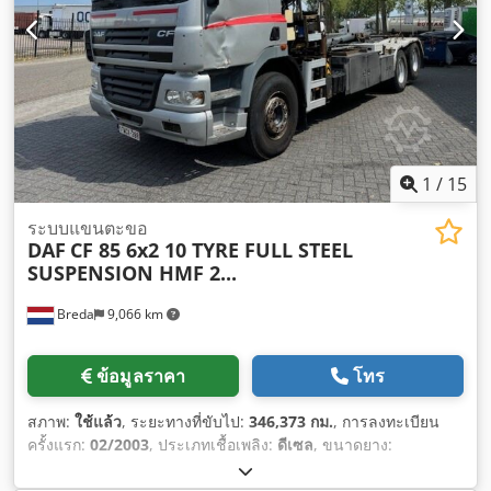
1
/
15
ระบบแขนตะขอ
DAF
CF 85 6x2 10 TYRE FULL STEEL
SUSPENSION HMF 2...
Breda
9,066 km
ข้อมูลราคา
โทร
สภาพ:
ใช้แล้ว
, ระยะทางที่ขับไป:
346,373 กม.
, การลงทะเบียน
ครั้งแรก:
02/2003
, ประเภทเชื้อเพลิง:
ดีเซล
, ขนาดยาง:
385/65/22.5
, เชื้อเพลิง:
ดีเซล
, สี:
อื่นๆ
, ประเภทเกียร์:
เครื่องกล
,
ระดับชั้นการปล่อยมลพิษ:
ยูโร 3
, ช่วงล่าง:
เหล็กกล้า
, ปีที่ผลิต: