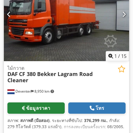
หน้าต่างไฟฟ้า, ระบบควบคุมความเร็วอัตโนมัติ, ระบบนำทาง,
ระบบล็อกกลาง, ล็อกดิฟเฟอเรนเชียล, เครน, เครื่องปรับอากาศ, เอ
บีเอส, แผ่นกรองเขม่า, แอดบลู, ไฟตัดหมอก
,
1
/
15
ไม้กวาด
DAF
CF 380 Bekker Lagram Road
Cleaner
Deventer
8,950 km
ข้อมูลราคา
โทร
สภาพ:
สภาพดี (มือสอง)
, ระยะทางที่ขับไป:
376,299 กม.
, กำลัง:
279 กิโลวัตต์ (379.33 แรงม้า)
, การลงทะเบียนครั้งแรก:
08/2005
,
ประเภทเชื้อเพลิง:
ดีเซล
, การกำหนดค่าของเพลา:
6x2
, เชื้อเพลิง: