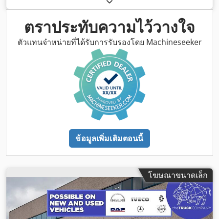
ดีเซล
, สี:
สีส้ม
, ห้องโดยสารคนขับ:
ห้องโดยสารกลางวัน
, ประเภท
เกียร์:
เครื่องกล
, จำนวนเกียร์:
16
, ระดับชั้นการปล่อยมลพิษ:
ยูโร
ตราประทับความไว้วางใจ
3
, ช่วงล่าง:
เหล็ก-อากาศ
, ปีที่ผลิต:
2005
, อุปกรณ์:
ล็อกดิฟเฟอเรน
เชียล, เอบีเอส
,
ตัวแทนจำหน่ายที่ได้รับการรับรองโดย Machineseeker
ข้อมูลเพิ่มเติมตอนนี้
โฆษณาขนาดเล็ก