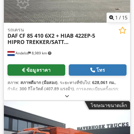
1
/
15
รถเครน
DAF
CF 85 410 6X2 + HIAB 422EP-5
HIPRO TREKKER/SATT...
Andelst
8,989 km
ข้อมูลราคา
โทร
สภาพ:
สภาพดีมาก (มือสอง)
, ระยะทางที่ขับไป:
628,061 กม.
,
กำลัง:
300 กิโลวัตต์ (407.89 แรงม้า)
, การลงทะเบียนครั้งแรก:
08/2012
, ประเภทเชื้อเพลิง:
ดีเซล
, ขนาดยาง:
385/65/22.5
, การ
กำหนดค่าของเพลา:
6x2
, เชื้อเพลิง:
ดีเซล
, เบรก:
อินทาร์เดอร์
, สี:
โฆษณาขนาดเล็ก
สีขาว
, ประเภทเกียร์:
อัตโนมัติ
, จำนวนเกียร์:
12
, ระดับชั้นการ
ปล่อยมลพิษ:
ยูโร 5
, ช่วงล่าง:
เหล็ก-อากาศ
, น้ำหนักบรรทุกเพลาที่
อนุญาต (เพลา 1):
9,000 กก.
, น้ำหนักบรรทุกที่อนุญาตของเพลา
(เพลา 2):
11,500 กก.
, น้ำหนักเพลาที่อนุญาต (เพลา 3):
7,500 กก.
,
ปีที่ผลิต:
2012
, อุปกรณ์:
กระจกมองข้างปรับไฟฟ้า, การปรับ