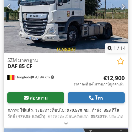
1
/
14
SZM มาตรฐาน
DAF
85 CF
€12,900
Hooglede
9,194 km
ราคาคงที่ ยังไม่รวมภาษีมูลค่าเพิ่ม
สอบถาม
โทร
สภาพ:
ใช้แล้ว
, ระยะทางที่ขับไป:
970,570 กม.
, กำลัง:
353 กิโล
วัตต์ (479.95 แรงม้า)
, การลงทะเบียนครั้งแรก:
09/2019
, ประเภท
เชื้อเพลิง:
ดีเซล
, ขนาดยาง:
315/70 R22.5
, การกำหนดค่าของ
เพลา:
4x2
, เชื้อเพลิง:
ดีเซล
, เบรก:
เบรกเครื่องยนต์
, สี:
อื่นๆ
, ห้อง