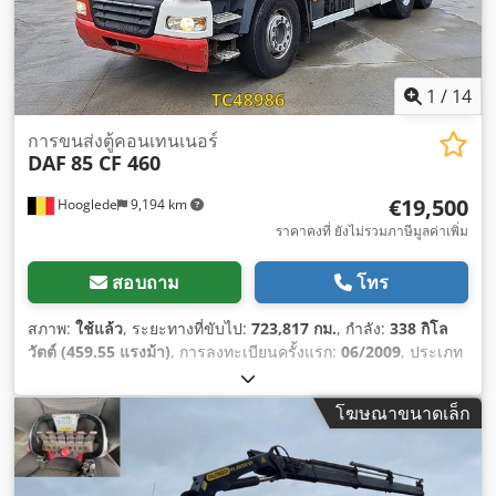
1
/
14
การขนส่งตู้คอนเทนเนอร์
DAF
85 CF 460
€19,500
Hooglede
9,194 km
ราคาคงที่ ยังไม่รวมภาษีมูลค่าเพิ่ม
สอบถาม
โทร
สภาพ:
ใช้แล้ว
, ระยะทางที่ขับไป:
723,817 กม.
, กำลัง:
338 กิโล
วัตต์ (459.55 แรงม้า)
, การลงทะเบียนครั้งแรก:
06/2009
, ประเภท
เชื้อเพลิง:
ดีเซล
, ระยะฐานล้อ:
5,000 มม
, เชื้อเพลิง:
ดีเซล
, สี:
อื่นๆ
, ห้องโดยสารคนขับ:
ห้องโดยสารกลางวัน
, ประเภทเกียร์:
โฆษณาขนาดเล็ก
อัตโนมัติ
, ระดับชั้นการปล่อยมลพิษ:
ยูโร 5
, ความยาวทั้งหมด:
8,400 มม
, ความกว้างทั้งหมด:
2,500 มม
, ความสูงรวม:
3,300 มม
,
ปีที่ผลิต:
2009
,