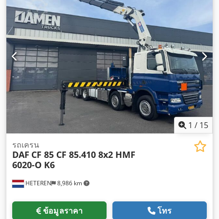
5
, ช่วงล่าง:
เหล็ก-อากาศ
, จำนวนที่นั่ง:
2
, ความยาวทั้งหมด:
10,060 มม
, ความกว้างทั้งหมด:
2,550 มม
, ความสูงรวม:
3,500
มม
, น้ำหนักบรรทุกเพลาที่อนุญาต (เพลา 1):
9,000 กก.
, น้ำหนัก
บรรทุกที่อนุญาตของเพลา (เพลา 2):
11,500 กก.
, น้ำหนักเพลาที่
อนุญาต (เพลา 3):
7,500 กก.
, ความยาวพื้นที่บรรทุก:
7,350 มม
,
ความกว้างของพื้นที่บรรทุก:
2,490 มม
, ความสูงพื้นที่บรรทุกสินค้า:
2,520 มม
, ปีที่ผลิต:
2011
, อุปกรณ์:
กระจกมองข้างปรับไฟฟ้า, การ
ปรับหน้าต่างไฟฟ้า, ข้อต่อพ่วงรถพ่วง, ระบบควบคุมความเร็ว
อัตโนมัติ, ระบบล็อกกลาง, ล็อกดิฟเฟอเรนเชียล, เครน, เครื่องปรับ
อากาศ, เอบีเอส, แผ่นกรองเขม่า, ไฟตัดหมอก
,
1
/
15
รถเครน
DAF
CF 85 CF 85.410 8x2 HMF
6020-O K6
HETEREN
8,986 km
ข้อมูลราคา
โทร