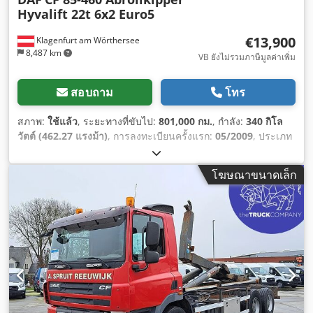
Hyvalift 22t 6x2 Euro5
€13,900
Klagenfurt am Wörthersee
8,487 km
VB ยังไม่รวมภาษีมูลค่าเพิ่ม
สอบถาม
โทร
สภาพ:
ใช้แล้ว
, ระยะทางที่ขับไป:
801,000 กม.
, กำลัง:
340 กิโล
วัตต์ (462.27 แรงม้า)
, การลงทะเบียนครั้งแรก:
05/2009
, ประเภท
เชื้อเพลิง:
ดีเซล
, น้ำหนักเปล่า:
11,575 กก.
, น้ำหนักบรรทุกสูงสุด:
14,350 กก.
, น้ำหนักรวม:
26,000 กก.
, การกำหนดค่าของเพลา:
โฆษณาขนาดเล็ก
6x2
, ระยะฐานล้อ:
4,800 มม
, เชื้อเพลิง:
ดีเซล
, เบรก:
อินทาร์เดอร์
,
ประเภทเกียร์:
อัตโนมัติ
, ระดับชั้นการปล่อยมลพิษ:
ยูโร 5
, ช่วง
ล่าง:
เหล็ก-อากาศ
, ปีที่ผลิต:
2009
, อุปกรณ์:
รีทาร์เดอร์, ไฮดรอลิก
,