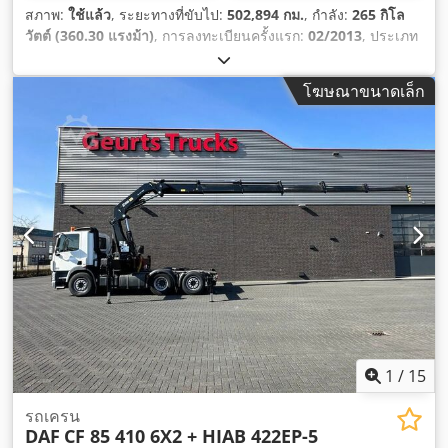
สภาพ:
ใช้แล้ว
, ระยะทางที่ขับไป:
502,894 กม.
, กำลัง:
265 กิโล
วัตต์ (360.30 แรงม้า)
, การลงทะเบียนครั้งแรก:
02/2013
, ประเภท
เชื้อเพลิง:
ดีเซล
, น้ำหนักรวม:
32,000 กก.
, การกำหนดค่าของ
เพลา:
3 เพลา
, ตรวจสอบครั้งถัดไป (TÜV):
06/2026
, สี:
สีขาว
,
โฆษณาขนาดเล็ก
ประเภทเกียร์:
อัตโนมัติ
, ระดับชั้นการปล่อยมลพิษ:
ยูโร 5
, ความ
ยาวพื้นที่บรรทุก:
8,400 มม
, ความกว้างของพื้นที่บรรทุก:
2,470 มม
,
อุปกรณ์:
เครน, เครื่องปรับอากาศ, เอบีเอส
,
1
/
15
รถเครน
DAF
CF 85 410 6X2 + HIAB 422EP-5