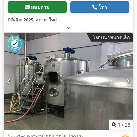
สอบถาม
โทร
ปีที่ผลิต:
2025
, สภาพ:
ใหม่
,
โฆษณาขนาดเล็ก
1
/
28
โรงเบียร์ INOXDUBRA 25HL (2017)