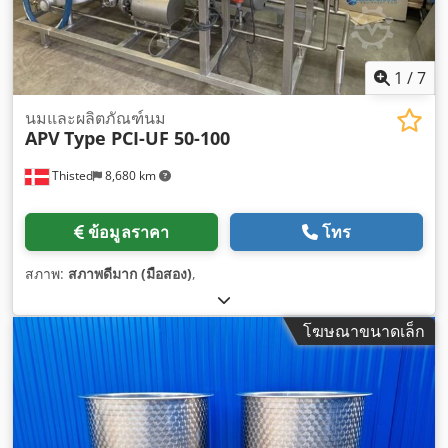
1
/
7
นมและผลิตภัณฑ์นม
APV
Type PCI-UF 50-100
Thisted
8,680 km
ข้อมูลราคา
โทร
สภาพ:
สภาพดีมาก (มือสอง)
,
โฆษณาขนาดเล็ก