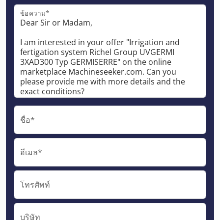
ข้อความ*
ชื่อ*
อีเมล*
โทรศัพท์
บริษัท