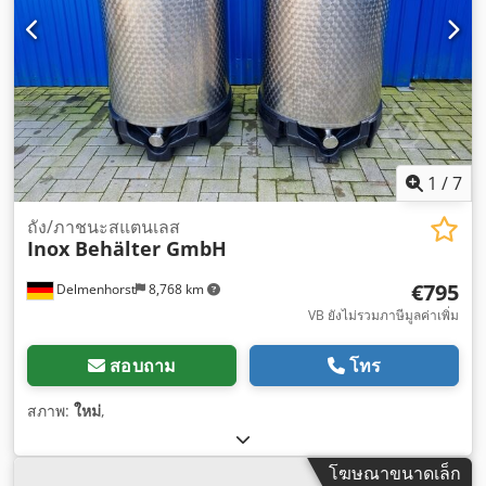
1
/
7
ถัง/ภาชนะสแตนเลส
Inox Behälter GmbH
€795
Delmenhorst
8,768 km
VB ยังไม่รวมภาษีมูลค่าเพิ่ม
สอบถาม
โทร
สภาพ:
ใหม่
,
โฆษณาขนาดเล็ก