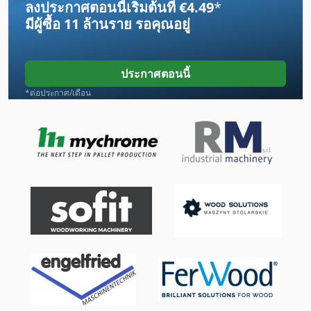
ลงประกาศตอนนี้เริ่มต้นที่ €4.49
*
Om 646
มีผู้ซื้อ
11 ล้านราย
รอคุณอยู่
Om 646 De 22 La Evo
Omega
ประกาศตอนนี้
Otec
*ต่อประกาศ/เดือน
Tmc
Tnl
Tos Sv 18 Ra
กิ โย ติ น
บอลสกรู
ประเภท
รถปราบดิน