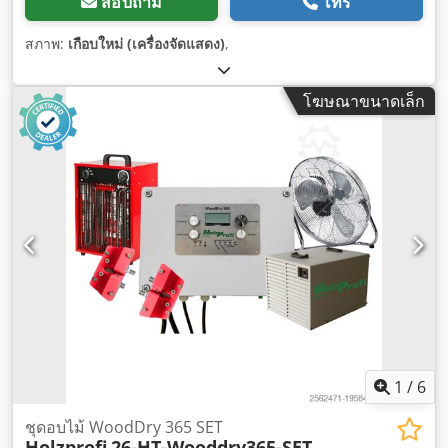
สอบถาม
โทร
สภาพ:
เกือบใหม่ (เครื่องจัดแสดง)
,
โฆษณาขนาดเล็ก
1
/
6
ชุดอบไม้ WoodDry 365 SET
Holzprofi
26-HT-Wooddry365-SET