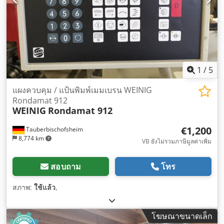
1
/
5
แผงควบคุม / แป้นพิมพ์เมมเบรน WEINIG
Rondamat 912
WEINIG
Rondamat 912
€1,200
Tauberbischofsheim
8,774 km
VB ยังไม่รวมภาษีมูลค่าเพิ่ม
สอบถาม
โทร
สภาพ:
ใช้แล้ว
,
โฆษณาขนาดเล็ก