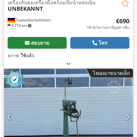
เครื่องลับคมเครื่องมือพร้อมปั๊มน้ำหล่อเย็น
UNBEKANNT
€690
Tauberbischofsheim
8,774 km
VB ยังไม่รวมภาษีมูลค่าเพิ่ม
สอบถาม
โทร
สภาพ:
ใช้แล้ว
,
โฆษณาขนาดเล็ก