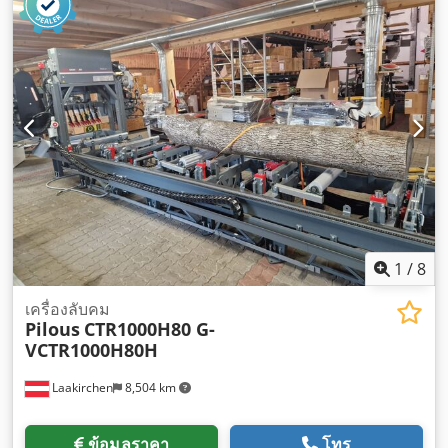
1
/
8
เครื่องลับคม
Pilous
CTR1000H80 G-
VCTR1000H80H
Laakirchen
8,504 km
ข้อมูลราคา
โทร