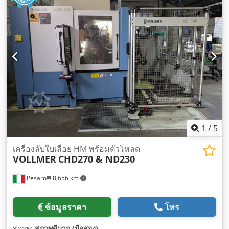
1
/
5
เครื่องลับใบเลื่อย HM พร้อมตัวโหลด
VOLLMER
CHD270 & ND230
Pesaro
8,656 km
ข้อมูลราคา
โทร
สภาพ:
สภาพดีมาก (มือสอง)
,