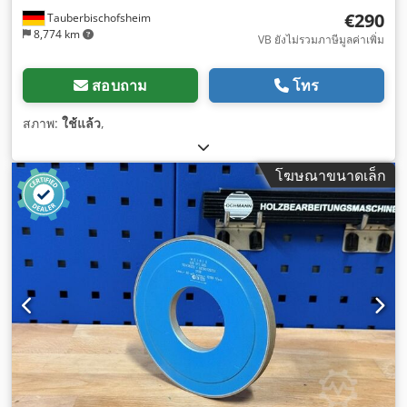
€290
Tauberbischofsheim
8,774 km
VB ยังไม่รวมภาษีมูลค่าเพิ่ม
สอบถาม
โทร
สภาพ:
ใช้แล้ว
,
โฆษณาขนาดเล็ก