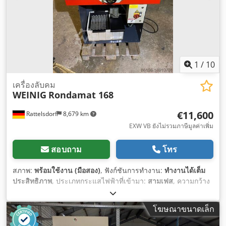
1
/
10
เครื่องลับคม
WEINIG
Rondamat 168
€11,600
Rattelsdorf
8,679 km
EXW VB ยังไม่รวมภาษีมูลค่าเพิ่ม
สอบถาม
โทร
สภาพ:
พร้อมใช้งาน (มือสอง)
, ฟังก์ชันการทำงาน:
ทำงานได้เต็ม
ประสิทธิภาพ
, ประเภทกระแสไฟฟ้าที่เข้ามา:
สามเฟส
, ความกว้าง
การเจียร:
240 มม
,
โฆษณาขนาดเล็ก