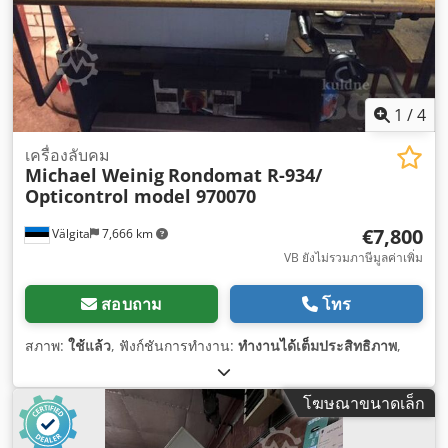
1
/
4
เครื่องลับคม
Michael Weinig
Rondomat R-934/
Opticontrol model 970070
€7,800
Välgita
7,666 km
VB ยังไม่รวมภาษีมูลค่าเพิ่ม
สอบถาม
โทร
สภาพ:
ใช้แล้ว
, ฟังก์ชันการทำงาน:
ทำงานได้เต็มประสิทธิภาพ
,
โฆษณาขนาดเล็ก