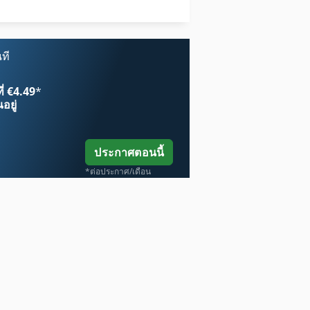
สายพาน ขนส่ง
ที
ี่ €4.49
*
อยู่
ประกาศตอนนี้
*ต่อประกาศ/เดือน