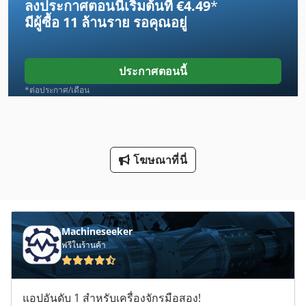
ลงประกาศตอนนี้เริ่มต้นที่ €4.49
*
Hpp 11
มีผู้ซื้อ
11 ล้านราย
รอคุณอยู่
Lm Guide
Ls 703
ประกาศตอนนี้
Mvh 5 1 4 B
*ต่อประกาศ/เดือน
R 706
Sbz 130
โฆษณาที่นี่
Screen 4100
กด
กิ โย ติ น
Machineseeker
ฟรีในร้านค้า
คน
บอลสกรู
แอปอันดับ 1 สำหรับเครื่องจักรมือสอง!