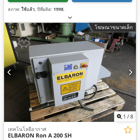
สภาพ:
ใช้แล้ว
, ปีที่ผลิต:
1998
,
โฆษณาขนาดเล็ก
1
/
8
เทคโนโลยีอากาศ
ELBARON
Ron A 200 SH