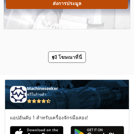
ส่งการประมูล
Label
Lcf 1
Lm Guide
Mvh 5 1 4 B
โฆษณาที่นี่
Zkg Tank
กิ โย ติ น
คน
Machineseeker
ฟรีในร้านค้า
ตู้ เครื่องมือ
ตู้แช่แข็งอุตสาหกรรม
แอปอันดับ 1 สำหรับเครื่องจักรมือสอง!
บอลสกรู