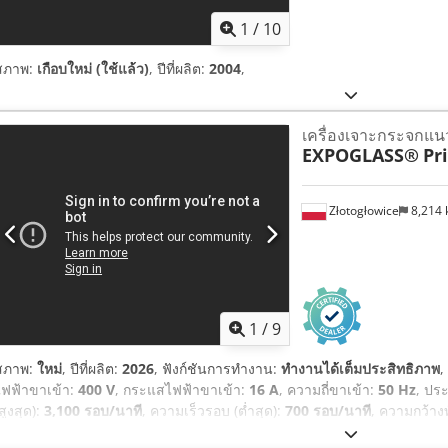
1
/
10
สภาพ:
เกือบใหม่ (ใช้แล้ว)
, ปีที่ผลิต:
2004
,
เครื่องเจาะกระจกแนว
EXPOGLASS®
Pr
Złotogłowice
8,214
1
/
9
สภาพ:
ใหม่
, ปีที่ผลิต:
2026
, ฟังก์ชันการทำงาน:
ทำงานได้เต็มประสิทธิภาพ
,
ไฟฟ้าขาเข้า:
400 V
, กระแสไฟฟ้าขาเข้า:
16 A
, ความถี่ขาเข้า:
50 Hz
, ปร
สูงสุด):
3,100 รอบ/นาที
, ความเร็วรอบ (ต่ำสุด):
700 รอบ/นาที
, ความกว้าง
มม
, ความสูงรวม:
2,793 มม
, ความลึกของลำคอ:
1,490 มม
, น้ำหนักรวม:
1,