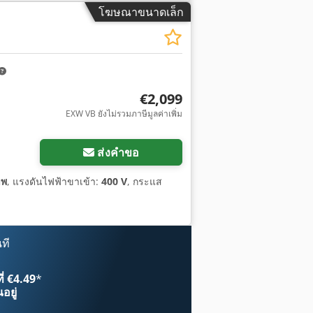
โฆษณาขนาดเล็ก
€2,099
EXW VB ยังไม่รวมภาษีมูลค่าเพิ่ม
ส่งคำขอ
าพ
, แรงดันไฟฟ้าขาเข้า:
400 V
, กระแส
ที
ี่ €4.49
*
อยู่