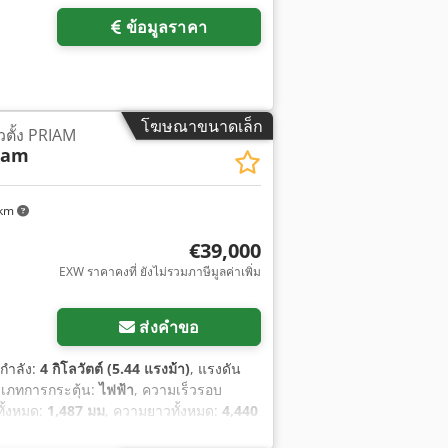
ข้อมูลราคา
โฆษณาขนาดเล็ก
ตั้ง PRIAM
iam
 km
€39,000
EXW ราคาคงที่ ยังไม่รวมภาษีมูลค่าเพิ่ม
ส่งคำขอ
 กำลัง:
4 กิโลวัตต์ (5.44 แรงม้า)
, แรงดัน
ะเภทการกระตุ้น:
ไฟฟ้า
, ความเร็วรอบ
ทั้งหมด:
1,487 มม
, ความยาวทั้งหมด:
4,440
900 กก.
, อุปกรณ์:
เครื่องหมาย CE, เอกสาร