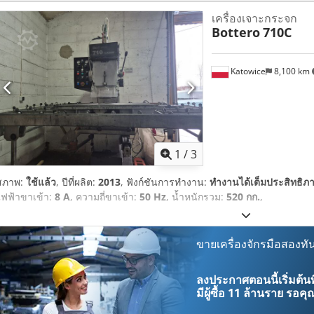
ระกอบ / คู่มือ
,
เครื่องเจาะกระจก
Bottero
710C
Katowice
8,100 km
1
/
3
สภาพ:
ใช้แล้ว
, ปีที่ผลิต:
2013
, ฟังก์ชันการทำงาน:
ทำงานได้เต็มประสิทธิภ
ไฟฟ้าขาเข้า:
8 A
, ความถี่ขาเข้า:
50 Hz
, น้ำหนักรวม:
520 กก.
,
ขายเครื่องจักรมือสองทัน
ลงประกาศตอนนี้เริ่มต้นท
มีผู้ซื้อ
11 ล้านราย
รอคุณ