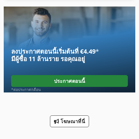
Egv 12
Gl 172
Gx 11 Ff
Hpp 11
ลงประกาศตอนนี้เริ่มต้นที่ €4.49
*
Lcf 1
มีผู้ซื้อ
11 ล้านราย
รอคุณอยู่
Leinen Ww 83
Lm Guide
ประกาศตอนนี้
Mvh 5 1 4 B
*ต่อประกาศ/เดือน
Ps 174
กิ โย ติ น
โฆษณาที่นี่
บอลสกรู