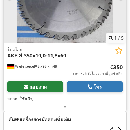
1
/
5
ใบเลื่อย
AKE
Ø 350x10,0-11,8x60
€350
Wiefelstede
8,798 km
ราคาคงที่ ยังไม่รวมภาษีมูลค่าเพิ่ม
สอบถาม
โทร
สภาพ:
ใช้แล้ว
,
ค้นพบเครื่องจักรมือสองเพิ่มเติม