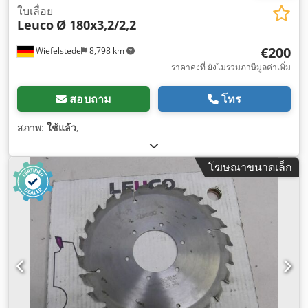
ใบเลื่อย
Leuco
Ø 180x3,2/2,2
€200
Wiefelstede
8,798 km
ราคาคงที่ ยังไม่รวมภาษีมูลค่าเพิ่ม
สอบถาม
โทร
สภาพ:
ใช้แล้ว
,
โฆษณาขนาดเล็ก