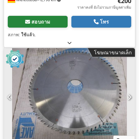
€200
ราคาคงที่ ยังไม่รวมภาษีมูลค่าเพิ่ม
สอบถาม
โทร
สภาพ:
ใช้แล้ว
,
โฆษณาขนาดเล็ก