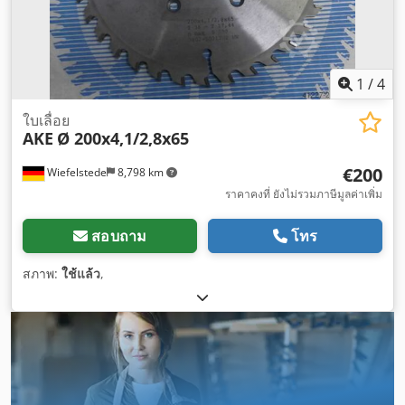
1
/
4
ใบเลื่อย
AKE
Ø 200x4,1/2,8x65
€200
Wiefelstede
8,798 km
ราคาคงที่ ยังไม่รวมภาษีมูลค่าเพิ่ม
สอบถาม
โทร
สภาพ:
ใช้แล้ว
,