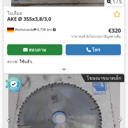
1
/
5
ใบเลื่อย
AKE
Ø 355x3,8/3,0
€320
Wiefelstede
8,798 km
ราคาคงที่ ยังไม่รวมภาษีมูลค่าเพิ่ม
สอบถาม
โทร
สภาพ:
ใช้แล้ว
,
โฆษณาขนาดเล็ก