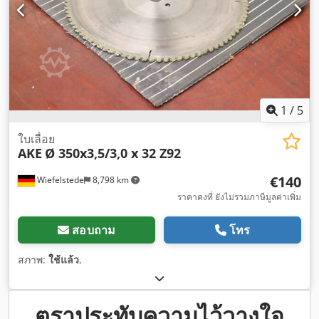
1
/
5
ใบเลื่อย
AKE
Ø 350x3,5/3,0 x 32 Z92
€140
Wiefelstede
8,798 km
ราคาคงที่ ยังไม่รวมภาษีมูลค่าเพิ่ม
สอบถาม
โทร
สภาพ:
ใช้แล้ว
,
ตราประทับความไว้วางใจ