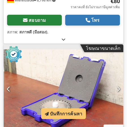
€80
Wiefelstede
8,798 km
ราคาคงที่ ยังไม่รวมภาษีมูลค่าเพิ่ม
สอบถาม
โทร
สภาพ:
สภาพดี (มือสอง)
,
โฆษณาขนาดเล็ก
บันทึกการค้นหา