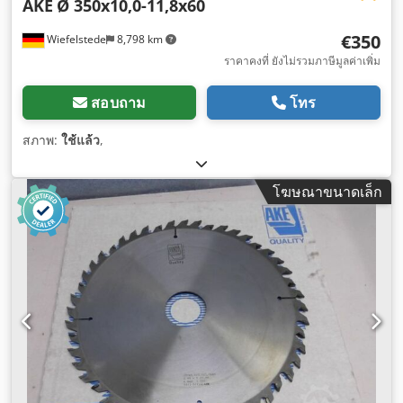
AKE
Ø 350x10,0-11,8x60
€350
Wiefelstede
8,798 km
ราคาคงที่ ยังไม่รวมภาษีมูลค่าเพิ่ม
สอบถาม
โทร
สภาพ:
ใช้แล้ว
,
โฆษณาขนาดเล็ก