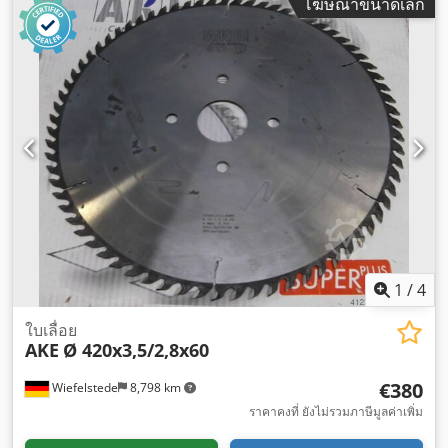
โฆษณาขนาดเล็ก
1
/
4
ใบเลื่อย
AKE
Ø 420x3,5/2,8x60
€380
Wiefelstede
8,798 km
ราคาคงที่ ยังไม่รวมภาษีมูลค่าเพิ่ม