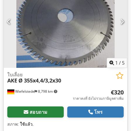
1
/
5
ใบเลื่อย
AKE
Ø 355x4,4/3,2x30
€320
Wiefelstede
8,798 km
ราคาคงที่ ยังไม่รวมภาษีมูลค่าเพิ่ม
สอบถาม
โทร
สภาพ:
ใช้แล้ว
,