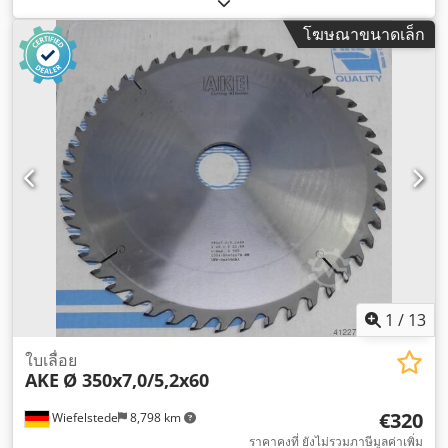
โฆษณาขนาดเล็ก
1
/
13
ใบเลื่อย
AKE
Ø 350x7,0/5,2x60
€320
Wiefelstede
8,798 km
ราคาคงที่ ยังไม่รวมภาษีมูลค่าเพิ่ม