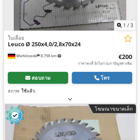
1
/
3
ใบเลื่อย
Leuco
Ø 250x4,0/2,8x70x24
€200
Wiefelstede
8,798 km
ราคาคงที่ ยังไม่รวมภาษีมูลค่าเพิ่ม
สอบถาม
โทร
สภาพ:
ใช้แล้ว
,
โฆษณาขนาดเล็ก