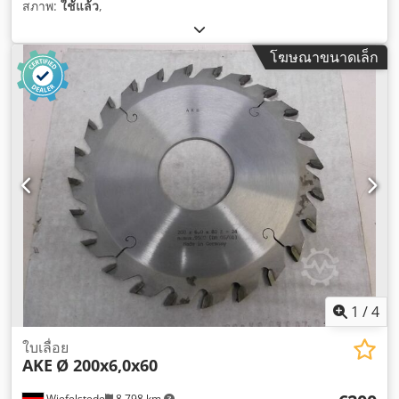
สภาพ:
ใช้แล้ว
,
โฆษณาขนาดเล็ก
1
/
4
ใบเลื่อย
AKE
Ø 200x6,0x60
Wiefelstede
8,798 km