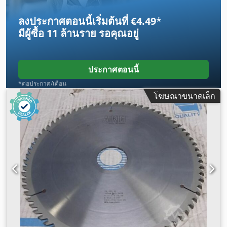
ลงประกาศตอนนี้เริ่มต้นที่ €4.49
*
มีผู้ซื้อ
11 ล้านราย
รอคุณอยู่
ประกาศตอนนี้
*ต่อประกาศ/เดือน
โฆษณาขนาดเล็ก