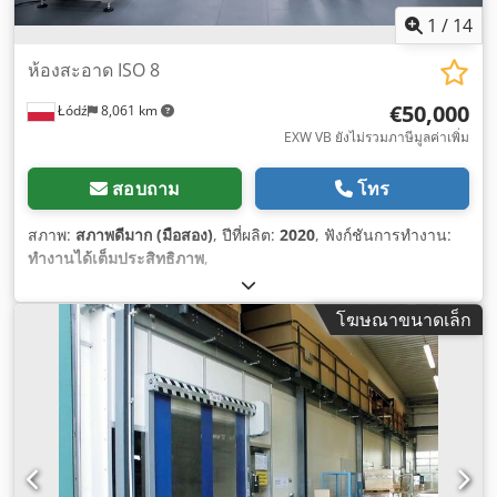
1
/
14
ห้องสะอาด ISO 8
€50,000
Łódź
8,061 km
EXW VB ยังไม่รวมภาษีมูลค่าเพิ่ม
สอบถาม
โทร
สภาพ:
สภาพดีมาก (มือสอง)
, ปีที่ผลิต:
2020
, ฟังก์ชันการทำงาน:
ทำงานได้เต็มประสิทธิภาพ
,
โฆษณาขนาดเล็ก