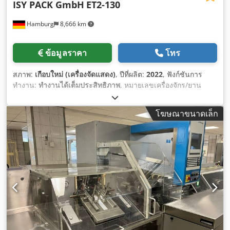
ISY PACK GmbH
ET2-130
Hamburg
8,666 km
ข้อมูลราคา
โทร
สภาพ:
เกือบใหม่ (เครื่องจัดแสดง)
, ปีที่ผลิต:
2022
, ฟังก์ชันการ
ทำงาน:
ทำงานได้เต็มประสิทธิภาพ
, หมายเลขเครื่องจักร/ยาน
พาหนะ:
ET2-120-IP19
,
โฆษณาขนาดเล็ก