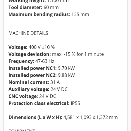
Working height:
1,100 mm
Tool diameter:
60 mm
Maximum bending radius:
135 mm
MACHINE DETAILS
Voltage:
400 V ±10 %
Voltage deviation:
max. -15 % for 1 minute
Frequency:
47-63 Hz
Installed power NC1:
9.70 kW
Installed power NC2:
9.88 kW
Nominal current:
31 A
Auxiliary voltage:
24 V DC
CNC voltage:
24 V DC
Protection class electrical:
IP55
Dimensions (L x W x H):
4,581 x 1,093 x 1,372 mm