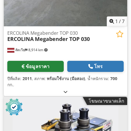
1
/
7
ERCOLINA Megabender TOP 030
ERCOLINA
Megabender TOP 030
ลัตเวีย
8,914 km
ข้อมูลราคา
โทร
ปีที่ผลิต:
2011
, สภาพ:
พร้อมใช้งาน (มือสอง)
, น้ำหนักรวม:
700
กก.
,
โฆษณาขนาดเล็ก