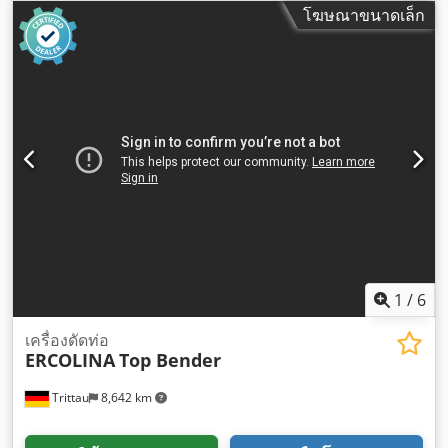
ยก:
4,400 มม
, ยกอิสระ:
1,500 มม
, ประเภทเชื้อเพลิง:
ดีเซล
,
โฆษณาขนาดเล็ก
ประเภทเสา:
ทริเพล็กซ์
, ความสูงอาคาร:
2,850 มม
, ความยาวง่าม:
2,400 มม
, ประเภทการขับเคลื่อน:
Diesel
,
1
/
6
เครื่องดัดท่อ
ERCOLINA
Top Bender
Trittau
8,642 km