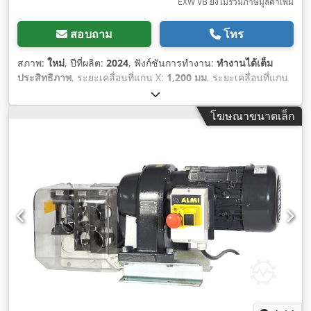
EXW VB ยังไม่รวมภาษีมูลค่าเพิ่ม
สอบถาม
โทร
สภาพ:
ใหม่
, ปีที่ผลิต:
2024
, ฟังก์ชันการทำงาน:
ทำงานได้เต็ม
ประสิทธิภาพ
, ระยะเคลื่อนที่แกน X:
1,200 มม
, ระยะเคลื่อนที่แกน
Y:
160 มม
, ความกว้างของโต๊ะ:
1,850 มม
, น้ำหนักรับได้ของโต๊ะ:
75 กก.
,
โฆษณาขนาดเล็ก