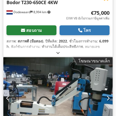
Bodor
T230-650CE 4KW
€75,000
Dodewaard
8,994 km
EXW VB ยังไม่รวมภาษีมูลค่าเพิ่ม
สอบถาม
โทร
สภาพ:
สภาพดี (มือสอง)
, ปีที่ผลิต:
2022
, ชั่วโมงการทำงาน:
6,099
h
, ฟังก์ชันการทำงาน:
ทำงานได้เต็มประสิทธิภาพ
, หมายเลข
เครื่องจักร/ยานพาหนะ:
6500014216
, ขอบเขตการตัดเหล็กกลมที่
90°:
240 มม
, ช่วงการตัดเหล็กกลมที่ 45°:
240 มม
, ช่วงการตัด
โฆษณาขนาดเล็ก
เหล็กฉากที่ 90° (แกน X):
180 มม
, ช่วงตัดเหลี่ยมเหล็กที่ 90° (แกน
Y):
180 มม
, ช่วงการตัดเหล็กฉากที่ 45° (แกน X):
180 มม
, ช่วงตัด
เหล็กฉากที่ 45° (แกน Y):
180 มม
, ประเภทกระแสไฟฟ้าที่เข้ามา:
สามเฟส
, ความยาวทั้งหมด:
14,000 มม
, ช่วงการตัดเหล็กสี่เหลี่ยมที่
90°:
180 มม
, ขอบเขตการตัดเหล็กสี่เหลี่ยมที่ 45°:
180 มม
, ระยะ
ป้อนแกน Y:
7,500 มม
, ความสูงของสินค้า (สูงสุด):
12 มม
,