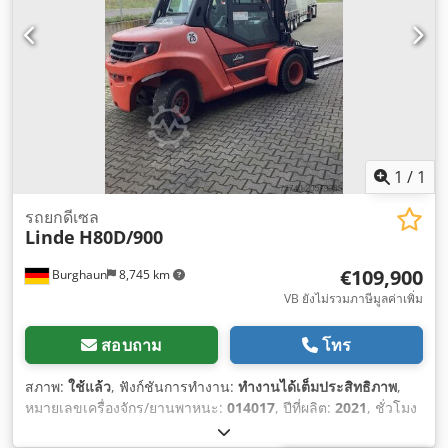
1
/
1
รถยกดีเซล
Linde
H80D/900
€109,900
Burghaun
8,745 km
VB ยังไม่รวมภาษีมูลค่าเพิ่ม
สอบถาม
โทร
สภาพ:
ใช้แล้ว
, ฟังก์ชันการทำงาน:
ทำงานได้เต็มประสิทธิภาพ
,
หมายเลขเครื่องจักร/ยานพาหนะ:
014017
, ปีที่ผลิต:
2021
, ชั่วโมง
การทำงาน:
758 h
, ความจุในการรับน้ำหนัก:
8,000 กก.
, ความสูง