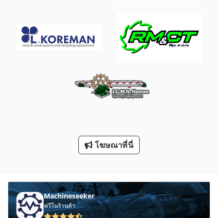
Mb 322
Mvh 5 1 4 B
Ps 174
Screen 4100
Sipart Dr 24
กิ โย ติ น
บอลสกรู
ประเภท
โฆษณาที่นี่
Machineseeker
ฟรีในร้านค้า