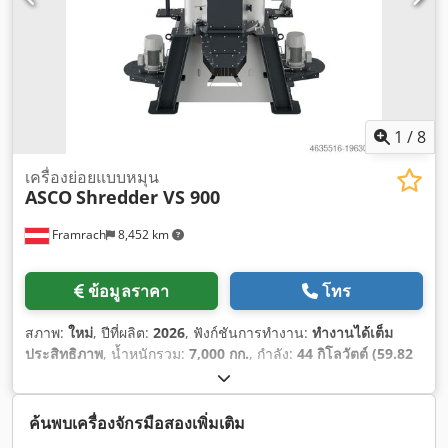
1
/
8
เครื่องย่อยแบบหมุน
ASCO
Shredder VS 900
Framrach
8,452 km
ข้อมูลราคา
โทร
สภาพ:
ใหม่
, ปีที่ผลิต:
2026
, ฟังก์ชันการทำงาน:
ทำงานได้เต็ม
ประสิทธิภาพ
, น้ำหนักรวม:
7,000 กก.
, กำลัง:
44 กิโลวัตต์ (59.82
แรงม้า)
, ความยาวทั้งหมด:
2,900 มม
, ความกว้างทั้งหมด:
1,800
มม
, ความสูงรวม:
3,900 มม
, อุปกรณ์:
มีแผ่นป้ายประเภท, หยุด
ฉุกเฉิน, เอกสารประกอบ / คู่มือ
,
ค้นพบเครื่องจักรมือสองเพิ่มเติม