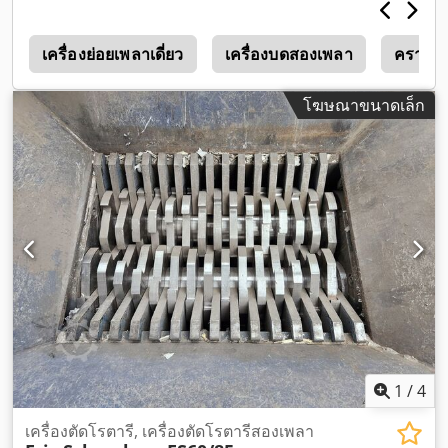
o
เครื่องย่อยเพลาเดี่ยว
เครื่องบดสองเพลา
คราดโร
โฆษณาขนาดเล็ก
1
/
4
เครื่องตัดโรตารี, เครื่องตัดโรตารีสองเพลา