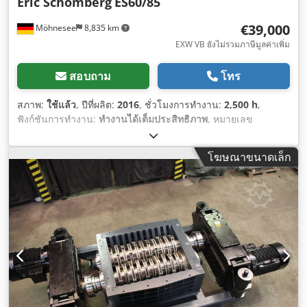
Eric Schomberg
ES60/85
€39,000
Möhnesee
8,835 km
EXW VB ยังไม่รวมภาษีมูลค่าเพิ่ม
สอบถาม
โทร
สภาพ:
ใช้แล้ว
, ปีที่ผลิต:
2016
, ชั่วโมงการทำงาน:
2,500 h
,
ฟังก์ชันการทำงาน:
ทำงานได้เต็มประสิทธิภาพ
, หมายเลข
เครื่องจักร/ยานพาหนะ:
6085020721
, ความกว้างของตู้ควบคุม:
300 มม
, ความยาวตู้ควบคุม:
900 มม
, ความสูงตู้ควบคุม:
900 มม
,
โฆษณาขนาดเล็ก
ความกว้างของใบมีด:
20 มม
, ปีที่ปรับปรุงใหญ่ล่าสุด:
2025
, แรง
บิด:
8,600 นิวตัน-เมตร
, น้ำหนักรวม:
2,500 กก.
,