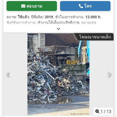
สอบถาม
โทร
สภาพ:
ใช้แล้ว
, ปีที่ผลิต:
2019
, ชั่วโมงการทำงาน:
12,000 h
,
ฟังก์ชันการทำงาน:
ทำงานได้เต็มประสิทธิภาพ
, หมายเลข
เครื่องจักร/ยานพาหนะ:
1904150116
, ปีที่ปรับปรุงใหญ่ล่าสุด:
2025
, น้ำหนักรวม:
6,800 กก.
,
โฆษณาขนาดเล็ก
1
/
13