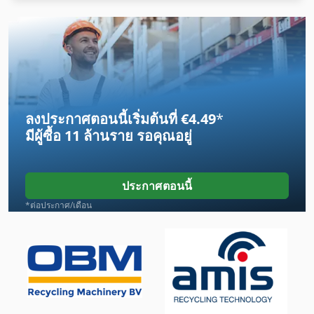
Cylinder
Dsd 201
Dws
Dws 200
ลงประกาศตอนนี้เริ่มต้นที่ €4.49
*
Egv 12
มีผู้ซื้อ
11 ล้านราย
รอคุณอยู่
Frm D Midi
Gl 172
ประกาศตอนนี้
Gx 11 Ff
*ต่อประกาศ/เดือน
Lcf 1
Lm
Lm Guide