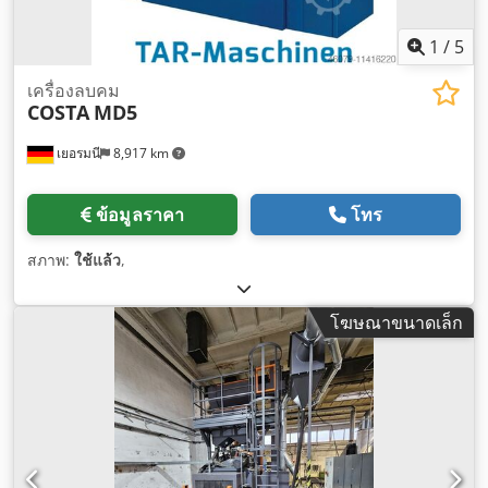
1
/
5
เครื่องลบคม
COSTA
MD5
เยอรมนี
8,917 km
ข้อมูลราคา
โทร
สภาพ:
ใช้แล้ว
,
โฆษณาขนาดเล็ก