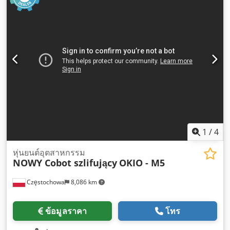
มม
,
1
/
4
หุ่นยนต์อุตสาหกรรม
NOWY Cobot szlifujący
OKIO - M5
Częstochowa
8,086 km
ข้อมูลราคา
โทร