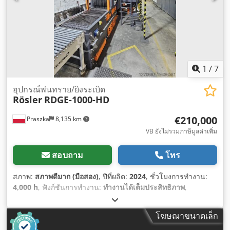
1
/
7
อุปกรณ์พ่นทราย/ยิงระเบิด
Rösler
RDGE-1000-HD
€210,000
Praszka
8,135 km
VB ยังไม่รวมภาษีมูลค่าเพิ่ม
สอบถาม
โทร
สภาพ:
สภาพดีมาก (มือสอง)
, ปีที่ผลิต:
2024
, ชั่วโมงการทำงาน:
4,000 h
, ฟังก์ชันการทำงาน:
ทำงานได้เต็มประสิทธิภาพ
,
หมายเลขเครื่องจักร/ยานพาหนะ:
111549
, ความต้องการอากาศ:
6
ลบ.ม./ชม.
, ความดันใช้งาน:
6 แท่ง
, ความกว้างทั้งหมด:
1,300 มม
,
โฆษณาขนาดเล็ก
ประเภทกระแสไฟฟ้าที่เข้ามา:
สามเฟส
, ความยาวภายใน:
8,000