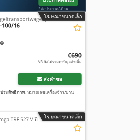
ประกาศตอนนี้
*ต่อประกาศ/เดือน
โฆษณาขนาดเล็ก
lügeltransportwagen)
-100/16
€690
VB ยังไม่รวมภาษีมูลค่าเพิ่ม
ขอรูปภาพเพิ่มเติม
ส่งคำขอ
มประสิทธิภาพ
, หมายเลขเครื่องจักร/ยาน
โฆษณาขนาดเล็ก
mga TRF 527 V ปี