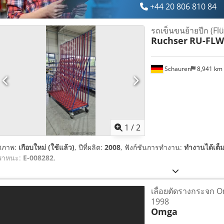
+44 20 806 810 84
รถเข็นขนย้ายปีก (F
Ruchser
RU-FLW
Schauren
8,941 km
1
/
2
สภาพ:
เกือบใหม่ (ใช้แล้ว)
, ปีที่ผลิต:
2008
, ฟังก์ชันการทำงาน:
ทำงานได้เต็
พาหนะ:
E-008282
,
เลื่อยตัดรางกระจก O
1998
Omga