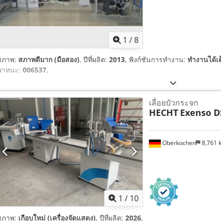
1
/
8
สภาพ:
สภาพดีมาก (มือสอง)
, ปีที่ผลิต:
2013
, ฟังก์ชันการทำงาน:
ทำงานได้เ
พาหนะ:
006537
,
เลื่อยบัวกระจก
HECHT
Exenso DS
Oberkochen
8,761
1
/
10
สภาพ:
เกือบใหม่ (เครื่องจัดแสดง)
, ปีที่ผลิต:
2026
,