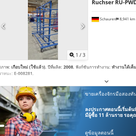
Ruchser
RU-PWD
Schauren
8,941 km
1
/
3
สภาพ:
เกือบใหม่ (ใช้แล้ว)
, ปีที่ผลิต:
2008
, ฟังก์ชันการทำงาน:
ทำงานได้เต็
พาหนะ:
E-008281
,
ขายเครื่องจักรมือสองทัน
ลงประกาศตอนนี้เริ่มต้นท
มีผู้ซื้อ
11 ล้านราย
รอคุณ
ดูข้อมูลตอนนี้