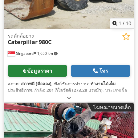
1
/
10
รถตักล้อยาง
Caterpillar
980C
Singapore
1,650 km
ข้อมูลราคา
โทร
สภาพ:
สภาพดี (มือสอง)
, ฟังก์ชันการทำงาน:
ทำงานได้เต็ม
ประสิทธิภาพ
, กำลัง:
201 กิโลวัตต์ (273.28 แรงม้า)
, ประเภทเชื้อ
เพลิง:
ดีเซล
, สี:
สีเหลือง
, น้ำหนักรวม:
26,300 กก.
, หมายเลข
เครื่องจักร/ยานพาหนะ:
63X1784
, อุปกรณ์:
ห้องโดยสาร, ไฮดรอ
โฆษณาขนาดเล็ก
ลิก
,