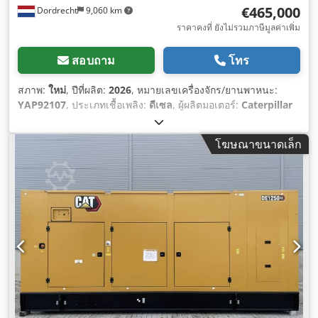
€465,000
Dordrecht
9,060 km
ราคาคงที่ ยังไม่รวมภาษีมูลค่าเพิ่ม
สอบถาม
โทร
สภาพ:
ใหม่
, ปีที่ผลิต:
2026
, หมายเลขเครื่องจักร/ยานพาหนะ:
YAP92107
, ประเภทเชื้อเพลิง:
ดีเซล
, ผู้ผลิตมอเตอร์:
Caterpillar
3516B
,
โฆษณาขนาดเล็ก