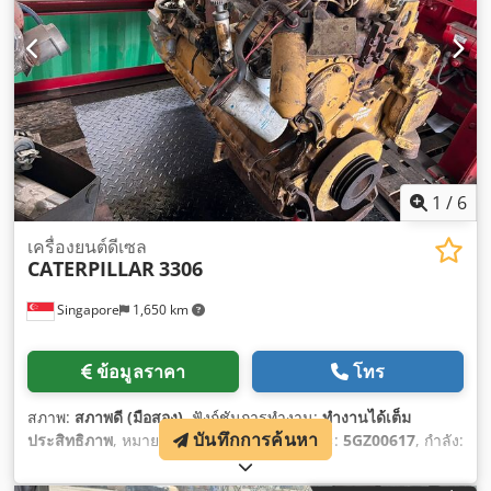
1
/
6
เครื่องยนต์ดีเซล
CATERPILLAR
3306
Singapore
1,650 km
ข้อมูลราคา
โทร
สภาพ:
สภาพดี (มือสอง)
, ฟังก์ชันการทำงาน:
ทำงานได้เต็ม
บันทึกการค้นหา
ประสิทธิภาพ
, หมายเลขเครื่องจักร/ยานพาหนะ:
5GZ00617
, กำลัง:
257.42 กิโลวัตต์ (349.99 แรงม้า)
, ประเภทเชื้อเพลิง:
ดีเซล
,
จำนวนกระบอกสูบ:
6
, น้ำหนักรวม:
1,905 กก.
,