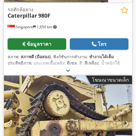
รถตักล้อยาง
Caterpillar
980F
Singapore
1,650 km
ข้อมูลราคา
โทร
สภาพ:
สภาพดี (มือสอง)
, ฟังก์ชันการทำงาน:
ทำงานได้เต็ม
ประสิทธิภาพ
, ประเภทเชื้อเพลิง:
ดีเซล
, สี:
สีเหลือง
, น้ำหนักใช้
งาน:
22,000 กก.
, จำนวนที่นั่ง:
1
, ปีที่ผลิต:
1994
, หมายเลข
เครื่องจักร/ยานพาหนะ:
8CJ01246
, อุปกรณ์:
ห้องโดยสาร
,
โฆษณาขนาดเล็ก