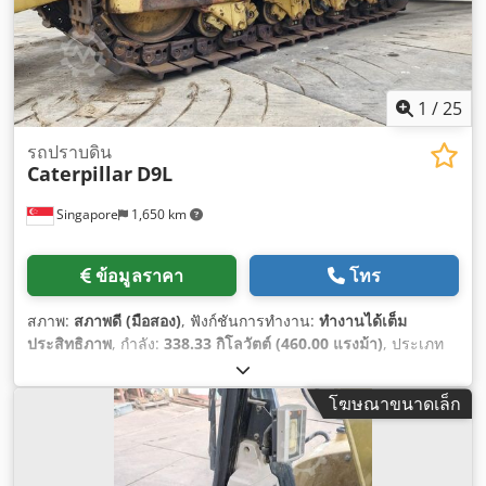
1
/
25
รถปราบดิน
Caterpillar
D9L
Singapore
1,650 km
ข้อมูลราคา
โทร
สภาพ:
สภาพดี (มือสอง)
, ฟังก์ชันการทำงาน:
ทำงานได้เต็ม
ประสิทธิภาพ
, กำลัง:
338.33 กิโลวัตต์ (460.00 แรงม้า)
, ประเภท
เชื้อเพลิง:
ดีเซล
, สี:
สีเหลือง
, จำนวนที่นั่ง:
1
, ชั่วโมงการทำงาน:
7,148 h
, หมายเลขเครื่องจักร/ยานพาหนะ:
14Y02161
, อุปกรณ์:
โฆษณาขนาดเล็ก
ห้องโดยสาร, ไฮดรอลิก
,