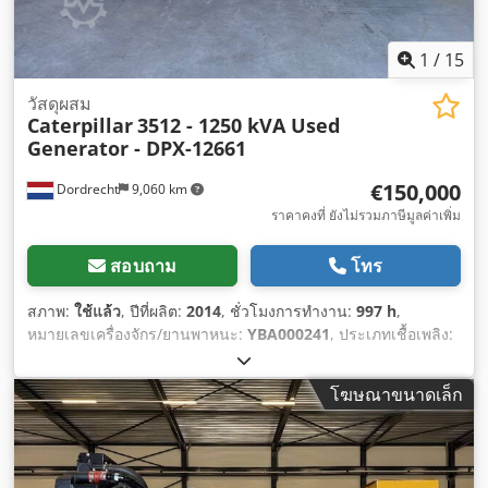
1
/
15
วัสดุผสม
Caterpillar
3512 - 1250 kVA Used
Generator - DPX-12661
€150,000
Dordrecht
9,060 km
ราคาคงที่ ยังไม่รวมภาษีมูลค่าเพิ่ม
สอบถาม
โทร
สภาพ:
ใช้แล้ว
, ปีที่ผลิต:
2014
, ชั่วโมงการทำงาน:
997 h
,
หมายเลขเครื่องจักร/ยานพาหนะ:
YBA000241
, ประเภทเชื้อเพลิง:
ดีเซล
, ผู้ผลิตมอเตอร์:
Caterpillar 3512
,
โฆษณาขนาดเล็ก