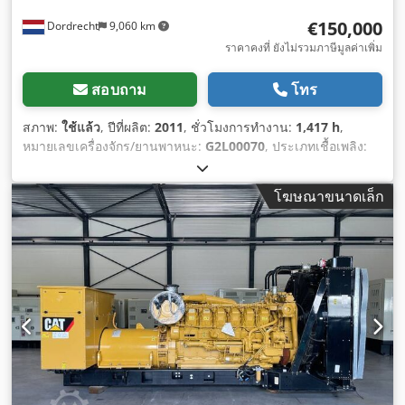
€150,000
Dordrecht
9,060 km
ราคาคงที่ ยังไม่รวมภาษีมูลค่าเพิ่ม
สอบถาม
โทร
สภาพ:
ใช้แล้ว
, ปีที่ผลิต:
2011
, ชั่วโมงการทำงาน:
1,417 h
,
หมายเลขเครื่องจักร/ยานพาหนะ:
G2L00070
, ประเภทเชื้อเพลิง:
ดีเซล
, ผู้ผลิตมอเตอร์:
Caterpillar 3512
,
โฆษณาขนาดเล็ก