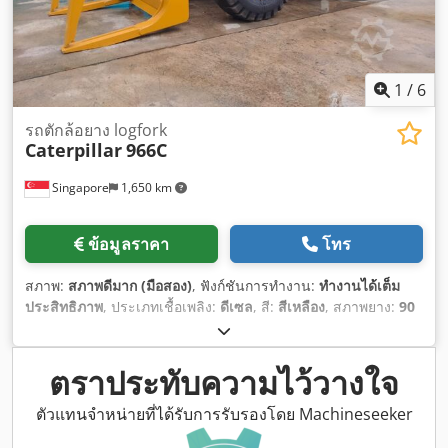
1
/
6
รถตักล้อยาง logfork
Caterpillar
966C
Singapore
1,650 km
ข้อมูลราคา
โทร
สภาพ:
สภาพดีมาก (มือสอง)
, ฟังก์ชันการทำงาน:
ทำงานได้เต็ม
ประสิทธิภาพ
, ประเภทเชื้อเพลิง:
ดีเซล
, สี:
สีเหลือง
, สภาพยาง:
90
เปอร์เซ็นต์
, สภาพการขับเคลื่อน:
90 เปอร์เซ็นต์
, จำนวนที่นั่ง:
1
,
หมายเลขเครื่องจักร/ยานพาหนะ:
KM&EW144
, อุปกรณ์:
ห้อง
โดยสาร, ไฮดรอลิก
,
ตราประทับความไว้วางใจ
ตัวแทนจำหน่ายที่ได้รับการรับรองโดย Machineseeker