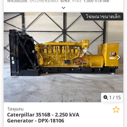
WR300208
, ประเภทเชื้อเพลิง:
ดีเซล
, กำลัง:
1,000 กิโลวัตต์
(1,359.62 แรงม้า)
, ผู้ผลิตมอเตอร์:
Caterpillar C32
,
โฆษณาขนาดเล็ก
1
/
15
วัสดุผสม
Caterpillar
3516B - 2.250 kVA
Generator - DPX-18106