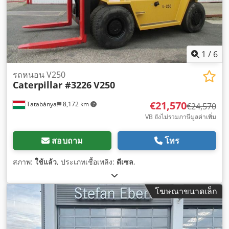
1
/
6
รถหนอน V250
Caterpillar #3226
V250
€21,570
Tatabánya
8,172 km
€24,570
VB ยังไม่รวมภาษีมูลค่าเพิ่ม
สอบถาม
โทร
สภาพ:
ใช้แล้ว
, ประเภทเชื้อเพลิง:
ดีเซล
,
โฆษณาขนาดเล็ก