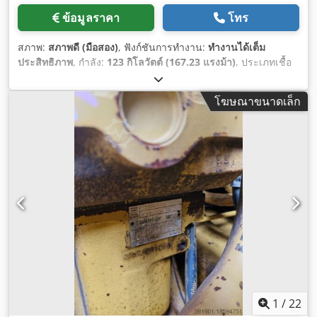
ข้อมูลราคา
โทร
สภาพ:
สภาพดี (มือสอง)
, ฟังก์ชันการทำงาน:
ทำงานได้เต็ม
ประสิทธิภาพ
, กำลัง:
123 กิโลวัตต์ (167.23 แรงม้า)
, ประเภทเชื้อ
เพลิง:
ดีเซล
, สี:
สีเหลือง
, น้ำหนักรวม:
17,000 กก.
, หมายเลข
เครื่องจักร/ยานพาหนะ:
JCP00107
, อุปกรณ์:
ห้องโดยสาร
,
โฆษณาขนาดเล็ก
1
/
22