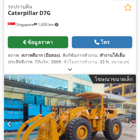
รถปราบดิน
Caterpillar
D7G
Singapore
1,650 km
ข้อมูลราคา
โทร
สภาพ:
สภาพดีมาก (มือสอง)
, ฟังก์ชันการทำงาน:
ทำงานได้เต็ม
ประสิทธิภาพ
, ปีที่ผลิต:
2009
, ชั่วโมงการทำงาน:
33 h
, หมายเลข
เครื่องจักร/ยานพาหนะ:
CAT00D7GLC7G01263
,
โฆษณาขนาดเล็ก