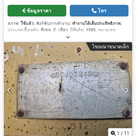
ข้อมูลราคา
โทร
สภาพ:
ใช้แล้ว
, ฟังก์ชันการทำงาน:
ทำงานได้เต็มประสิทธิภาพ
,
ประเภทเชื้อเพลิง:
ดีเซล
, สี:
เขียว
, ปีที่ผลิต:
1985
, หมายเลข
เครื่องจักร/ยานพาหนะ:
7GB01296
,
โฆษณาขนาดเล็ก
1
/
11