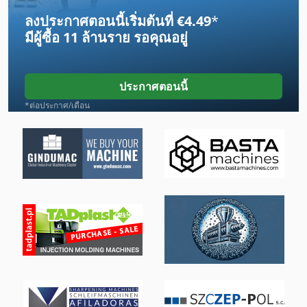
ลงประกาศตอนนี้เริ่มต้นที่ €4.49
*
Lf 321
มีผู้ซื้อ
11 ล้านราย
รอคุณอยู่
Lm
Lm Guide
ประกาศตอนนี้
Mb 322
*ต่อประกาศ/เดือน
Mvh 5 1 4 B
Na 3000
Safmig 340 Bl
กิ โย ติ น
ความถี่สูง
ประเภท
ภาชนะขนส่ง