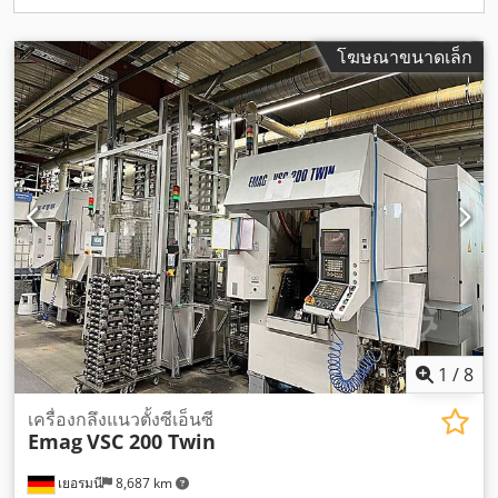
โฆษณาขนาดเล็ก
1
/
8
เครื่องกลึงแนวตั้งซีเอ็นซี
Emag
VSC 200 Twin
เยอรมนี
8,687 km