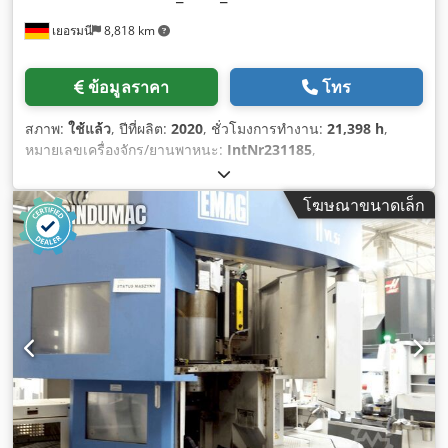
เยอรมนี
8,818 km
ข้อมูลราคา
โทร
สภาพ:
ใช้แล้ว
, ปีที่ผลิต:
2020
, ชั่วโมงการทำงาน:
21,398 h
,
หมายเลขเครื่องจักร/ยานพาหนะ:
IntNr231185
,
โฆษณาขนาดเล็ก