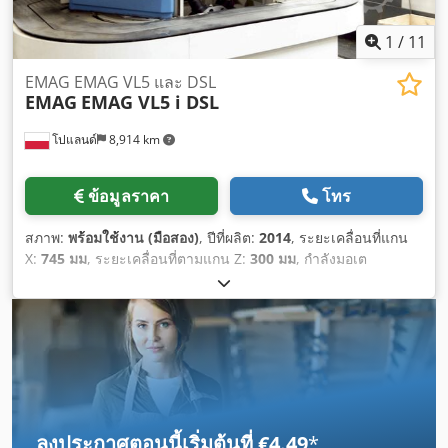
1
/
11
EMAG EMAG VL5 และ DSL
EMAG
EMAG VL5 i DSL
โปแลนด์
8,914 km
ข้อมูลราคา
โทร
สภาพ:
พร้อมใช้งาน (มือสอง)
, ปีที่ผลิต:
2014
, ระยะเคลื่อนที่แกน
X:
745 มม
, ระยะเคลื่อนที่ตามแกน Z:
300 มม
, กำลังมอเต
อร์สปินเดิล:
18,000 วัตต์
, ความเร็วแกนหมุน (สูงสุด):
4,500 รอบ/
นาที
, ความสูงรวม:
3,200 มม
, เส้นผ่านศูนย์กลางชิ้นงาน (สูงสุด):
220 มม
, น้ำหนักรวม:
7,500 กก.
, ผู้ผลิตคอนโทรลเลอร์:
SIEMENS
,
รุ่นของคอนโทรลเลอร์:
SINUMERIK 840Dsl
, ความสูงชิ้นงาน
(สูงสุด):
175 มม
, ความยาวผลิตภัณฑ์ (สูงสุด):
3,120 มม
, จำนวน
เพลา:
2
,
ลงประกาศตอนนี้เริ่มต้นที่ €4.49
*