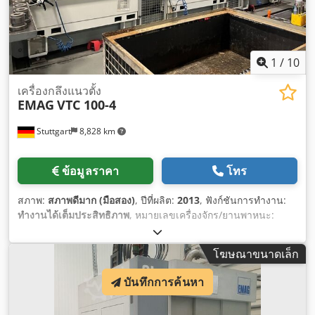
1
/
10
เครื่องกลึงแนวตั้ง
EMAG
VTC 100-4
Stuttgart
8,828 km
ข้อมูลราคา
โทร
สภาพ:
สภาพดีมาก (มือสอง)
, ปีที่ผลิต:
2013
, ฟังก์ชันการทำงาน:
ทำงานได้เต็มประสิทธิภาพ
, หมายเลขเครื่องจักร/ยานพาหนะ:
104440
,
โฆษณาขนาดเล็ก
บันทึกการค้นหา