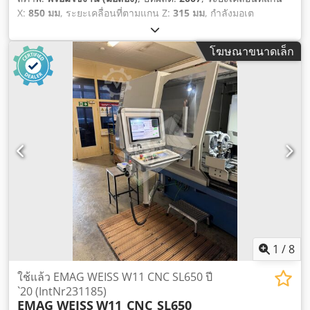
X:
850 มม
, ระยะเคลื่อนที่ตามแกน Z:
315 มม
, กำลังมอเต
อร์สปินเดิล:
58,000 วัตต์
, ความเร็วแกนหมุน (สูงสุด):
4,000 รอบ/
นาที
, ความสูงรวม:
3,000 มม
, ความกว้างทั้งหมด:
4,500 มม
, น้ำ
โฆษณาขนาดเล็ก
หนักรวม:
9,000 กก.
, ความยาวผลิตภัณฑ์ (สูงสุด):
9,500 มม
,
จำนวนเพลา:
2
,
1
/
8
ใช้แล้ว EMAG WEISS W11 CNC SL650 ปี
`20 (IntNr231185)
EMAG WEISS
W11_CNC_SL650