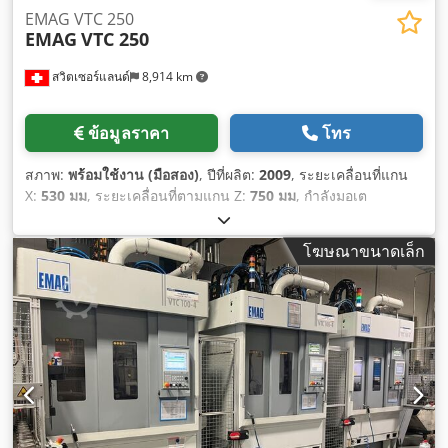
EMAG VTC 250
EMAG
VTC 250
สวิตเซอร์แลนด์
8,914 km
ข้อมูลราคา
โทร
สภาพ:
พร้อมใช้งาน (มือสอง)
, ปีที่ผลิต:
2009
, ระยะเคลื่อนที่แกน
X:
530 มม
, ระยะเคลื่อนที่ตามแกน Z:
750 มม
, กำลังมอเต
อร์สปินเดิล:
38,000 วัตต์
, ความเร็วแกนหมุน (สูงสุด):
5,000 รอบ/
นาที
, จำนวนช่องของแมกกาซีนเครื่องมือ:
22
, จำนวนเพลา:
4
,
โฆษณาขนาดเล็ก