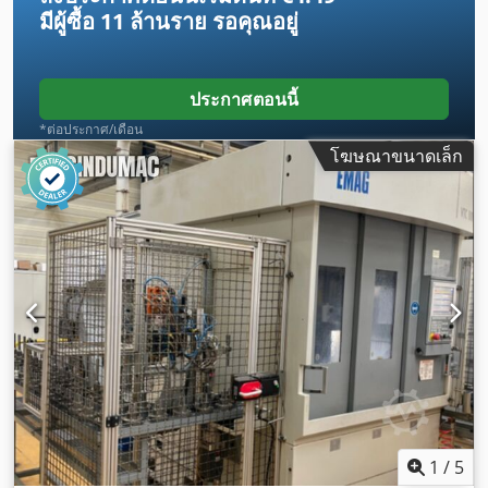
มีผู้ซื้อ
11 ล้านราย
รอคุณอยู่
ประกาศตอนนี้
*ต่อประกาศ/เดือน
โฆษณาขนาดเล็ก
1
/
5