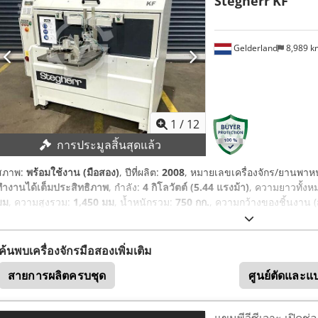
Stegherr
KF
Gelderland
8,989 
1
/
12
การประมูลสิ้นสุดแล้ว
สภาพ:
พร้อมใช้งาน (มือสอง)
, ปีที่ผลิต:
2008
, หมายเลขเครื่องจักร/ยานพา
ทำงานได้เต็มประสิทธิภาพ
, กำลัง:
4 กิโลวัตต์ (5.44 แรงม้า)
, ความยาวทั้งห
มม
, ความสูงรวม:
1,450 มม
, น้ำหนักรวม:
750 กก.
, ความกว้างของชิ้นงาน (ส
ค้นพบเครื่องจักรมือสองเพิ่มเติม
สายการผลิตครบชุด
ศูนย์ตัดและแ
แขนพีวีซีเจาะ เปิดช่