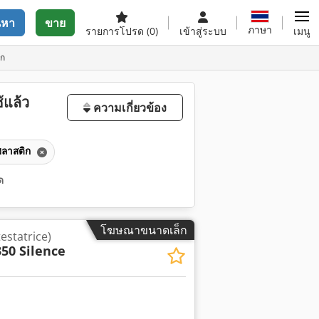
นหา
ขาย
ภาษา
รายการโปรด
(0)
เข้าสู่ระบบ
เมนู
ิก
้แล้ว
ความเกี่ยวข้อง
งพลาสติก
ด
โฆษณาขนาดเล็ก
testatrice)
350 Silence