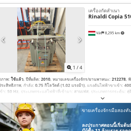
เครื่องกัดสำเนา
Rinaldi
Copia 51
Vát
8,295 km
1
/
4
สภาพ:
ใช้แล้ว
, ปีที่ผลิต:
2010
, หมายเลขเครื่องจักร/ยานพาหนะ:
212278
, 
ประสิทธิภาพ
, กำลัง:
0.75 กิโลวัตต์ (1.02 แรงม้า)
, แรงดันไฟฟ้าขาเข้า:
400
เข้า:
50 Hz
, ประเภทกระแสไฟฟ้าที่เข้ามา:
สามเฟส
, ประเภทการกระตุ้น:
คู่
นาที
, ความเร็วรอบ (ต่ำสุด):
10,000 รอบ/นาที
, น้ำหนักรวม:
125 กก.
, อุปกร
ขายเครื่องจักรมือสองทัน
ลงประกาศตอนนี้เริ่มต้นท
มีผู้ซื้อ
11 ล้านราย
รอคุณ