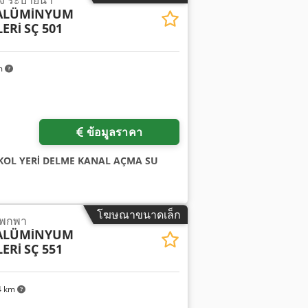
 ALÜMİNYUM
ERİ
SÇ 501
m
ข้อมูลราคา
 KOL YERİ DELME KANAL AÇMA SU
โฆษณาขนาดเล็ก
บพกพา
 ALÜMİNYUM
ERİ
SÇ 551
4 km