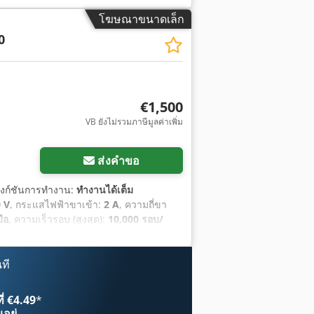
โฆษณาขนาดเล็ก
0
€1,500
VB ยังไม่รวมภาษีมูลค่าเพิ่ม
ส่งคำขอ
ฟังก์ชันการทำงาน:
ทำงานได้เต็ม
 V
, กระแสไฟฟ้าขาเข้า:
2 A
, ความถี่ขา
มือ
, ความเร็วรอบ (สูงสุด):
10,000 รอบ/
ณ์:
เครื่องหมาย CE
,
ที
ี่ €4.49
*
อยู่