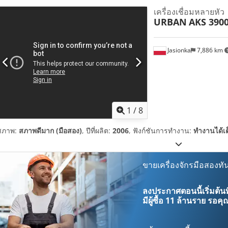
เครื่องเชื่อมหลายหัว
URBAN
AKS 390
Jasionka
7,886 km
1
/
8
สภาพ:
สภาพดีมาก (มือสอง)
, ปีที่ผลิต:
2006
, ฟังก์ชันการทำงาน:
ทำงานได้เ
ขายเครื่องจักรมือสองทัน
ลงประกาศตอนนี้เริ่มต้นท
มีผู้ซื้อ
11 ล้านราย
รอคุณ