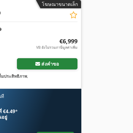
โฆษณาขนาดเล็ก
0
€6,999
VB ยังไม่รวมภาษีมูลค่าเพิ่ม
ส่งคำขอ
ต็มประสิทธิภาพ
,
ที
ี่ €4.49
*
อยู่