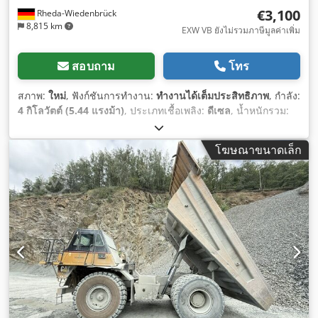
€3,100
Rheda-Wiedenbrück
8,815 km
EXW VB ยังไม่รวมภาษีมูลค่าเพิ่ม
สอบถาม
โทร
สภาพ:
ใหม่
, ฟังก์ชันการทำงาน:
ทำงานได้เต็มประสิทธิภาพ
, กำลัง:
4 กิโลวัตต์ (5.44 แรงม้า)
, ประเภทเชื้อเพลิง:
ดีเซล
, น้ำหนักรวม:
550 กก.
, น้ำหนักบรรทุกสูงสุด:
500 กก.
, สภาพโซ่:
100 เปอร์เซ็นต์
,
ปีที่ผลิต:
2025
, อุปกรณ์:
แทร็ครถสายพานยาง, ไฮดรอลิก
,
โฆษณาขนาดเล็ก