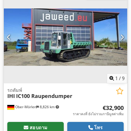
1
/
9
รถดัมพ์
IHI
IC100 Raupendumper
€32,900
Ober-Mörlen
8,826 km
ราคาคงที่ ยังไม่รวมภาษีมูลค่าเพิ่ม
สอบถาม
โทร