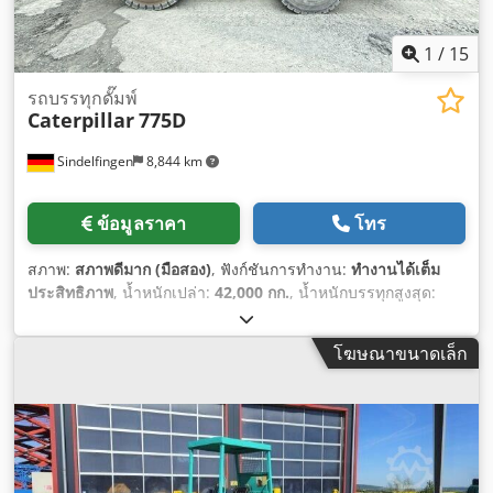
1
/
15
รถบรรทุกดั๊มพ์
Caterpillar
775D
Sindelfingen
8,844 km
ข้อมูลราคา
โทร
สภาพ:
สภาพดีมาก (มือสอง)
, ฟังก์ชันการทำงาน:
ทำงานได้เต็ม
ประสิทธิภาพ
, น้ำหนักเปล่า:
42,000 กก.
, น้ำหนักบรรทุกสูงสุด:
62,700 กก.
, น้ำหนักรวม:
105,000 กก.
, ปีที่ผลิต:
2011
, ชั่วโมงการ
ทำงาน:
20,000 h
,
โฆษณาขนาดเล็ก