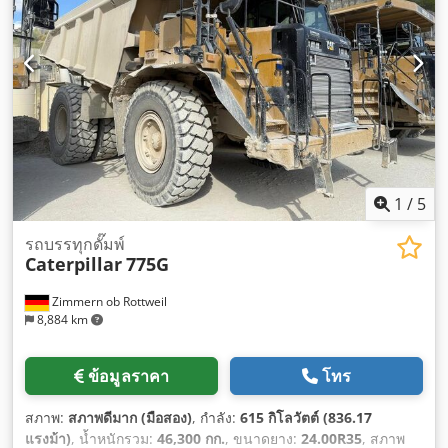
1
/
5
รถบรรทุกดั๊มพ์
Caterpillar
775G
Zimmern ob Rottweil
8,884 km
ข้อมูลราคา
โทร
สภาพ:
สภาพดีมาก (มือสอง)
, กำลัง:
615 กิโลวัตต์ (836.17
แรงม้า)
, น้ำหนักรวม:
46,300 กก.
, ขนาดยาง:
24.00R35
, สภาพ