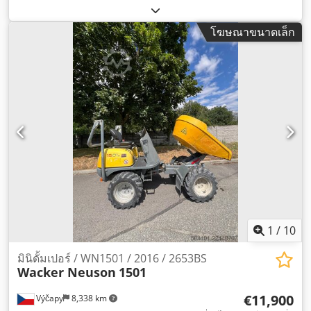
ยาง:
90 เปอร์เซ็นต์
, ปีที่ผลิต:
2020
, ชั่วโมงการทำงาน:
7,819 h
,
อุปกรณ์:
เครื่องปรับอากาศ
,
โฆษณาขนาดเล็ก
1
/
10
มินิดั้มเปอร์ / WN1501 / 2016 / 2653BS
Wacker Neuson
1501
€11,900
Výčapy
8,338 km