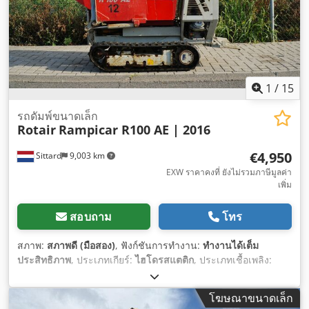
1
/
15
รถดัมพ์ขนาดเล็ก
Rotair
Rampicar R100 AE | 2016
€4,950
Sittard
9,003 km
EXW ราคาคงที่ ยังไม่รวมภาษีมูลค่า
เพิ่ม
สอบถาม
โทร
สภาพ:
สภาพดี (มือสอง)
, ฟังก์ชันการทำงาน:
ทำงานได้เต็ม
ประสิทธิภาพ
, ประเภทเกียร์:
ไฮโดรสแตติก
, ประเภทเชื้อเพลิง:
น้ำมันเบนซิน
, สี:
แดง
, น้ำหนักเปล่า:
450 กก.
, น้ำหนักบรรทุก
สูงสุด:
1,000 กก.
, จำนวนที่นั่ง:
1
, ปริมาตรของบุ้งกี๋:
0.38 ลบ.ม.
, ปี
โฆษณาขนาดเล็ก
ที่ผลิต:
2016
,