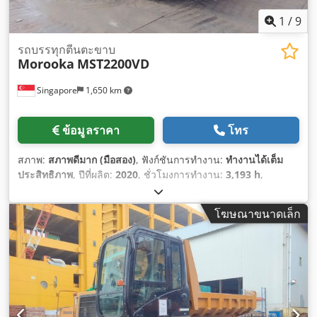
1
/
9
รถบรรทุกตีนตะขาบ
Morooka
MST2200VD
Singapore
1,650 km
ข้อมูลราคา
โทร
สภาพ:
สภาพดีมาก (มือสอง)
, ฟังก์ชันการทำงาน:
ทำงานได้เต็ม
ประสิทธิภาพ
, ปีที่ผลิต:
2020
, ชั่วโมงการทำงาน:
3,193 h
,
หมายเลขเครื่องจักร/ยานพาหนะ:
MST2200VD
,
โฆษณาขนาดเล็ก