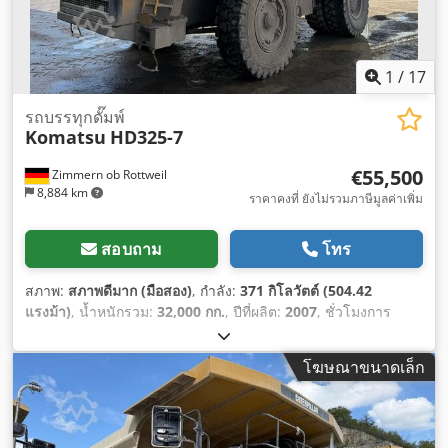
1
/
17
รถบรรทุกดั๊มพ์
Komatsu
HD325-7
€55,500
Zimmern ob Rottweil
8,884 km
ราคาคงที่ ยังไม่รวมภาษีมูลค่าเพิ่ม
สอบถาม
โทร
สภาพ:
สภาพดีมาก (มือสอง)
, กำลัง:
371 กิโลวัตต์ (504.42
แรงม้า)
, น้ำหนักรวม:
32,000 กก.
, ปีที่ผลิต:
2007
, ชั่วโมงการ
ทำงาน:
26,259 h
,
โฆษณาขนาดเล็ก