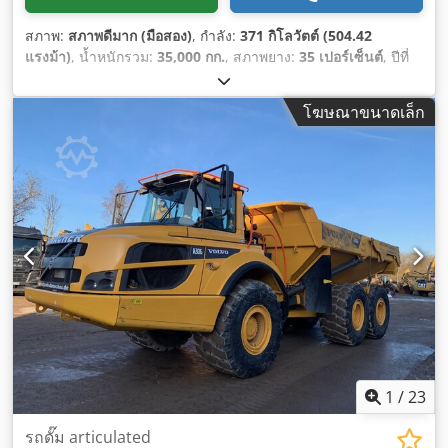
สภาพ:
สภาพดีมาก (มือสอง)
, กำลัง:
371 กิโลวัตต์ (504.42
แรงม้า)
, น้ำหนักรวม:
35,000 กก.
, สภาพยาง:
35 เปอร์เซ็นต์
, ปีที่
ผลิต:
2006
, ชั่วโมงการทำงาน:
27,056 h
,
โฆษณาขนาดเล็ก
1
/
23
รถดั๊ม articulated