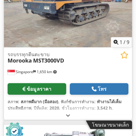
1
/
9
รถบรรทุกตีนตะขาบ
Morooka
MST3000VD
Singapore
1,650 km
ข้อมูลราคา
โทร
สภาพ:
สภาพดีมาก (มือสอง)
, ฟังก์ชันการทำงาน:
ทำงานได้เต็ม
ประสิทธิภาพ
, ปีที่ผลิต:
2020
, ชั่วโมงการทำงาน:
3,542 h
,
หมายเลขเครื่องจักร/ยานพาหนะ:
30233
,
โฆษณาขนาดเล็ก