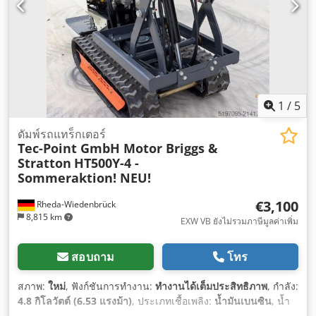
1
/
5
ดัมพ์รถแทร็กเตอร์
Tec-Point GmbH Motor Briggs &
Stratton
HT500Y-4 -
Sommeraktion! NEU!
€3,100
Rheda-Wiedenbrück
8,815 km
EXW VB ยังไม่รวมภาษีมูลค่าเพิ่ม
สอบถาม
โทร
สภาพ:
ใหม่
, ฟังก์ชันการทำงาน:
ทำงานได้เต็มประสิทธิภาพ
, กำลัง:
4.8 กิโลวัตต์ (6.53 แรงม้า)
, ประเภทเชื้อเพลิง:
น้ำมันเบนซิน
, น้ำ
หนักรวม:
550 กก.
, น้ำหนักบรรทุกสูงสุด:
500 กก.
, ความสูงยก: