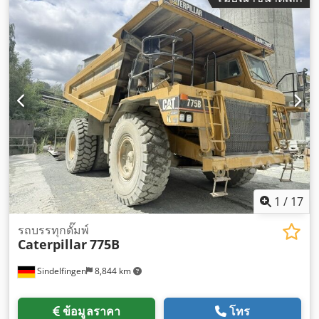
1
/
17
รถบรรทุกดั๊มพ์
Caterpillar
775B
Sindelfingen
8,844 km
ข้อมูลราคา
โทร