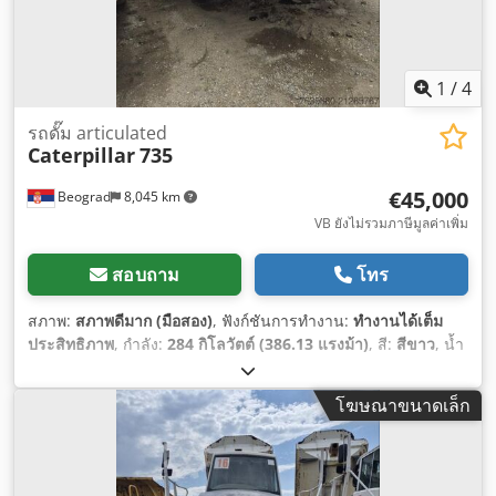
1
/
4
รถดั๊ม articulated
Caterpillar
735
€45,000
Beograd
8,045 km
VB ยังไม่รวมภาษีมูลค่าเพิ่ม
สอบถาม
โทร
สภาพ:
สภาพดีมาก (มือสอง)
, ฟังก์ชันการทำงาน:
ทำงานได้เต็ม
ประสิทธิภาพ
, กำลัง:
284 กิโลวัตต์ (386.13 แรงม้า)
, สี:
สีขาว
, น้ำ
หนักบรรทุกสูงสุด:
40,000 กก.
, ปีที่ผลิต:
2007
, หมายเลข
เครื่องจักร/ยานพาหนะ:
CAT00735VB1N00936
,
โฆษณาขนาดเล็ก