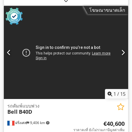
1,020 มม
, สภาพโซ่:
100 เปอร์เซ็นต์
, ปีที่ผลิต:
2025
, อุปกรณ์:
รถ
โฆษณาขนาดเล็ก
ลากเอียง, แทร็ครถสายพานยาง, ไฮดรอลิก
,
1
/
15
รถดัมพ์แบบพ่วง
Bell
B40D
€40,600
ฝรั่งเศส
9,406 km
ราคาคงที่ ยังไม่รวมภาษีมูลค่าเพิ่ม