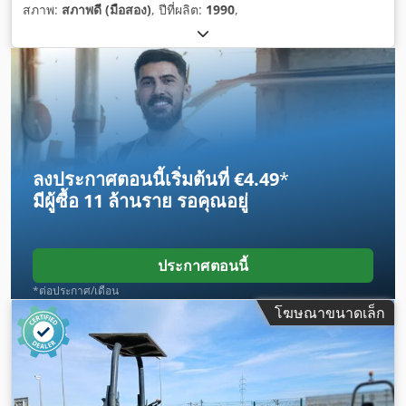
สภาพ:
สภาพดี (มือสอง)
, ปีที่ผลิต:
1990
,
ลงประกาศตอนนี้เริ่มต้นที่ €4.49
*
มีผู้ซื้อ
11 ล้านราย
รอคุณอยู่
ประกาศตอนนี้
*ต่อประกาศ/เดือน
โฆษณาขนาดเล็ก