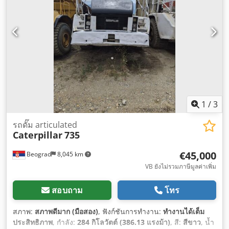
1
/
3
รถดั๊ม articulated
Caterpillar
735
€45,000
Beograd
8,045 km
VB ยังไม่รวมภาษีมูลค่าเพิ่ม
สอบถาม
โทร
สภาพ:
สภาพดีมาก (มือสอง)
, ฟังก์ชันการทำงาน:
ทำงานได้เต็ม
ประสิทธิภาพ
, กำลัง:
284 กิโลวัตต์ (386.13 แรงม้า)
, สี:
สีขาว
, น้ำ