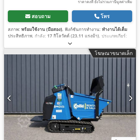
ราคาคงที่ ยังไม่รวมภาษีมูลค่าเพิ่ม
สอบถาม
โทร
สภาพ:
พร้อมใช้งาน (มือสอง)
, ฟังก์ชันการทำงาน:
ทำงานได้เต็ม
ประสิทธิภาพ
, กำลัง:
17 กิโลวัตต์ (23.11 แรงม้า)
, ประเภทเกียร์:
ไฮโดรสแตติก
, ประเภทเชื้อเพลิง:
ดีเซล
, สี:
ต้นฉบับ
, น้ำหนักเปล่า:
1,261 กก.
, น้ำหนักบรรทุกสูงสุด:
1,500 กก.
, ปีที่ผลิต:
2016
,
โฆษณาขนาดเล็ก
ชั่วโมงการทำงาน:
2,653 h
, อุปกรณ์:
ขับเคลื่อนทุกล้อ
,