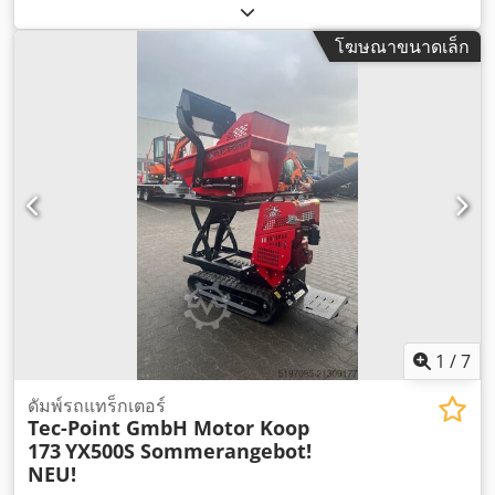
หนักบรรทุกสูงสุด:
40,000 กก.
, ปีที่ผลิต:
2007
, หมายเลข
เครื่องจักร/ยานพาหนะ:
CAT00735JB1N00920
,
โฆษณาขนาดเล็ก
1
/
7
ดัมพ์รถแทร็กเตอร์
Tec-Point GmbH Motor Koop
173
YX500S Sommerangebot!
NEU!