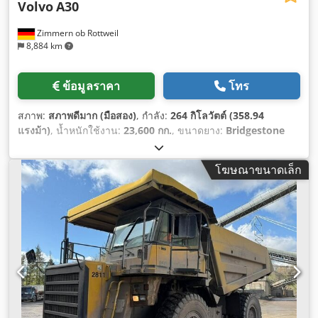
Volvo
A30
Zimmern ob Rottweil
8,884 km
ข้อมูลราคา
โทร
สภาพ:
สภาพดีมาก (มือสอง)
, กำลัง:
264 กิโลวัตต์ (358.94
แรงม้า)
, น้ำหนักใช้งาน:
23,600 กก.
, ขนาดยาง:
Bridgestone
30/65R25
, สภาพยาง:
70 เปอร์เซ็นต์
, ปีที่ผลิต:
2023
, ชั่วโมงการ
ทำงาน:
1,710 h
, อุปกรณ์:
เครื่องปรับอากาศ
,
โฆษณาขนาดเล็ก