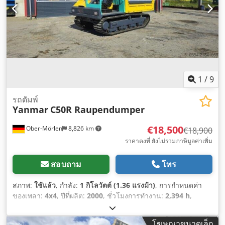
1
/
9
รถดัมพ์
Yanmar
C50R Raupendumper
€18,500
Ober-Mörlen
8,826 km
€18,900
ราคาคงที่ ยังไม่รวมภาษีมูลค่าเพิ่ม
สอบถาม
โทร
สภาพ:
ใช้แล้ว
, กำลัง:
1 กิโลวัตต์ (1.36 แรงม้า)
, การกำหนดค่า
ของเพลา:
4x4
, ปีที่ผลิต:
2000
, ชั่วโมงการทำงาน:
2,394 h
,
อุปกรณ์:
ขับเคลื่อนทุกล้อ
,
โฆษณาขนาดเล็ก