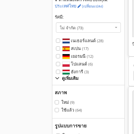
ประเทศไทย
(เปลี่ยนแปลง)
รัศมี:
ไม่ จำกัด
(73)
เนเธอร์แลนด์
(28)
ป
สเปน
(17)
เยอรมนี
(12)
โปแลนด์
(6)
ฮังการี
(3)
undfos
Foseco Impeller
Atlas Copco Qas 100
ดูเพิ่มเติม
สภาพ
ใหม่
(9)
ใช้แล้ว
(64)
รูปแบบการขาย