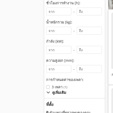
ชั่วโมงการทำงาน [h]:
-
น้ำหนักรวม [kg]:
-
กำลัง [kW]:
-
ความสูงยก [mm]:
-
การกำหนดค่าของเพลา:
3 เพลา
(1)
ดูเพิ่มเติม
ที่ตั้ง
ตำแหน่งที่ตรวจพบของคุณ: