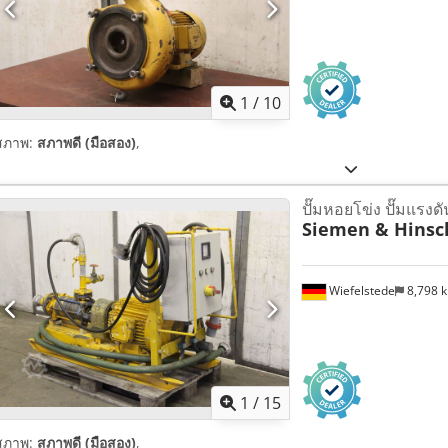
1
/
10
สภาพ:
สภาพดี (มือสอง)
,
ปั๊มหอยโข่ง ปั๊มแรงดั
Siemen & Hinsc
Wiefelstede
8,798 
1
/
15
สภาพ:
สภาพดี (มือสอง)
,