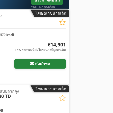
ประกาศตอนนี้
*ต่อประกาศ/เดือน
โฆษณาขนาดเล็ก
o
,579 km
€14,901
EXW ราคาคงที่ ยังไม่รวมภาษีมูลค่าเพิ่ม
ส่งคำขอ
โฆษณาขนาดเล็ก
๊มแบบลากจูง
30 TD
m