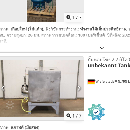
1
/
7
สภาพ:
เกือบใหม่ (ใช้แล้ว)
, ฟังก์ชันการทำงาน:
ทำงานได้เต็มประสิทธิภาพ
, 
กก.
, ความสูงยก:
26 มม
, สภาพการขับเคลื่อน:
100 เปอร์เซ็นต์
, ปีที่ผลิต:
202
นาที
,
ปั๊มหอยโข่ง 2.2 กิโล
unbekannt
Tank
Wiefelstede
8,798 
1
/
7
สภาพ:
สภาพดี (มือสอง)
,