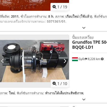
1
/
19
ีที่ผลิต:
2011
, ชั่วโมงการทำงาน:
8 h
, สภาพ:
เกือบใหม่ (ใช้แล้ว)
, ฟังก์ชั
หมายเลขเครื่องจักร/ยานพาหนะ:
S071361/01
,
ปั้มแรงเหวี่ยง
Grundfos
TPE 50
BQQE-LD1
Győr
8,226 km
1
/
10
สภาพ:
ใหม่
, ฟังก์ชันการทำงาน:
ทำงานได้เต็มประสิทธิภาพ
,