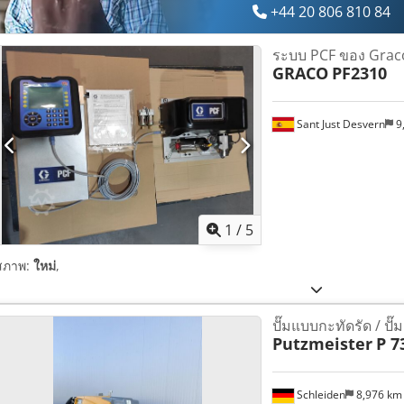
+44 20 806 810 84
ระบบ PCF ของ Grac
GRACO
PF2310
Sant Just Desvern
9
1
/
5
สภาพ:
ใหม่
,
ปั๊มแบบกะทัดรัด / ปั
Putzmeister
P 7
Schleiden
8,976 k