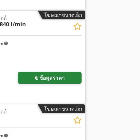
โฆษณาขนาดเล็ก
ัตต์
840 l/min
km
ข้อมูลราคา
โฆษณาขนาดเล็ก
ัตต์
km