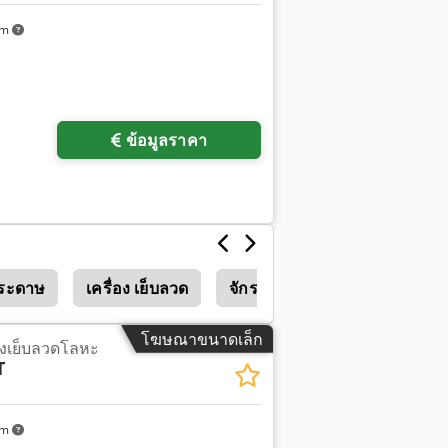
km
ข้อมูลราคา
กระดาษ
เครื่อง เย็บลวด
จักรเย็บผ้า Eagle 30 1
โฆษณาขนาดเล็ก
ื่องเย็บลวดโลหะ
T
km