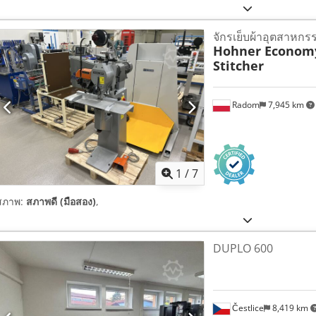
จักรเย็บผ้าอุตสาหกร
Hohner Economy
Stitcher
Radom
7,945 km
1
/
7
สภาพ:
สภาพดี (มือสอง)
,
DUPLO 600
Čestlice
8,419 km