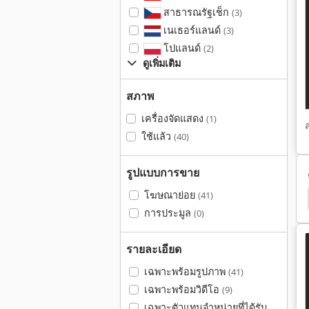
สาธารณรัฐเช็ก
(3)
เนเธอร์แลนด์
(3)
โปแลนด์
(2)
ดูเพิ่มเติม
สภาพ
เครื่องจัดแสดง
(1)
ใช้แล้ว
(40)
รูปแบบการขาย
โฆษณาย่อย
(41)
agel Rinak
Hohner Exact
Ernst
Brokk 40
การประมูล
(0)
รายละเอียด
เฉพาะพร้อมรูปภาพ
(41)
เฉพาะพร้อมวิดีโอ
(9)
เฉพาะตัวแทนจำหน่ายที่ได้รับ