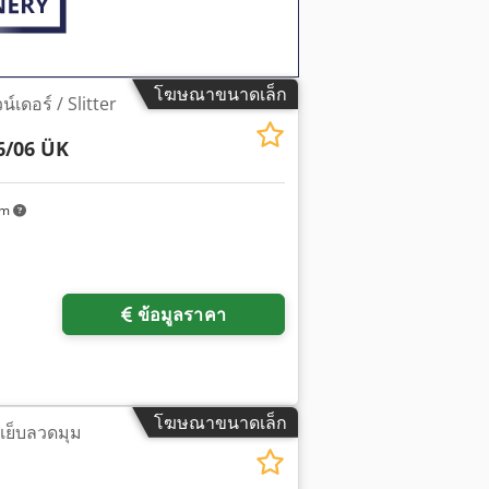
โฆษณาขนาดเล็ก
น์เดอร์ / Slitter
6/06 ÜK
km
ข้อมูลราคา
โฆษณาขนาดเล็ก
องเย็บลวดมุม