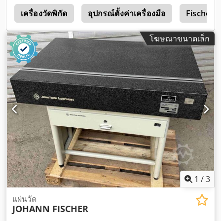
s
เครื่องวัดพิกัด
อุปกรณ์ตั้งค่าเครื่องมือ
Fischer
โฆษณาขนาดเล็ก
1
/
3
แผ่นวัด
JOHANN FISCHER