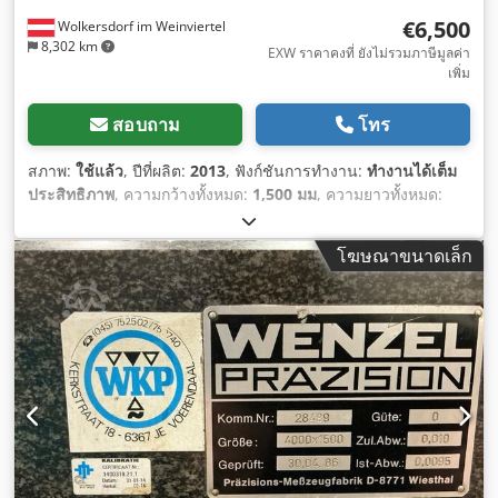
€6,500
Wolkersdorf im Weinviertel
8,302 km
EXW ราคาคงที่ ยังไม่รวมภาษีมูลค่า
เพิ่ม
สอบถาม
โทร
สภาพ:
ใช้แล้ว
, ปีที่ผลิต:
2013
, ฟังก์ชันการทำงาน:
ทำงานได้เต็ม
ประสิทธิภาพ
, ความกว้างทั้งหมด:
1,500 มม
, ความยาวทั้งหมด:
2,500 มม
, น้ำหนักรวม:
4,000 กก.
, ความสูงของแผ่น:
300 มม
,
โฆษณาขนาดเล็ก