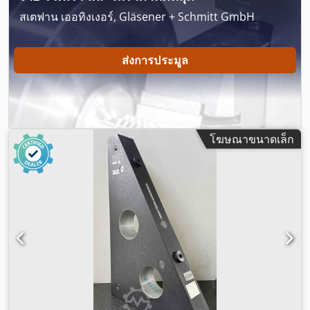
สเตฟาน เออทิงเงอร์, Gläsener + Schmitt GmbH
ส่งการประมูล
โฆษณาขนาดเล็ก