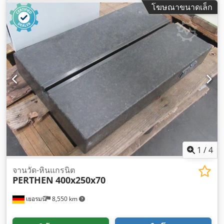
โฆษณาขนาดเล็ก
1
/
4
จานวัด-หินแกรนิต
PERTHEN
400x250x70
เยอรมนี
8,550 km