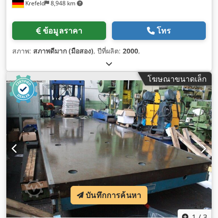
Krefeld
8,948 km
ข้อมูลราคา
โทร
สภาพ:
สภาพดีมาก (มือสอง)
, ปีที่ผลิต:
2000
,
โฆษณาขนาดเล็ก
บันทึกการค้นหา
1
/
3