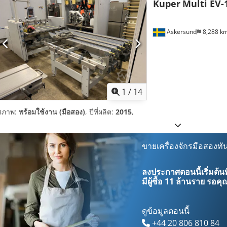
Kuper
Multi EV-
Askersund
8,288 k
1
/
14
สภาพ:
พร้อมใช้งาน (มือสอง)
, ปีที่ผลิต:
2015
,
ขายเครื่องจักรมือสองทัน
ลงประกาศตอนนี้เริ่มต้นท
มีผู้ซื้อ
11 ล้านราย
รอคุณ
ดูข้อมูลตอนนี้
+44 20 806 810 84