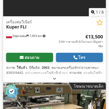
1
/
8
เครื่องต่อวีเนียร์
Kuper
FLI
€13,500
Dąbrówka
7,993 km
EXW ราคาคงที่ ยังไม่รวมภาษีมูลค่า
เพิ่ม
สอบถาม
โทร
สภาพ:
ใช้แล้ว
, ปีที่ผลิต:
2003
, หมายเลขเครื่องจักร/ยานพาหนะ:
4303/0442
, ประเภทกระแสไฟฟ้าที่เข้ามา:
สามเฟส
, แรงดันไฟฟ้า
ขาเข้า:
400 V
, น้ำหนักเปล่า:
2,000 กก.
, อุปกรณ์:
เครื่องหมาย CE
,
โฆษณาขนาดเล็ก