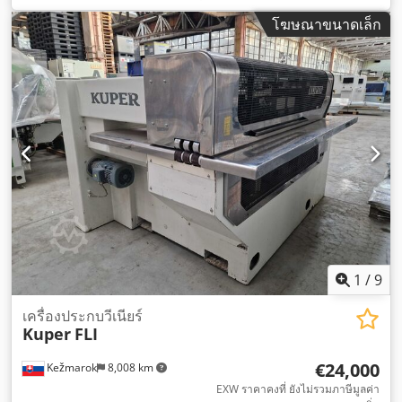
โฆษณาขนาดเล็ก
1
/
9
เครื่องประกบวีเนียร์
Kuper
FLI
€24,000
Kežmarok
8,008 km
EXW ราคาคงที่ ยังไม่รวมภาษีมูลค่า