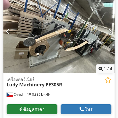
1
/
4
เครื่องต่อวีเนียร์
Ludy Machinery
PE305R
Chrudim 1
8,335 km
ข้อมูลราคา
โทร