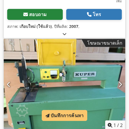
เพิ่ม
สอบถาม
โทร
สภาพ:
เกือบใหม่ (ใช้แล้ว)
, ปีที่ผลิต:
2007
,
โฆษณาขนาดเล็ก
บันทึกการค้นหา
1
/
2