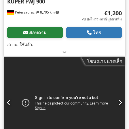
KUPER
FWJ 900
€1,200
Petersaurach
8,705 km
VB ยังไม่รวมภาษีมูลค่าเพิ่ม
สอบถาม
โทร
สภาพ:
ใช้แล้ว
,
โฆษณาขนาดเล็ก