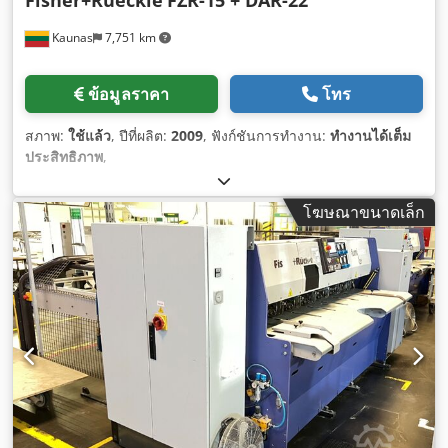
Fisher+Rueckle
FZR-15 + DAR-22
Kaunas
7,751 km
ข้อมูลราคา
โทร
สภาพ:
ใช้แล้ว
, ปีที่ผลิต:
2009
, ฟังก์ชันการทำงาน:
ทำงานได้เต็ม
ประสิทธิภาพ
,
โฆษณาขนาดเล็ก