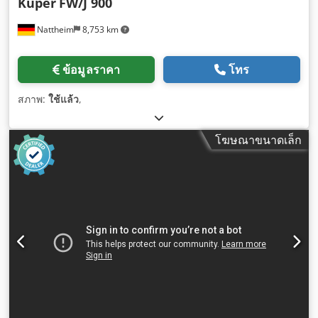
Kuper
FW/J 900
Nattheim
8,753 km
ข้อมูลราคา
โทร
สภาพ:
ใช้แล้ว
,
โฆษณาขนาดเล็ก