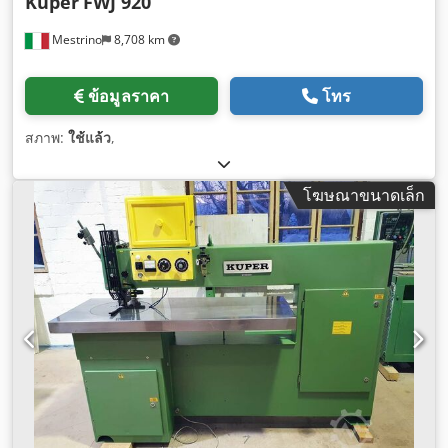
Kuper
FWJ 920
Mestrino
8,708 km
ข้อมูลราคา
โทร
สภาพ:
ใช้แล้ว
,
โฆษณาขนาดเล็ก