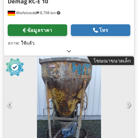
Demag
RC-E 10
Wiefelstede
8,798 km
ข้อมูลราคา
โทร
สภาพ:
ใช้แล้ว
,
โฆษณาขนาดเล็ก