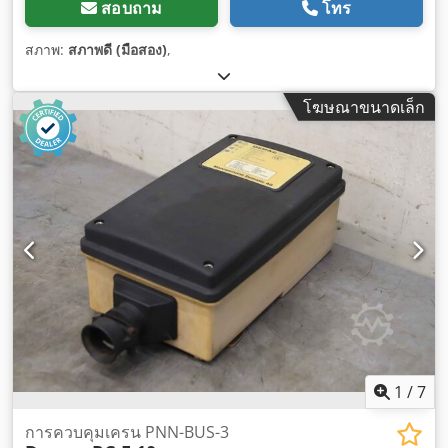
สอบถาม
โทร
สภาพ:
สภาพดี (มือสอง)
,
โฆษณาขนาดเล็ก
1
/
7
การควบคุมเครน PNN-BUS-3