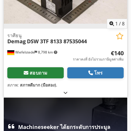
1
/
8
ราศีธนู
Demag
DSW 3TF 8133 87535044
€140
Wiefelstede
8,798 km
ราคาคงที่ ยังไม่รวมภาษีมูลค่าเพิ่ม
สอบถาม
โทร
สภาพ:
สภาพดีมาก (มือสอง)
,
Machineseeker ได้ยกระดับการประมูล