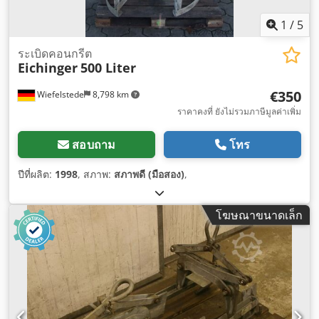
1
/
5
ระเบิดคอนกรีต
Eichinger
500 Liter
€350
Wiefelstede
8,798 km
ราคาคงที่ ยังไม่รวมภาษีมูลค่าเพิ่ม
สอบถาม
โทร
ปีที่ผลิต:
1998
, สภาพ:
สภาพดี (มือสอง)
,
โฆษณาขนาดเล็ก