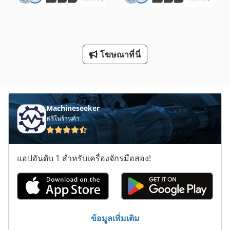
คน
ประเภท
โฆษณาที่นี่
ภาชนะขนส่ง
รถเกี่ยว
รถเครน
Machineseeker
ฟรีในร้านค้า
แอปอันดับ 1 สำหรับเครื่องจักรมือสอง!
ข้อมูลเพิ่มเติม