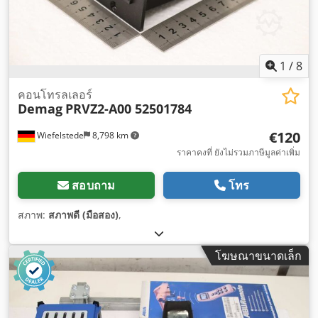
1
/
8
คอนโทรลเลอร์
Demag
PRVZ2-A00 52501784
€120
Wiefelstede
8,798 km
ราคาคงที่ ยังไม่รวมภาษีมูลค่าเพิ่ม
สอบถาม
โทร
สภาพ:
สภาพดี (มือสอง)
,
โฆษณาขนาดเล็ก