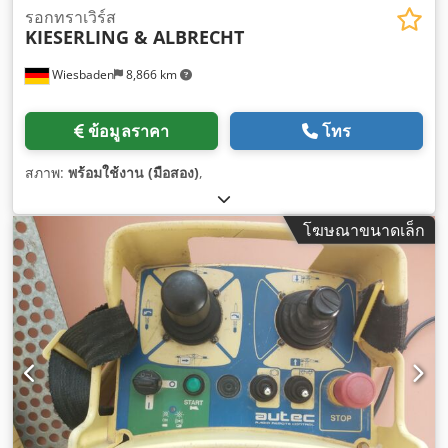
รอกทราเวิร์ส
KIESERLING & ALBRECHT
Wiesbaden
8,866 km
ข้อมูลราคา
โทร
สภาพ:
พร้อมใช้งาน (มือสอง)
,
โฆษณาขนาดเล็ก