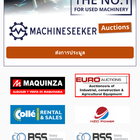
Egv 12
Ejc 10
Emu 200
Frm D Midi
ส่งการประมูล
Gx 11 Ff
Lcf 1
Lm Guide
Mvh 5 1 4 B
O K
Om 646
กิ โย ติ น