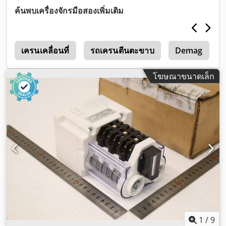
ค้นพบเครื่องจักรมือสองเพิ่มเติม
์
เครนเคลื่อนที่
รถเครนตีนตะขาบ
Demag
โฆษณาขนาดเล็ก
1
/
9