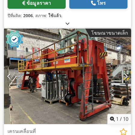
ข้อมูลราคา
โทร
ปีที่ผลิต:
2006
, สภาพ:
ใช้แล้ว
,
โฆษณาขนาดเล็ก
1
/
10
เครนเคลื่อนที่