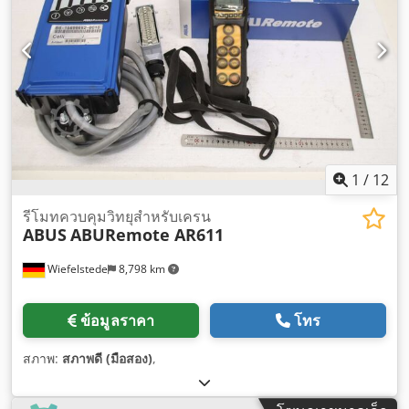
1
/
12
รีโมทควบคุมวิทยุสำหรับเครน
ABUS
ABURemote AR611
Wiefelstede
8,798 km
ข้อมูลราคา
โทร
สภาพ:
สภาพดี (มือสอง)
,