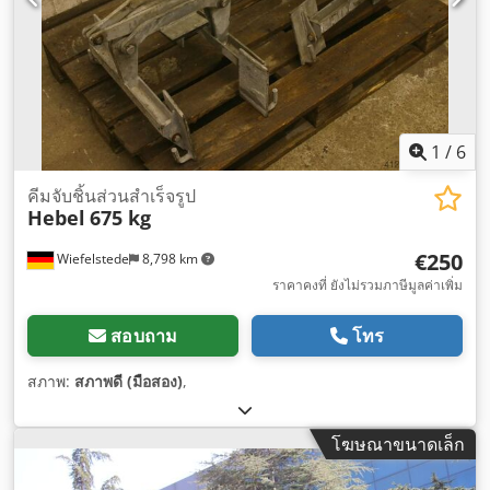
1
/
6
คีมจับชิ้นส่วนสำเร็จรูป
Hebel
675 kg
€250
Wiefelstede
8,798 km
ราคาคงที่ ยังไม่รวมภาษีมูลค่าเพิ่ม
สอบถาม
โทร
สภาพ:
สภาพดี (มือสอง)
,
โฆษณาขนาดเล็ก