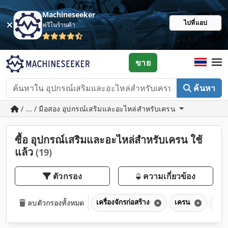
Machineseeker
ไปที่แอป
ฟรีในร้านค้า
ขาย
ค้นหา
/ ... / มือสอง อุปกรณ์เสริมและอะไหล่สำหรับเครน
ซื้อ อุปกรณ์เสริมและอะไหล่สำหรับเครน ใช้
แล้ว
(19)
ตัวกรอง
ความเกี่ยวข้อง
เครื่องจักรก่อสร้าง
เครน
อุป
ลบตัวกรองทั้งหมด