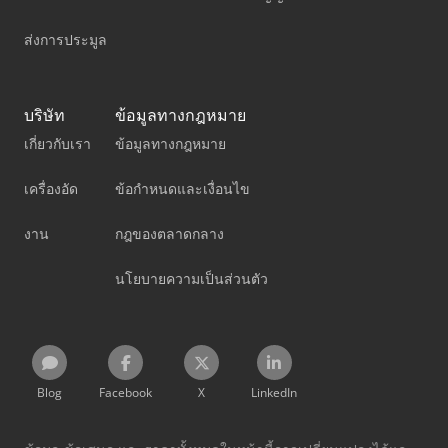
ส่งการประมูล
บริษัท
ข้อมูลทางกฎหมาย
เกี่ยวกับเรา
ข้อมูลทางกฎหมาย
เครื่องอัด
ข้อกำหนดและเงื่อนไข
งาน
กฎของตลาดกลาง
นโยบายความเป็นส่วนตัว
Blog
Facebook
X
LinkedIn