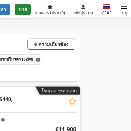
นหา
ขาย
ภาษา
รายการโปรด
(0)
เข้าสู่ระบบ
เมนู
ความเกี่ยวข้อง
วลากปริมาตร (SZM)
โฆษณาขนาดเล็ก
S440,
m
€11,900