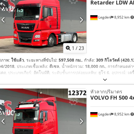
Retarder LDW A
Legden
8,952 km
1
/
23
สภาพ:
ใช้แล้ว
, ระยะทางที่ขับไป:
597,508 กม.
, กำลัง:
309 กิโลวัตต์ (420.1
04/2018
, ประเภทเชื้อเพลิง:
ดีเซล
, น้ำหนักรวม:
18,000 กก.
, การกำหนดค่
แดง
, ประเภทเกียร์:
อัตโนมัติ
, ระดับชั้นการปล่อยมลพิษ:
ยูโร 6
, อุปกรณ์:
เคร
อากาศ, เอบีเอส, แผ่นกรองเขม่า, โปรแกรมควบคุมเสถียรภาพอิเล็กทรอนิกส์ 
หัวลากปริมาตร
VOLVO
FH 500 4
Legden
8,952 km