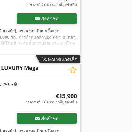
ราคาคงที่ ยังไม่รวมภาษีมูลค่าเพิ่ม
ส่งคำขอ
5 แรงม้า)
, การลงทะเบียนครั้งแรก:
8,000 กก.
, การกำหนดค่าของเพลา:
2 เพลา
,
:
อัตโนมัติ
, ระดับชั้นการปล่อยมลพิษ:
ยูโร 6
,
หลัง:
295/60/22,5
, จำนวนที่นั่ง:
2
,
ามเร็วอัตโนมัติ, ระบบล็อกกลาง, ล็อก
โฆษณาขนาดเล็ก
กาศ, เบรกอากาศอัด, เอบีเอส
,
0 LUXURY Mega
,126 km
€15,900
ราคาคงที่ ยังไม่รวมภาษีมูลค่าเพิ่ม
ส่งคำขอ
4 แรงม้า)
, การลงทะเบียนครั้งแรก: