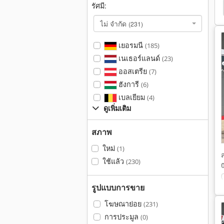
รัศมี:
ord 4500
Ford 3910
Ford 2110
Ford 1910
ไม่ จำกัด
(231)
เยอรมนี
(185)
เนเธอร์แลนด์
(23)
ออสเตรีย
(7)
ฮังการี
(6)
เบลเยียม
(4)
ดูเพิ่มเติม
สภาพ
ใหม่
(1)
ใช้แล้ว
(230)
รูปแบบการขาย
โฆษณาย่อย
(231)
การประมูล
(0)