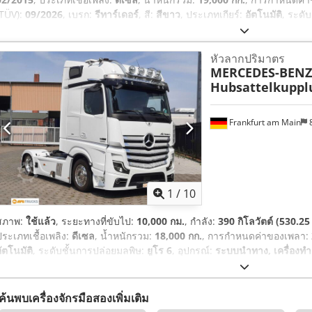
(TÜV):
09/2026
, เบรก:
รีทาร์เดอร์
, สี:
สีขาว
, ประเภทเกียร์:
อัตโนมัติ
, ระดั
อุปกรณ์:
เครื่องทำความร้อนขณะจอดรถ, เครื่องปรับอากาศ, เอบีเอส, แผ่น
อิเล็กทรอนิกส์ (ESP)
,
หัวลากปริมาตร
MERCEDES-BENZ
Hubsattelkuppl
Frankfurt am Main
8
1
/
10
สภาพ:
ใช้แล้ว
, ระยะทางที่ขับไป:
10,000 กม.
, กำลัง:
390 กิโลวัตต์ (530.25
ประเภทเชื้อเพลิง:
ดีเซล
, น้ำหนักรวม:
18,000 กก.
, การกำหนดค่าของเพลา:
ัตโนมัติ
, ระดับชั้นการปล่อยมลพิษ:
ยูโร 6
, อุปกรณ์:
ระบบนำทาง, เครื่องท
เอบีเอส
,
ค้นพบเครื่องจักรมือสองเพิ่มเติม