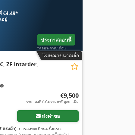
ี่ €4.49
*
อยู่
ประกาศตอนนี้
*ต่อประกาศ/เดือน
โฆษณาขนาดเล็ก
C, ZF Intarder,
€9,500
ราคาคงที่ ยังไม่รวมภาษีมูลค่าเพิ่ม
ส่งคำขอ
7 แรงม้า)
, การลงทะเบียนครั้งแรก:
าของเพลา:
2 เพลา
, ตรวจสอบครั้งถัดไป