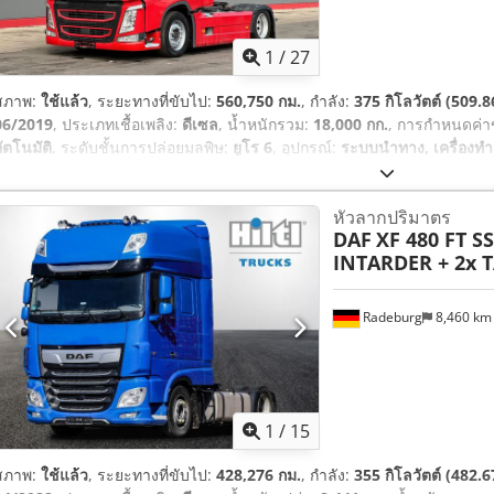
1
/
27
สภาพ:
ใช้แล้ว
, ระยะทางที่ขับไป:
560,750 กม.
, กำลัง:
375 กิโลวัตต์ (509.8
06/2019
, ประเภทเชื้อเพลิง:
ดีเซล
, น้ำหนักรวม:
18,000 กก.
, การกำหนดค่
ัตโนมัติ
, ระดับชั้นการปล่อยมลพิษ:
ยูโร 6
, อุปกรณ์:
ระบบนำทาง, เครื่องท
เอบีเอส, โปรแกรมควบคุมเสถียรภาพอิเล็กทรอนิกส์ (ESP)
,
หัวลากปริมาตร
DAF
XF 480 FT S
INTARDER + 2x 
Radeburg
8,460 k
1
/
15
สภาพ:
ใช้แล้ว
, ระยะทางที่ขับไป:
428,276 กม.
, กำลัง:
355 กิโลวัตต์ (482.6