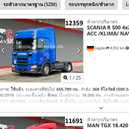
รถหัวลากมาตรฐาน (SZM)
รถบรรทุกหนัก/หัวลาก
L
หัวลากปริมาตร
SCANIA
R 500 4x
ACC /KLIMA/ NA
Legden
8,952 km
1
/
25
สภาพ:
ใช้แล้ว
, ระยะทางที่ขับไป:
655,789 กม.
, กำลัง:
368 กิโลวัตต์ (500.3
06/2019
, ประเภทเชื้อเพลิง:
ดีเซล
, น้ำหนักรวม:
18,000 กก.
, การกำหนดค่
(TÜV):
06/2026
, เบรก:
รีทาร์เดอร์
, สี:
น้ำเงิน
, ประเภทเกียร์:
อัตโนมัติ
, ระด
อุปกรณ์:
ระบบนำทาง, เครื่องทำความร้อนขณะจอดรถ, เครื่องปรับอากาศ, เ
เสถียรภาพอิเล็กทรอนิกส์ (ESP)
,
หัวลากปริมาตร
MAN
TGX 18.420