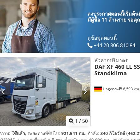
ลงประกาศตอนนี้เริ่มต้นท
มีผู้ซื้อ
11 ล้านราย
รอคุณ
ดูข้อมูลตอนนี้
+44 20 806 810 84
หัวลากปริมาตร
DAF
XF 460 LL SS
Standklima
Hagenow
8,593 km
1
/
50
สภาพ:
ใช้แล้ว
, ระยะทางที่ขับไป:
921,541 กม.
, กำลัง:
340 กิโลวัตต์ (462.2
02/2015
, ประเภทเชื้อเพลิง:
ดีเซล
, น้ำหนักรวม:
19,000 กก.
, การกำหนดค่