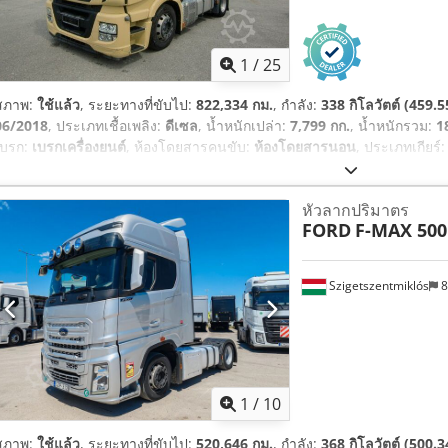
1
/
25
สภาพ:
ใช้แล้ว
, ระยะทางที่ขับไป:
822,334 กม.
, กำลัง:
338 กิโลวัตต์ (459.5
06/2018
, ประเภทเชื้อเพลิง:
ดีเซล
, น้ำหนักเปล่า:
7,799 กก.
, น้ำหนักรวม:
1
เบรก:
เบรกเครื่องยนต์
, ห้องโดยสารคนขับ:
ห้องโดยสารนอน
, ประเภทเกียร์
ช่วงล่าง:
อากาศ
, จำนวนเตียง:
2
, ขนาดยางหน้า:
315/60/R22,5
, ขนาดยาง
อุปกรณ์:
การจดทะเบียนรถบรรทุก, คอมพิวเตอร์บนยานพาหนะ, ระบบควบคุมคว
หัวลากปริมาตร
ดิฟเฟอเรนเชียล, สปอยเลอร์, เครื่องทำความร้อนขณะจอดรถ, เครื่องปรับอา
FORD
F-MAX 50
Szigetszentmiklós
8
1
/
10
สภาพ:
ใช้แล้ว
, ระยะทางที่ขับไป:
520,646 กม.
, กำลัง:
368 กิโลวัตต์ (500.3