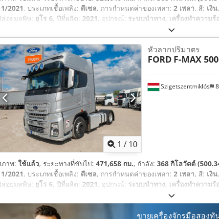
11/2021
, ประเภทเชื้อเพลิง:
ดีเซล
, การกำหนดค่าของเพลา:
2 เพลา
, สี:
เงิน
ปล่อยมลพิษ:
ยูโร 6
, ปีที่ผลิต:
2021
, อุปกรณ์:
ระบบนำทาง, เครื่องทำความร้อ
หัวลากปริมาตร
FORD
F-MAX 50
Szigetszentmiklós
8
1
/
10
สภาพ:
ใช้แล้ว
, ระยะทางที่ขับไป:
471,658 กม.
, กำลัง:
368 กิโลวัตต์ (500.3
11/2021
, ประเภทเชื้อเพลิง:
ดีเซล
, การกำหนดค่าของเพลา:
2 เพลา
, สี:
เงิน
ปล่อยมลพิษ:
ยูโร 6
, ปีที่ผลิต:
2021
, อุปกรณ์:
ระบบนำทาง, เครื่องทำความร้อ
ขายเครื่องจักรมือสองทัน