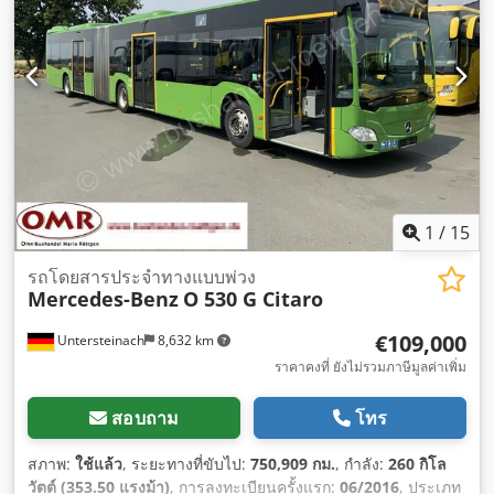
1
/
15
รถโดยสารประจำทางแบบพ่วง
Mercedes-Benz
O 530 G Citaro
€109,000
Untersteinach
8,632 km
ราคาคงที่ ยังไม่รวมภาษีมูลค่าเพิ่ม
สอบถาม
โทร
สภาพ:
ใช้แล้ว
, ระยะทางที่ขับไป:
750,909 กม.
, กำลัง:
260 กิโล
วัตต์ (353.50 แรงม้า)
, การลงทะเบียนครั้งแรก:
06/2016
, ประเภท