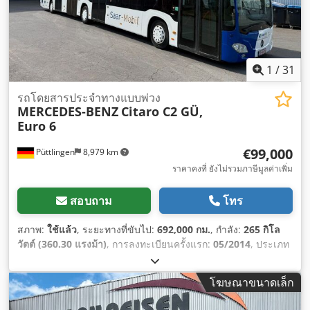
1
/
31
รถโดยสารประจำทางแบบพ่วง
MERCEDES-BENZ
Citaro C2 GÜ,
Euro 6
€99,000
Püttlingen
8,979 km
ราคาคงที่ ยังไม่รวมภาษีมูลค่าเพิ่ม
สอบถาม
โทร
สภาพ:
ใช้แล้ว
, ระยะทางที่ขับไป:
692,000 กม.
, กำลัง:
265 กิโล
วัตต์ (360.30 แรงม้า)
, การลงทะเบียนครั้งแรก:
05/2014
, ประเภท
เชื้อเพลิง:
ดีเซล
, จำนวนที่นั่ง:
53
, ประเภทเกียร์:
อัตโนมัติ
, ระดับ
ชั้นการปล่อยมลพิษ:
ยูโร 6
, สี:
สีขาว
, เบรก:
รีทาร์เดอร์
, อุปกรณ์:
โฆษณาขนาดเล็ก
เครื่องทำความร้อนขณะจอดรถ, เครื่องปรับอากาศ, เอบีเอส
,