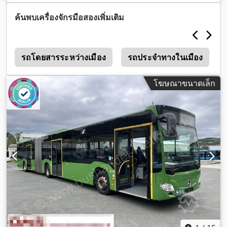
มลพิษ:
ยูโร 6
, สี:
เขียว
, เบรก:
รีทาร์เดอร์
, ความยาวทั้งหมด:
18,130 มม
, ความกว้างทั้งหมด:
3,350 มม
, ความสูงรวม:
2,550
ค้นพบเครื่องจักรมือสองเพิ่มเติม
มม
, ปีที่ผลิต:
2016
, อุปกรณ์:
พวงมาลัยเพาเวอร์, ระบบควบคุม
ความเร็วอัตโนมัติ, ระบบควบคุมแรงฉุด, เครื่องปรับอากาศ, เอบี
เอส
,
รถโดยสารระหว่างเมือง
รถประจำทางในเมือง
โฆษณาขนาดเล็ก