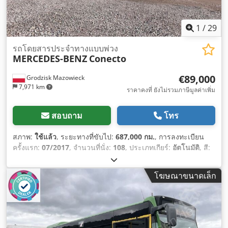
1
/
29
รถโดยสารประจำทางแบบพ่วง
MERCEDES-BENZ
Conecto
€89,000
Grodzisk Mazowieck
7,971 km
ราคาคงที่ ยังไม่รวมภาษีมูลค่าเพิ่ม
สอบถาม
โทร
สภาพ:
ใช้แล้ว
, ระยะทางที่ขับไป:
687,000 กม.
, การลงทะเบียน
ครั้งแรก:
07/2017
, จำนวนที่นั่ง:
108
, ประเภทเกียร์:
อัตโนมัติ
, สี:
สีขาว
,
โฆษณาขนาดเล็ก