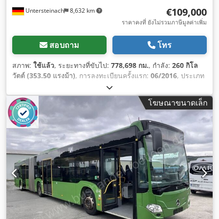
€109,000
Untersteinach
8,632 km
ราคาคงที่ ยังไม่รวมภาษีมูลค่าเพิ่ม
สอบถาม
โทร
สภาพ:
ใช้แล้ว
, ระยะทางที่ขับไป:
778,698 กม.
, กำลัง:
260 กิโล
วัตต์ (353.50 แรงม้า)
, การลงทะเบียนครั้งแรก:
06/2016
, ประเภท
เชื้อเพลิง:
ดีเซล
, ประเภทเกียร์:
อัตโนมัติ
, ระดับชั้นการปล่อย
มลพิษ:
ยูโร 6
, สี:
เขียว
, เบรก:
รีทาร์เดอร์
, ความยาวทั้งหมด:
โฆษณาขนาดเล็ก
18,130 มม
, ความกว้างทั้งหมด:
3,350 มม
, ความสูงรวม:
2,550
มม
, ปีที่ผลิต:
2016
, อุปกรณ์:
พวงมาลัยเพาเวอร์, ระบบควบคุม
ความเร็วอัตโนมัติ, ระบบควบคุมแรงฉุด, เครื่องปรับอากาศ, เอบี
เอส
,