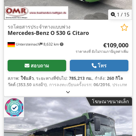
1
/
15
รถโดยสารประจำทางแบบพ่วง
Mercedes-Benz
O 530 G Citaro
€109,000
Untersteinach
8,632 km
ราคาคงที่ ยังไม่รวมภาษีมูลค่าเพิ่ม
สอบถาม
โทร
สภาพ:
ใช้แล้ว
, ระยะทางที่ขับไป:
785,213 กม.
, กำลัง:
260 กิโล
วัตต์ (353.50 แรงม้า)
, การลงทะเบียนครั้งแรก:
06/2016
, ประเภท
เชื้อเพลิง:
ดีเซล
, จำนวนที่นั่ง:
54
, ประเภทเกียร์:
อัตโนมัติ
, ระดับ
ชั้นการปล่อยมลพิษ:
ยูโร 6
, สี:
เขียว
, เบรก:
รีทาร์เดอร์
, ความยาว
โฆษณาขนาดเล็ก
ทั้งหมด:
18,130 มม
, ความกว้างทั้งหมด:
3,350 มม
, ความสูงรวม:
2,550 มม
, ปีที่ผลิต:
2016
, อุปกรณ์:
พวงมาลัยเพาเวอร์, ระบบ
ควบคุมความเร็วอัตโนมัติ, ระบบควบคุมแรงฉุด, เครื่องปรับอากาศ,
เอบีเอส
,