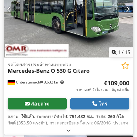
1
/
15
รถโดยสารประจำทางแบบพ่วง
Mercedes-Benz
O 530 G Citaro
€109,000
Untersteinach
8,632 km
ราคาคงที่ ยังไม่รวมภาษีมูลค่าเพิ่ม
สอบถาม
โทร
สภาพ:
ใช้แล้ว
, ระยะทางที่ขับไป:
751,482 กม.
, กำลัง:
260 กิโล
วัตต์ (353.50 แรงม้า)
, การลงทะเบียนครั้งแรก:
06/2016
, ประเภท
เชื้อเพลิง:
ดีเซล
, จำนวนที่นั่ง:
54
, ประเภทเกียร์:
อัตโนมัติ
, ระดับ
ชั้นการปล่อยมลพิษ:
ยูโร 6
, สี:
เขียว
, เบรก:
รีทาร์เดอร์
, ความยาว