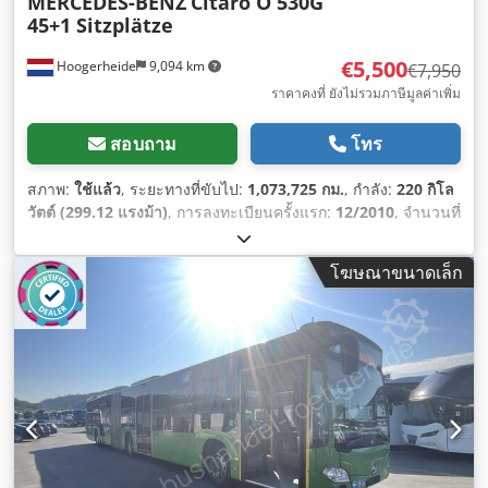
MERCEDES-BENZ
Citaro O 530G
45+1 Sitzplätze
€5,500
Hoogerheide
9,094 km
€7,950
ราคาคงที่ ยังไม่รวมภาษีมูลค่าเพิ่ม
สอบถาม
โทร
สภาพ:
ใช้แล้ว
, ระยะทางที่ขับไป:
1,073,725 กม.
, กำลัง:
220 กิโล
วัตต์ (299.12 แรงม้า)
, การลงทะเบียนครั้งแรก:
12/2010
, จำนวนที่
นั่ง:
46
, ตรวจสอบครั้งถัดไป (TÜV):
06/2026
, ระดับชั้นการปล่อย
มลพิษ:
ยูโร 5
, สี:
สีขาว
, ปีที่ผลิต:
2010
, อุปกรณ์:
เอบีเอส
,
โฆษณาขนาดเล็ก