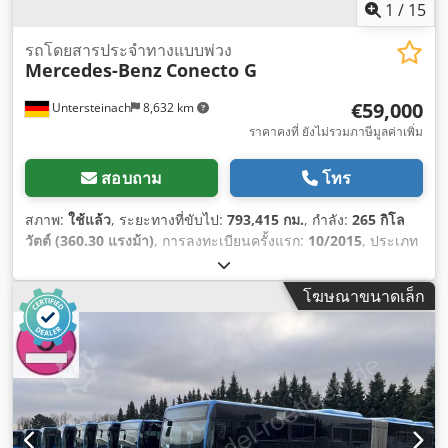
1
/
15
รถโดยสารประจำทางแบบพ่วง
Mercedes-Benz
Conecto G
€59,000
Untersteinach
8,632 km
ราคาคงที่ ยังไม่รวมภาษีมูลค่าเพิ่ม
สอบถาม
โทร
สภาพ:
ใช้แล้ว
, ระยะทางที่ขับไป:
793,415 กม.
, กำลัง:
265 กิโล
วัตต์ (360.30 แรงม้า)
, การลงทะเบียนครั้งแรก:
10/2015
, ประเภท
เชื้อเพลิง:
ดีเซล
, จำนวนที่นั่ง:
39
, ประเภทเกียร์:
อัตโนมัติ
, ระดับ
ชั้นการปล่อยมลพิษ:
ยูโร 6
, สี:
น้ำเงิน
, เบรก:
อินทาร์เดอร์
, ความ
โฆษณาขนาดเล็ก
ยาวทั้งหมด:
17,950 มม
, ความกว้างทั้งหมด:
3,200 มม
, ความสูง
รวม:
2,550 มม
, ปีที่ผลิต:
2015
, อุปกรณ์:
พวงมาลัยเพาเวอร์, ระบบ
ควบคุมแรงฉุด, เครื่องปรับอากาศ, เอบีเอส, ไฟตัดหมอก
,