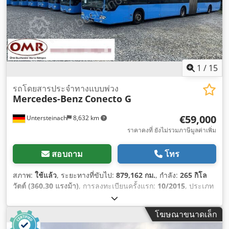
1
/
15
รถโดยสารประจำทางแบบพ่วง
Mercedes-Benz
Conecto G
€59,000
Untersteinach
8,632 km
ราคาคงที่ ยังไม่รวมภาษีมูลค่าเพิ่ม
สอบถาม
โทร
สภาพ:
ใช้แล้ว
, ระยะทางที่ขับไป:
879,162 กม.
, กำลัง:
265 กิโล
วัตต์ (360.30 แรงม้า)
, การลงทะเบียนครั้งแรก:
10/2015
, ประเภท
เชื้อเพลิง:
ดีเซล
, ประเภทเกียร์:
อัตโนมัติ
, ระดับชั้นการปล่อย
มลพิษ:
ยูโร 6
, สี:
น้ำเงิน
, เบรก:
อินทาร์เดอร์
, ความยาวทั้งหมด:
โฆษณาขนาดเล็ก
17,950 มม
, ความกว้างทั้งหมด:
3,200 มม
, ความสูงรวม:
2,550
มม
, ปีที่ผลิต:
2015
, อุปกรณ์:
พวงมาลัยเพาเวอร์, ระบบควบคุมแรง