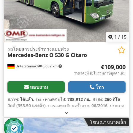
1
/
15
รถโดยสารประจำทางแบบพ่วง
Mercedes-Benz
O 530 G Citaro
€109,000
Untersteinach
8,632 km
ราคาคงที่ ยังไม่รวมภาษีมูลค่าเพิ่ม
สอบถาม
โทร
สภาพ:
ใช้แล้ว
, ระยะทางที่ขับไป:
738,912 กม.
, กำลัง:
260 กิโล
วัตต์ (353.50 แรงม้า)
, การลงทะเบียนครั้งแรก:
06/2016
, ประเภท
เชื้อเพลิง:
ดีเซล
, ประเภทเกียร์:
อัตโนมัติ
, ระดับชั้นการปล่อย
มลพิษ:
ยูโร 6
, สี:
เขียว
, เบรก:
รีทาร์เดอร์
, ความยาวทั้งหมด:
โฆษณาขนาดเล็ก
18,130 มม
, ความกว้างทั้งหมด:
3,350 มม
, ความสูงรวม:
2,550
มม
, ปีที่ผลิต:
2016
, อุปกรณ์:
พวงมาลัยเพาเวอร์, ระบบควบคุม