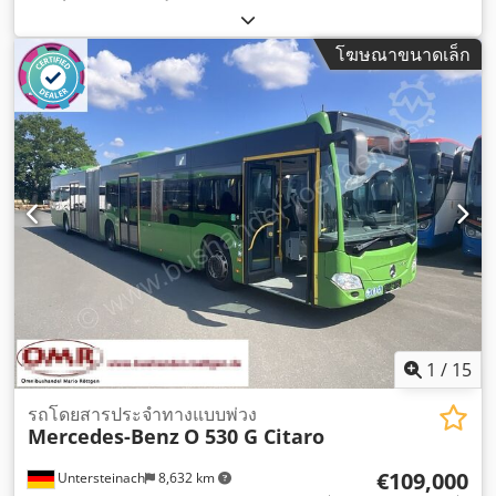
เชื้อเพลิง:
ดีเซล
, ประเภทเกียร์:
อัตโนมัติ
, ระดับชั้นการปล่อย
มลพิษ:
ยูโร 6
, สี:
เขียว
, เบรก:
รีทาร์เดอร์
, ความยาวทั้งหมด:
โฆษณาขนาดเล็ก
18,120 มม
, ความกว้างทั้งหมด:
3,350 มม
, ความสูงรวม:
2,550
มม
, ปีที่ผลิต:
2016
, อุปกรณ์:
พวงมาลัยเพาเวอร์, ระบบควบคุม
ความเร็วอัตโนมัติ, ระบบควบคุมแรงฉุด, เครื่องปรับอากาศ, เอบี
เอส
,
1
/
15
รถโดยสารประจำทางแบบพ่วง
Mercedes-Benz
O 530 G Citaro
€109,000
Untersteinach
8,632 km