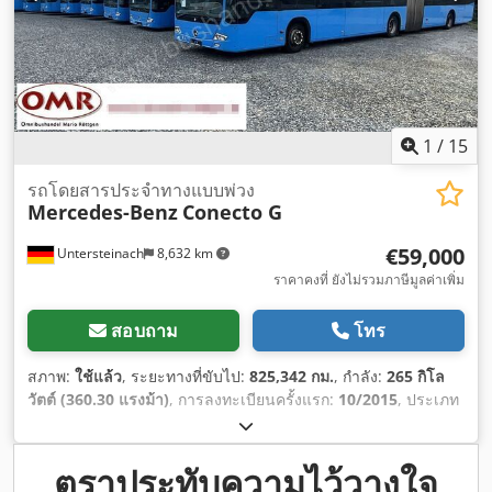
1
/
15
รถโดยสารประจำทางแบบพ่วง
Mercedes-Benz
Conecto G
€59,000
Untersteinach
8,632 km
ราคาคงที่ ยังไม่รวมภาษีมูลค่าเพิ่ม
สอบถาม
โทร
สภาพ:
ใช้แล้ว
, ระยะทางที่ขับไป:
825,342 กม.
, กำลัง:
265 กิโล
วัตต์ (360.30 แรงม้า)
, การลงทะเบียนครั้งแรก:
10/2015
, ประเภท
เชื้อเพลิง:
ดีเซล
, ประเภทเกียร์:
อัตโนมัติ
, ระดับชั้นการปล่อย
มลพิษ:
ยูโร 6
, สี:
น้ำเงิน
, เบรก:
อินทาร์เดอร์
, ความยาวทั้งหมด:
17,950 มม
, ความกว้างทั้งหมด:
3,200 มม
, ความสูงรวม:
2,550
ตราประทับความไว้วางใจ
มม
, ปีที่ผลิต:
2015
, อุปกรณ์:
พวงมาลัยเพาเวอร์, ระบบควบคุมแรง