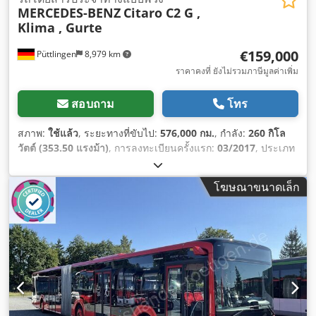
MERCEDES-BENZ
Citaro C2 G ,
Klima , Gurte
€159,000
Püttlingen
8,979 km
ราคาคงที่ ยังไม่รวมภาษีมูลค่าเพิ่ม
สอบถาม
โทร
สภาพ:
ใช้แล้ว
, ระยะทางที่ขับไป:
576,000 กม.
, กำลัง:
260 กิโล
วัตต์ (353.50 แรงม้า)
, การลงทะเบียนครั้งแรก:
03/2017
, ประเภท
เชื้อเพลิง:
ดีเซล
, จำนวนที่นั่ง:
51
, ประเภทเกียร์:
อัตโนมัติ
, ระดับ
ชั้นการปล่อยมลพิษ:
ยูโร 6
, สี:
สีขาว
, เบรก:
รีทาร์เดอร์
, อุปกรณ์:
โฆษณาขนาดเล็ก
เครื่องทำความร้อนขณะจอดรถ, เครื่องปรับอากาศ, เอบีเอส
,