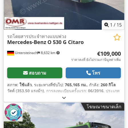
1
/
15
รถโดยสารประจำทางแบบพ่วง
Mercedes-Benz
O 530 G Citaro
€109,000
Untersteinach
8,632 km
ราคาคงที่ ยังไม่รวมภาษีมูลค่าเพิ่ม
สอบถาม
โทร
สภาพ:
ใช้แล้ว
, ระยะทางที่ขับไป:
765,165 กม.
, กำลัง:
260 กิโล
วัตต์ (353.50 แรงม้า)
, การลงทะเบียนครั้งแรก:
06/2016
, ประเภท
เชื้อเพลิง:
ดีเซล
, จำนวนที่นั่ง:
149
, ประเภทเกียร์:
อัตโนมัติ
, ระดับ
ชั้นการปล่อยมลพิษ:
ยูโร 6
, สี:
เขียว
, เบรก:
รีทาร์เดอร์
, ความยาว
โฆษณาขนาดเล็ก
ทั้งหมด:
18,120 มม
, ความกว้างทั้งหมด:
3,350 มม
, ความสูงรวม:
2,550 มม
, ปีที่ผลิต:
2016
, อุปกรณ์:
พวงมาลัยเพาเวอร์, ระบบ
ควบคุมแรงฉุด, เครื่องปรับอากาศ, เอบีเอส, โปรแกรมควบคุม
เสถียรภาพอิเล็กทรอนิกส์ (ESP), ไฟตัดหมอก
,