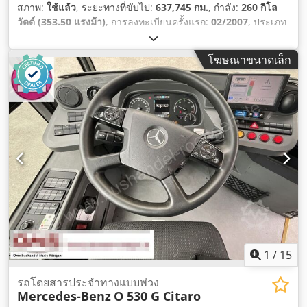
สภาพ:
ใช้แล้ว
, ระยะทางที่ขับไป:
637,745 กม.
, กำลัง:
260 กิโล
วัตต์ (353.50 แรงม้า)
, การลงทะเบียนครั้งแรก:
02/2007
, ประเภท
เชื้อเพลิง:
ดีเซล
, จำนวนที่นั่ง:
42
, ประเภทเกียร์:
อัตโนมัติ
, ระดับ
ชั้นการปล่อยมลพิษ:
ยูโร 6
, สี:
น้ำเงิน
, ความยาวทั้งหมด:
17,880
โฆษณาขนาดเล็ก
มม
, ความกว้างทั้งหมด:
3,220 มม
, ความสูงรวม:
2,550 มม
, ปีที่
ผลิต:
2007
, อุปกรณ์:
พวงมาลัยเพาเวอร์, ระบบควบคุมแรงฉุด,
เครื่องปรับอากาศ, เอบีเอส, ไฟตัดหมอก
,
1
/
15
รถโดยสารประจำทางแบบพ่วง
Mercedes-Benz
O 530 G Citaro