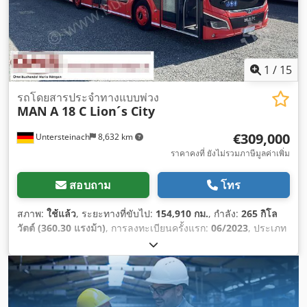
1
/
15
รถโดยสารประจำทางแบบพ่วง
MAN
A 18 C Lion´s City
€309,000
Untersteinach
8,632 km
ราคาคงที่ ยังไม่รวมภาษีมูลค่าเพิ่ม
สอบถาม
โทร
สภาพ:
ใช้แล้ว
, ระยะทางที่ขับไป:
154,910 กม.
, กำลัง:
265 กิโล
วัตต์ (360.30 แรงม้า)
, การลงทะเบียนครั้งแรก:
06/2023
, ประเภท
เชื้อเพลิง:
ดีเซล
, จำนวนที่นั่ง:
54
, ประเภทเกียร์:
อัตโนมัติ
, ระดับ
ชั้นการปล่อยมลพิษ:
ยูโร 6
, สี:
แดง
, เบรก:
รีทาร์เดอร์
, ความยาว
ทั้งหมด:
18,060 มม
, ความกว้างทั้งหมด:
3,160 มม
, ความสูงรวม:
2,550 มม
, ปีที่ผลิต:
2023
, อุปกรณ์:
พวงมาลัยเพาเวอร์, ระบบ
ควบคุมแรงฉุด, ระบบอิมโมบิไลเซอร์, เครื่องปรับอากาศ, เอบีเอส,