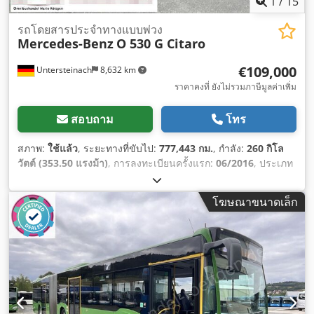
1
/
15
รถโดยสารประจำทางแบบพ่วง
Mercedes-Benz
O 530 G Citaro
€109,000
Untersteinach
8,632 km
ราคาคงที่ ยังไม่รวมภาษีมูลค่าเพิ่ม
สอบถาม
โทร
สภาพ:
ใช้แล้ว
, ระยะทางที่ขับไป:
777,443 กม.
, กำลัง:
260 กิโล
วัตต์ (353.50 แรงม้า)
, การลงทะเบียนครั้งแรก:
06/2016
, ประเภท
เชื้อเพลิง:
ดีเซล
, ประเภทเกียร์:
อัตโนมัติ
, ระดับชั้นการปล่อย
มลพิษ:
ยูโร 6
, สี:
เขียว
, เบรก:
รีทาร์เดอร์
, ความยาวทั้งหมด:
โฆษณาขนาดเล็ก
18,130 มม
, ความกว้างทั้งหมด:
3,350 มม
, ความสูงรวม:
2,550
มม
, ปีที่ผลิต:
2016
, อุปกรณ์:
พวงมาลัยเพาเวอร์, ระบบควบคุม
ความเร็วอัตโนมัติ, ระบบควบคุมแรงฉุด, เครื่องปรับอากาศ, เอบี
เอส
,