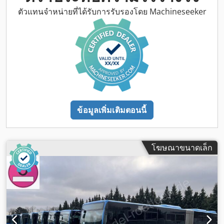
ฉุด, เครื่องปรับอากาศ, เอบีเอส, ไฟตัดหมอก
,
ตัวแทนจำหน่ายที่ได้รับการรับรองโดย Machineseeker
ข้อมูลเพิ่มเติมตอนนี้
โฆษณาขนาดเล็ก