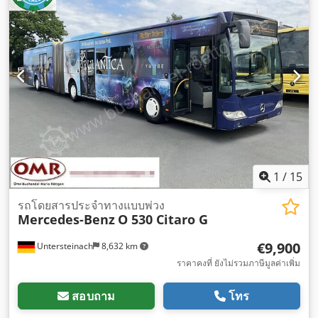
ความเร็วอัตโนมัติ, ระบบควบคุมแรงฉุด, เครื่องปรับอากาศ, เอบี
เอส
,
1
/
15
รถโดยสารประจำทางแบบพ่วง
Mercedes-Benz
O 530 Citaro G
€9,900
Untersteinach
8,632 km
ราคาคงที่ ยังไม่รวมภาษีมูลค่าเพิ่ม
สอบถาม
โทร