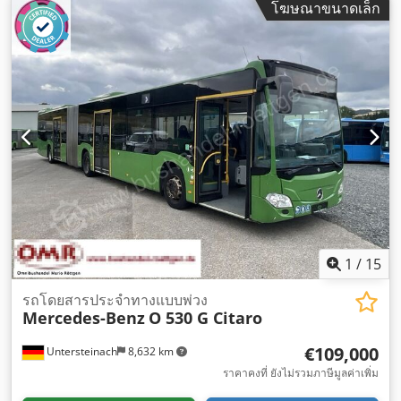
โฆษณาขนาดเล็ก
ทั้งหมด:
18,130 มม
, ความกว้างทั้งหมด:
3,350 มม
, ความสูงรวม:
2,550 มม
, ปีที่ผลิต:
2016
, อุปกรณ์:
พวงมาลัยเพาเวอร์, ระบบ
ควบคุมความเร็วอัตโนมัติ, ระบบควบคุมแรงฉุด, เครื่องปรับอากาศ,
เอบีเอส
,
1
/
15
รถโดยสารประจำทางแบบพ่วง
Mercedes-Benz
O 530 G Citaro
€109,000
Untersteinach
8,632 km
ราคาคงที่ ยังไม่รวมภาษีมูลค่าเพิ่ม