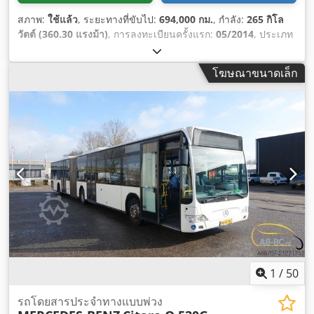
สภาพ:
ใช้แล้ว
, ระยะทางที่ขับไป:
694,000 กม.
, กำลัง:
265 กิโล
วัตต์ (360.30 แรงม้า)
, การลงทะเบียนครั้งแรก:
05/2014
, ประเภท
เชื้อเพลิง:
ดีเซล
, จำนวนที่นั่ง:
53
, ประเภทเกียร์:
อัตโนมัติ
, ระดับ
ชั้นการปล่อยมลพิษ:
ยูโร 6
, สี:
สีขาว
, เบรก:
รีทาร์เดอร์
, อุปกรณ์:
โฆษณาขนาดเล็ก
เครื่องทำความร้อนขณะจอดรถ, เครื่องปรับอากาศ, เอบีเอส
,
1
/
50
รถโดยสารประจำทางแบบพ่วง