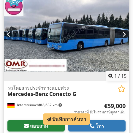
ฉุด, เครื่องปรับอากาศ, เอบีเอส, ไฟตัดหมอก
,
1
/
15
รถโดยสารประจำทางแบบพ่วง
Mercedes-Benz
Conecto G
€59,000
Untersteinach
8,632 km
ราคาคงที่ ยังไม่รวมภาษีมูลค่าเพิ่ม
บันทึกการค้นหา
สอบถาม
โทร