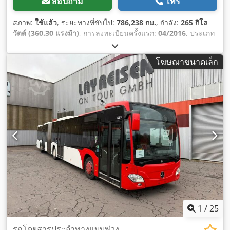
สอบถาม
โทร
สภาพ:
ใช้แล้ว
, ระยะทางที่ขับไป:
786,238 กม.
, กำลัง:
265 กิโล
วัตต์ (360.30 แรงม้า)
, การลงทะเบียนครั้งแรก:
04/2016
, ประเภท
เชื้อเพลิง:
ดีเซล
, จำนวนที่นั่ง:
128
, ประเภทเกียร์:
อัตโนมัติ
, ระดับ
ชั้นการปล่อยมลพิษ:
ยูโร 6
, สี:
น้ำเงิน
, เบรก:
อินทาร์เดอร์
, ความ
โฆษณาขนาดเล็ก
ยาวทั้งหมด:
17,950 มม
, ความกว้างทั้งหมด:
3,200 มม
, ความสูง
รวม:
2,550 มม
, ปีที่ผลิต:
2016
, อุปกรณ์:
พวงมาลัยเพาเวอร์, ระบบ
ควบคุมแรงฉุด, เครื่องปรับอากาศ, เอบีเอส, ไฟตัดหมอก
,
1
/
25
รถโดยสารประจำทางแบบพ่วง