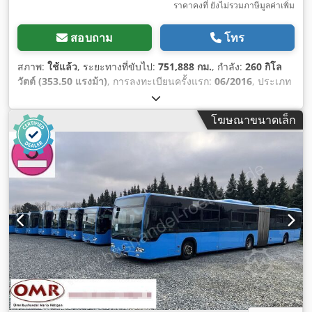
ราคาคงที่ ยังไม่รวมภาษีมูลค่าเพิ่ม
สอบถาม
โทร
สภาพ:
ใช้แล้ว
, ระยะทางที่ขับไป:
751,888 กม.
, กำลัง:
260 กิโล
วัตต์ (353.50 แรงม้า)
, การลงทะเบียนครั้งแรก:
06/2016
, ประเภท
เชื้อเพลิง:
ดีเซล
, ประเภทเกียร์:
อัตโนมัติ
, ระดับชั้นการปล่อย
มลพิษ:
ยูโร 6
, สี:
เขียว
, เบรก:
รีทาร์เดอร์
, ความยาวทั้งหมด:
โฆษณาขนาดเล็ก
18,120 มม
, ความกว้างทั้งหมด:
3,350 มม
, ความสูงรวม:
2,550
มม
, ปีที่ผลิต:
2016
, อุปกรณ์:
พวงมาลัยเพาเวอร์, ระบบควบคุมแรง
ฉุด, เครื่องปรับอากาศ, เอบีเอส
,