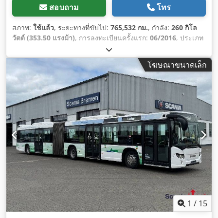
สอบถาม
โทร
สภาพ:
ใช้แล้ว
, ระยะทางที่ขับไป:
765,532 กม.
, กำลัง:
260 กิโล
วัตต์ (353.50 แรงม้า)
, การลงทะเบียนครั้งแรก:
06/2016
, ประเภท
เชื้อเพลิง:
ดีเซล
, จำนวนที่นั่ง:
54
, ประเภทเกียร์:
อัตโนมัติ
, ระดับ
ชั้นการปล่อยมลพิษ:
ยูโร 6
, สี:
เขียว
, เบรก:
รีทาร์เดอร์
, ความยาว
โฆษณาขนาดเล็ก
ทั้งหมด:
18,130 มม
, ความกว้างทั้งหมด:
3,350 มม
, ความสูงรวม:
2,550 มม
, ปีที่ผลิต:
2016
, อุปกรณ์:
พวงมาลัยเพาเวอร์, ระบบ
ควบคุมความเร็วอัตโนมัติ, ระบบควบคุมแรงฉุด, เครื่องปรับอากาศ,
เอบีเอส
,
1
/
15