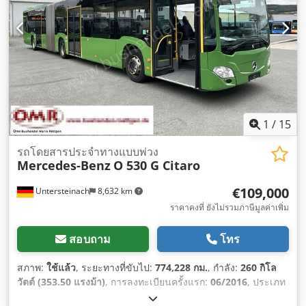
1
/
15
รถโดยสารประจำทางแบบพ่วง
Mercedes-Benz
O 530 G Citaro
€109,000
Untersteinach
8,632 km
ราคาคงที่ ยังไม่รวมภาษีมูลค่าเพิ่ม
สอบถาม
โทร
สภาพ:
ใช้แล้ว
, ระยะทางที่ขับไป:
774,228 กม.
, กำลัง:
260 กิโล
วัตต์ (353.50 แรงม้า)
, การลงทะเบียนครั้งแรก:
06/2016
, ประเภท
เชื้อเพลิง:
ดีเซล
, ประเภทเกียร์:
อัตโนมัติ
, ระดับชั้นการปล่อย