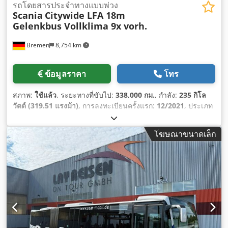
รถโดยสารประจำทางแบบพ่วง
Scania
Citywide LFA 18m
Gelenkbus Vollklima 9x vorh.
Bremen
8,754 km
ข้อมูลราคา
โทร
สภาพ:
ใช้แล้ว
, ระยะทางที่ขับไป:
338,000 กม.
, กำลัง:
235 กิโล
วัตต์ (319.51 แรงม้า)
, การลงทะเบียนครั้งแรก:
12/2021
, ประเภท
เชื้อเพลิง:
ดีเซล
, จำนวนที่นั่ง:
49
, ประเภทเกียร์:
อัตโนมัติ
, การ
กำหนดค่าของเพลา:
6x2
, น้ำหนักเปล่า:
17,680 กก.
, น้ำหนัก
โฆษณาขนาดเล็ก
บรรทุกสูงสุด:
11,320 กก.
, น้ำหนักรวม:
29,000 กก.
, อัตราสิ้น
เปลืองเชื้อเพลิง (ในเมือง):
1,799 ลิตร/100 กม.
, ระดับชั้นการปล่อย
มลพิษ:
ยูโร 6
, สี:
สีขาว
, ช่วงล่าง:
อากาศ
, ขนาดยาง:
275/70
R22,5
, ความยาวทั้งหมด:
17,997 มม
, ความสูงยก:
3,000 มม
,
อุปกรณ์:
เครื่องปรับอากาศ, เอบีเอส
,