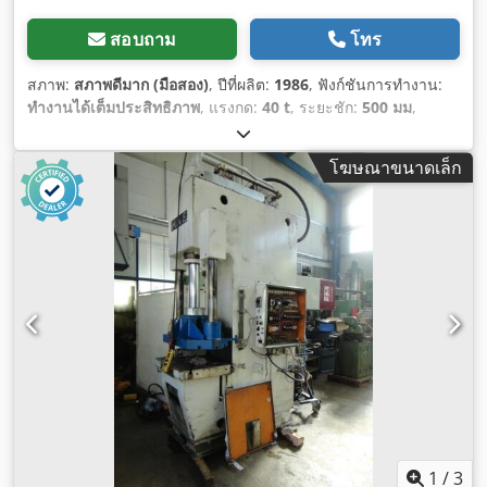
สอบถาม
โทร
สภาพ:
สภาพดีมาก (มือสอง)
, ปีที่ผลิต:
1986
, ฟังก์ชันการทำงาน:
ทำงานได้เต็มประสิทธิภาพ
, แรงกด:
40 t
, ระยะชัก:
500 มม
,
ความเร็วในการทำงาน:
100 มม./วินาที
, ความเร็วถอยหลัง:
450
มม./วินาที
, ความกว้างของโต๊ะ:
630 มม
, ความยาวโต๊ะ:
500 มม
,
โฆษณาขนาดเล็ก
ความกว้างของแผ่นราม:
450 มม
, ความยาวแผ่นเหยียบ:
380 มม
,
ความจุถังน้ำมันหล่อลื่น:
300 ล
, ความยาวทั้งหมด:
1,150 มม
,
ความกว้างทั้งหมด:
1,750 มม
, ความสูงรวม:
3,050 มม
, น้ำหนัก
รวม:
3,200 กก.
, ระยะห่างระหว่างแท่น:
800 มม
, อุปกรณ์:
เอกสาร
ประกอบ / คู่มือ
,
1
/
3