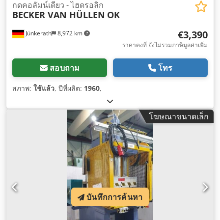
กดคอลัมน์เดียว - ไฮดรอลิก
BECKER VAN HÜLLEN
OK
€3,390
Jünkerath
8,972 km
ราคาคงที่ ยังไม่รวมภาษีมูลค่าเพิ่ม
สอบถาม
โทร
สภาพ:
ใช้แล้ว
, ปีที่ผลิต:
1960
,
โฆษณาขนาดเล็ก
บันทึกการค้นหา