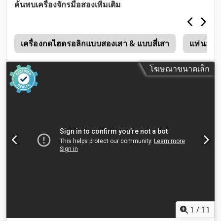
ค้นพบเครื่องจักรมือสองเพิ่มเติม
x
เครื่องกดไฮดรอลิกแบบสองเสา & แบบสี่เสา
แท่นอัดเว
โฆษณาขนาดเล็ก
1
/
11