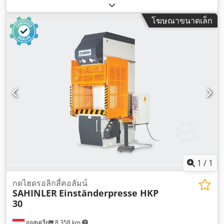
โฆษณาขนาดเล็ก
1
/
1
กดไฮดรอลิกสี่คอลัมน์
SAHINLER
Einständerpresse HKP
30
ออสเตรีย
8,358 km