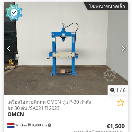
โฆษณาขนาดเล็ก
1
/
6
เครื่องไฮดรอลิกกด OMCN รุ่น P-30 กำลัง
อัด 30 ตัน /SA021 ปี 2023
OMCN
€1,500
Wijchen
8,989 km