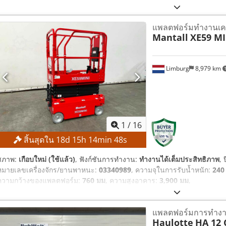
แพลตฟอร์มทำงานเคลื
Mantall
XE59 MI
Limburg
8,979 km
1
/
16
สิ้นสุดใน
18
d
15
h
14
min
47
s
สภาพ:
เกือบใหม่ (ใช้แล้ว)
, ฟังก์ชันการทำงาน:
ทำงานได้เต็มประสิทธิภาพ
, 
หมายเลขเครื่องจักร/ยานพาหนะ:
03340989
, ความจุในการรับน้ำหนัก:
240
ความกว้างของแพลตฟอร์ม:
760 มม
, ความสูงอาคาร:
3,900 มม
,
แพลตฟอร์มการทำงา
Haulotte
HA 12 