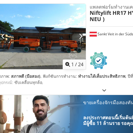
แพลตฟอร์มทำงานเคลื
Niftylift
HR17 HY
NEU )
Sankt Veit in der Süd
1
/
24
สภาพ:
สภาพดี (มือสอง)
, ฟังก์ชันการทำงาน:
ทำงานได้เต็มประสิทธิภาพ
, ปีท
อุปกรณ์:
ขับเคลื่อนทุกล้อ
,
ขายเครื่องจักรมือสองทัน
ลงประกาศตอนนี้เริ่มต้นท
มีผู้ซื้อ
11 ล้านราย
รอคุณ