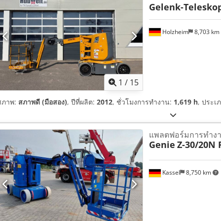
Gelenk-Telesko
Holzheim
8,703 km
1
/
15
สภาพ:
สภาพดี (มือสอง)
, ปีที่ผลิต:
2012
, ชั่วโมงการทำงาน:
1,619 h
, ประเภ
แพลตฟอร์มการทำงา
Genie
Z-30/20N 
Kassel
8,750 km