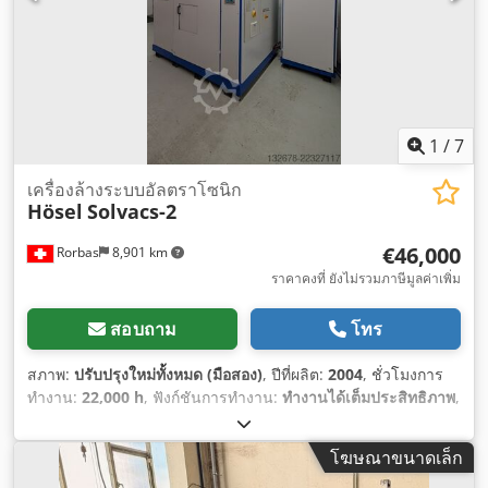
1
/
7
เครื่องล้างระบบอัลตราโซนิก
Hösel
Solvacs-2
€46,000
Rorbas
8,901 km
ราคาคงที่ ยังไม่รวมภาษีมูลค่าเพิ่ม
สอบถาม
โทร
สภาพ:
ปรับปรุงใหม่ทั้งหมด (มือสอง)
, ปีที่ผลิต:
2004
, ชั่วโมงการ
ทำงาน:
22,000 h
, ฟังก์ชันการทำงาน:
ทำงานได้เต็มประสิทธิภาพ
,
หมายเลขเครื่องจักร/ยานพาหนะ:
014404
, ความกว้างทั้งหมด:
2,600 มม
, ความยาวทั้งหมด:
1,750 มม
, ความสูงรวม:
2,350 มม
,
โฆษณาขนาดเล็ก
น้ำหนักบรรทุกสูงสุด:
50 กก.
, ความจุถัง:
230 ล
, ข้อต่ออากาศอัด: