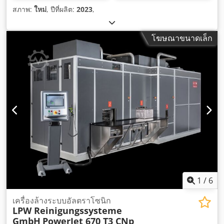
สภาพ:
ใหม่
, ปีที่ผลิต:
2023
,
โฆษณาขนาดเล็ก
1
/
6
เครื่องล้างระบบอัลตราโซนิก
LPW Reinigungssysteme
GmbH
PowerJet 670 T3 CNp