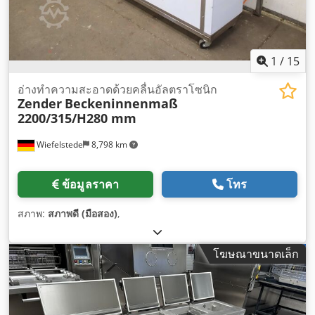
1
/
15
อ่างทำความสะอาดด้วยคลื่นอัลตราโซนิก
Zender
Beckeninnenmaß
2200/315/H280 mm
Wiefelstede
8,798 km
ข้อมูลราคา
โทร
สภาพ:
สภาพดี (มือสอง)
,
โฆษณาขนาดเล็ก