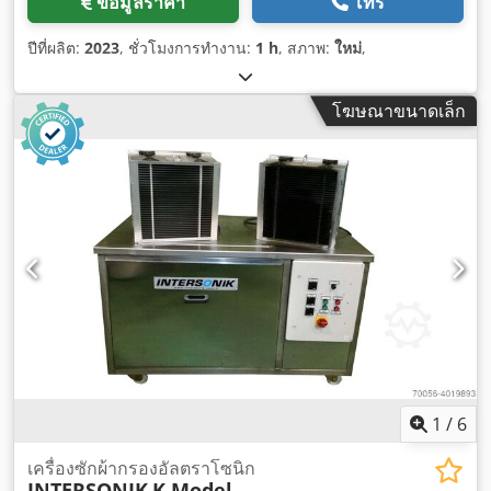
ข้อมูลราคา
โทร
ปีที่ผลิต:
2023
, ชั่วโมงการทำงาน:
1 h
, สภาพ:
ใหม่
,
โฆษณาขนาดเล็ก
1
/
6
เครื่องซักผ้ากรองอัลตราโซนิก
INTERSONIK
K Model