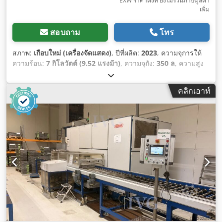
EXW ราคาคงที่ ยังไม่รวมภาษีมูลค่า
เพิ่ม
สอบถาม
โทร
สภาพ:
เกือบใหม่ (เครื่องจัดแสดง)
, ปีที่ผลิต:
2023
, ความจุการให้
ความร้อน:
7 กิโลวัตต์ (9.52 แรงม้า)
, ความจุถัง:
350 ล
, ความสูง
ภายใน:
600 มม
, ความยาวภายใน:
900 มม
, ความกว้างภายใน:
650 มม
, แรงดันไฟฟ้าขาเข้า:
400 V
, ความถี่ขาเข้า:
28,000 Hz
,
คลิกเอาท์