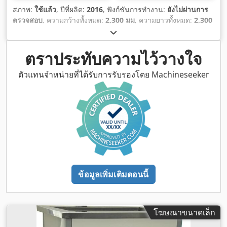
สภาพ:
ใช้แล้ว
, ปีที่ผลิต:
2016
, ฟังก์ชันการทำงาน:
ยังไม่ผ่านการ
ตรวจสอบ
, ความกว้างทั้งหมด:
2,300 มม
, ความยาวทั้งหมด:
2,300
มม
, ความสูงรวม:
1,900 มม
, ประเภทกระแสไฟฟ้าที่เข้ามา:
สาม
เฟส
, ความสูงภายใน:
500 มม
, ความยาวภายใน:
1,900 มม
, ความ
กว้างภายใน:
1,900 มม
, น้ำหนักรวม:
800 กก.
, แรงดันไฟฟ้าขา
ตราประทับความไว้วางใจ
เข้า:
400 V
,
ตัวแทนจำหน่ายที่ได้รับการรับรองโดย Machineseeker
ข้อมูลเพิ่มเติมตอนนี้
โฆษณาขนาดเล็ก