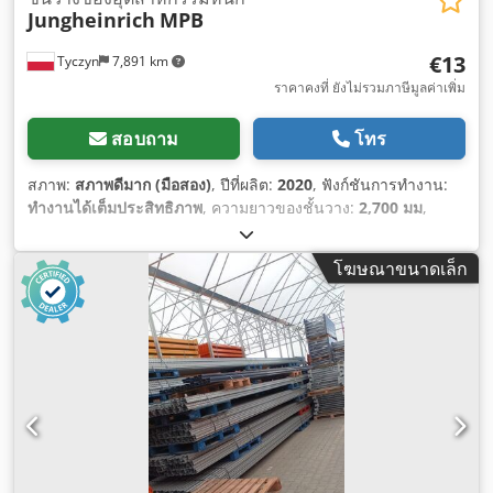
Jungheinrich
MPB
€13
Tyczyn
7,891 km
ราคาคงที่ ยังไม่รวมภาษีมูลค่าเพิ่ม
สอบถาม
โทร
สภาพ:
สภาพดีมาก (มือสอง)
, ปีที่ผลิต:
2020
, ฟังก์ชันการทำงาน:
ทำงานได้เต็มประสิทธิภาพ
, ความยาวของชั้นวาง:
2,700 มม
,
ความจุในการรับน้ำหนัก:
600 กก.
, ความสูงของเฟรม:
9,000 มม
,
โฆษณาขนาดเล็ก