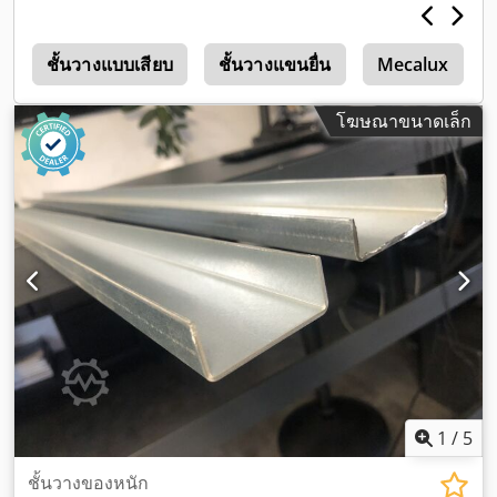
0
ชั้นวางแบบเสียบ
ชั้นวางแขนยื่น
Mecalux
โฆษณาขนาดเล็ก
1
/
5
ชั้นวางของหนัก