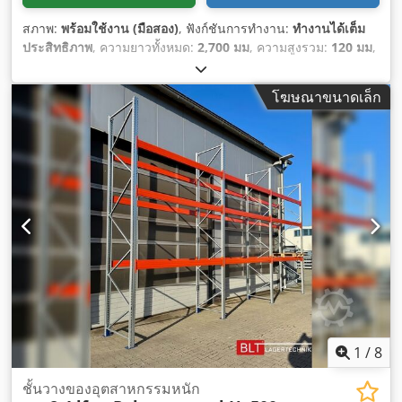
สภาพ:
พร้อมใช้งาน (มือสอง)
, ฟังก์ชันการทำงาน:
ทำงานได้เต็ม
ประสิทธิภาพ
, ความยาวทั้งหมด:
2,700 มม
, ความสูงรวม:
120 มม
,
ความกว้างทั้งหมด:
50 มม
, ความจุในการรับน้ำหนัก:
3,000 กก.
,
โฆษณาขนาดเล็ก
1
/
8
ชั้นวางของอุตสาหกรรมหนัก