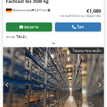
Fachlast bis 3500 kg
€1,080
Wietmarschen
8,875 km
ราคาคงที่ ยังไม่รวมภาษีมูลค่าเพิ่ม
สอบถาม
โทร
สภาพ:
ใช้แล้ว
,
โฆษณาขนาดเล็ก