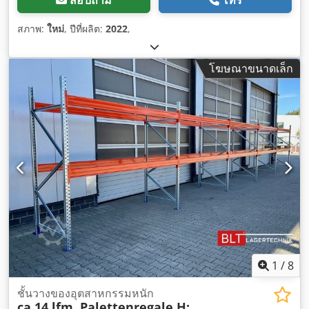
สอบถาม
โทร
สภาพ:
ใหม่
, ปีที่ผลิต:
2022
,
โฆษณาขนาดเล็ก
1
/
8
ชั้นวางของอุตสาหกรรมหนัก
ca.14 lfm. Palettenregale H: