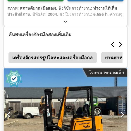
สภาพ:
สภาพดีมาก (มือสอง)
, ฟังก์ชันการทำงาน:
ทำงานได้เต็ม
ประสิทธิภาพ
, ปีที่ผลิต:
2004
, ชั่วโมงการทำงาน:
6,656 h
, ความจุ
ในการรับน้ำหนัก:
4,000 กก.
, ความสูงยก:
6,900 มม
, ยกอิสระ:
2,300 มม
, ศูนย์รับน้ำหนัก:
600 มม
, ประเภทเชื้อเพลิง:
แก๊ส
,
ประเภทเสา:
ทริเพล็กซ์
, ความสูงอาคาร:
3,300 มม
, ความกว้าง
ค้นพบเครื่องจักรมือสองเพิ่มเติม
ของเฟรมงา:
1,360 มม
, ความยาวง่าม:
850 มม
, ความกว้างของ
ง่าม:
120 มม
, ความหนาของส้อม:
50 มม
, สภาพยาง:
100
เปอร์เซ็นต์
, ประเภทยางล้อหน้า:
ยางตัน (สีดำ)
, ขนาดยางหน้า:
6
200/50-10
เครื่องจักรแปรรูปโลหะและเครื่องมือกล
, ประเภทยางหลัง:
ยางตัน (สีดำ)
, ขนาดยางหลัง:
ยานพาหนะขน
27X10-12
, น้ำหนักรวม:
9,800 กก.
, น้ำหนักเปล่า:
5,800 กก.
,
ความสูงรวม:
2,400 มม
, ความยาวทั้งหมด:
2,000 มม
, ความกว้าง
โฆษณาขนาดเล็ก
ทั้งหมด:
2,250 มม
, สี:
เขียว
, อุปกรณ์:
การเลื่อนข้าง, ขับเคลื่อนทุก
ล้อ, งาสำหรับยกพาเลท, ห้องโดยสาร, เครื่องหมาย CE, ไฟส่อง
สว่าง
,