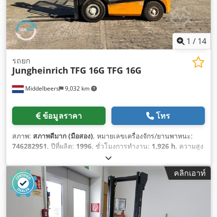
1
/
14
รถยก
Jungheinrich
TFG 16G TFG 16G
Middelbeers
9,032 km
ข้อมูลราคา
โทร
สภาพ:
สภาพดีมาก (มือสอง)
, หมายเลขเครื่องจักร/ยานพาหนะ:
746282951
, ปีที่ผลิต:
1996
, ชั่วโมงการทำงาน:
1,926 h
, ความสูง
ยก:
4,460 มม
, ประเภทเสา:
ทริเพล็กซ์
, สี:
สีเหลือง
,
คลิกเอาท์