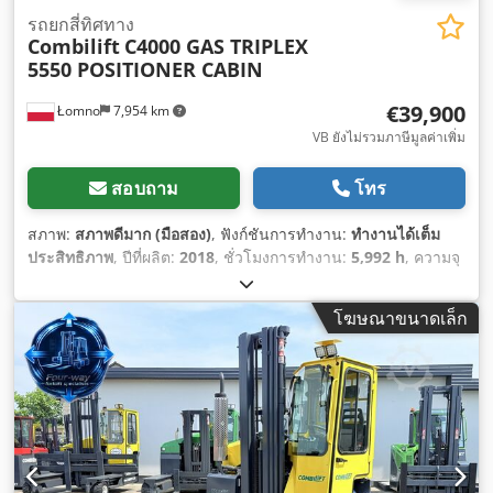
รถยกสี่ทิศทาง
Combilift
C4000 GAS TRIPLEX
5550 POSITIONER CABIN
€39,900
Łomno
7,954 km
VB ยังไม่รวมภาษีมูลค่าเพิ่ม
สอบถาม
โทร
สภาพ:
สภาพดีมาก (มือสอง)
, ฟังก์ชันการทำงาน:
ทำงานได้เต็ม
ประสิทธิภาพ
, ปีที่ผลิต:
2018
, ชั่วโมงการทำงาน:
5,992 h
, ความจุ
ในการรับน้ำหนัก:
4,000 กก.
, ความสูงยก:
5,550 มม
, ยกอิสระ:
1,750 มม
, ศูนย์รับน้ำหนัก:
600 มม
, ประเภทเชื้อเพลิง:
แก๊ส
,
โฆษณาขนาดเล็ก
ประเภทเสา:
ทริเพล็กซ์
, ความสูงอาคาร:
2,600 มม
, ผู้ผลิตมอเตอร์:
GM
, ประเภทเกียร์:
ไฮโดรสแตติก
, ความกว้างของเฟรมงา:
1,360
มม
, ความยาวง่าม:
1,200 มม
, ความกว้างของง่าม:
150 มม
, ความ
หนาของส้อม:
50 มม
, สภาพยาง:
100 เปอร์เซ็นต์
, ประเภทยางล้อ
หน้า:
ยางตัน (สีดำ)
, ขนาดยางหน้า:
200/50-10
, ประเภทยางหลัง:
ยางตัน (สีดำ)
, ขนาดยางหลัง:
28X12,5-15
, น้ำหนักรวม:
10,400
กก.
, น้ำหนักเปล่า:
6,400 กก.
, ความสูงรวม:
2,550 มม
, ความยาว
ทั้งหมด:
2,350 มม
, ความกว้างทั้งหมด:
2,250 มม
, สี:
สีเหลือง
,