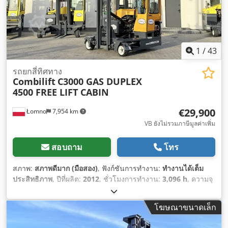
1
/
43
รถยกสี่ทิศทาง
Combilift
C3000 GAS DUPLEX
4500 FREE LIFT CABIN
€29,900
Łomno
7,954 km
VB ยังไม่รวมภาษีมูลค่าเพิ่ม
สอบถาม
โทร
สภาพ:
สภาพดีมาก (มือสอง)
, ฟังก์ชันการทำงาน:
ทำงานได้เต็ม
ประสิทธิภาพ
, ปีที่ผลิต:
2012
, ชั่วโมงการทำงาน:
3,096 h
, ความจุ
ในการรับน้ำหนัก:
3,000 กก.
, ความสูงยก:
4,500 มม
, ยกอิสระ:
2,150 มม
, ศูนย์รับน้ำหนัก:
600 มม
, ประเภทเชื้อเพลิง:
แก๊ส
,
โฆษณาขนาดเล็ก
ประเภทเสา:
ดูเพล็กซ์
, ความสูงอาคาร:
2,850 มม
, ผู้ผลิตมอเตอร์:
G.M.
, ประเภทเกียร์:
ไฮโดรสแตติก
, ความกว้างของเฟรมงา:
1,100