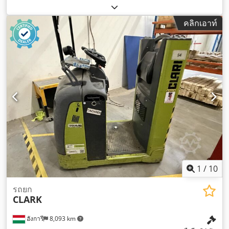
คลิกเอาท์
1
/
10
รถยก
CLARK
ฮังการี
8,093 km