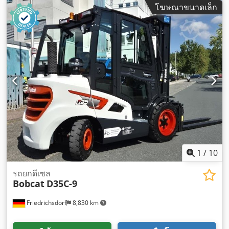
โฆษณาขนาดเล็ก
1
/
10
รถยกดีเซล
Bobcat
D35C-9
Friedrichsdorf
8,830 km