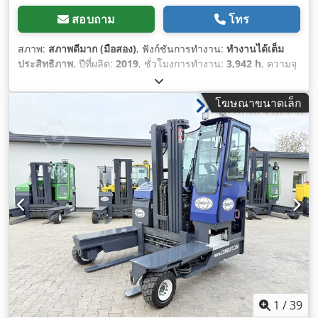
สอบถาม
โทร
สภาพ:
สภาพดีมาก (มือสอง)
, ฟังก์ชันการทำงาน:
ทำงานได้เต็ม
ประสิทธิภาพ
, ปีที่ผลิต:
2019
, ชั่วโมงการทำงาน:
3,942 h
, ความจุ
ในการรับน้ำหนัก:
4,000 กก.
, ความสูงยก:
4,600 มม
, ยกอิสระ:
2,250 มม
, ศูนย์รับน้ำหนัก:
600 มม
, ประเภทเชื้อเพลิง:
แก๊ส
,
โฆษณาขนาดเล็ก
ประเภทเสา:
ดูเพล็กซ์
, ความสูงอาคาร:
3,000 มม
, ผู้ผลิตมอเตอร์:
G.M.
, ประเภทเกียร์:
ไฮโดรสแตติก
, ความกว้างของเฟรมงา:
1,150
มม
, ความยาวง่าม:
1,200 มม
, ความกว้างของง่าม:
120 มม
, ความ
หนาของส้อม:
50 มม
, สภาพยาง:
100 เปอร์เซ็นต์
, ประเภทยางล้อ
หน้า:
ยางตัน (สีดำ)
, ขนาดยางหน้า:
200/50-10
, ประเภทยางหลัง:
ยางตัน (สีดำ)
, ขนาดยางหลัง:
27X10-12
, น้ำหนักรวม:
10,150
กก.
, น้ำหนักเปล่า:
6,150 กก.
, ความสูงรวม:
2,400 มม
, ความยาว
ทั้งหมด:
2,400 มม
, ความกว้างทั้งหมด:
2,250 มม
, สี:
สีเหลือง
,
อุปกรณ์:
การเลื่อนข้าง, ขับเคลื่อนทุกล้อ, งาสำหรับยกพาเลท, ห้อง
โดยสาร, เครื่องหมาย CE, ไฟส่องสว่าง
,
1
/
39