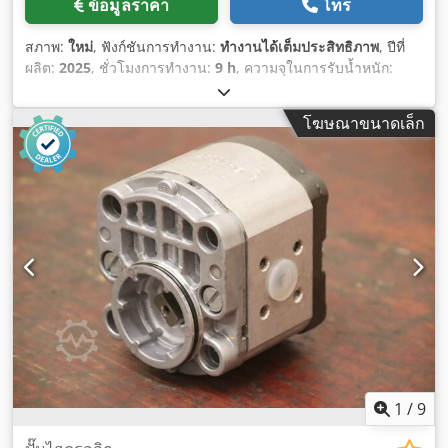
ข้อมูลราคา
โทร
สภาพ:
ใหม่
, ฟังก์ชันการทำงาน:
ทำงานได้เต็มประสิทธิภาพ
, ปีที่
ผลิต:
2025
, ชั่วโมงการทำงาน:
9 h
, ความจุในการรับน้ำหนัก:
3,500 กก.
, ความสูงยก:
4,380 มม
, ยกอิสระ:
1,300 มม
, ประเภท
เชื้อเพลิง:
ดีเซล
, ประเภทเสา:
ทริเพล็กซ์
, ความสูงอาคาร:
2,180
โฆษณาขนาดเล็ก
มม
, กำลัง:
45 กิโลวัตต์ (61.18 แรงม้า)
, ความกว้างของเฟรมงา:
1,190 มม
, ความยาวง่าม:
1,200 มม
, น้ำหนักเปล่า:
4,850 กก.
,
ความยาวทั้งหมด:
2,779 มม
, ประเภทการขับเคลื่อน:
Diesel
, ความ
กว้างก่อสร้าง:
1,290 มม
,
1
/
9