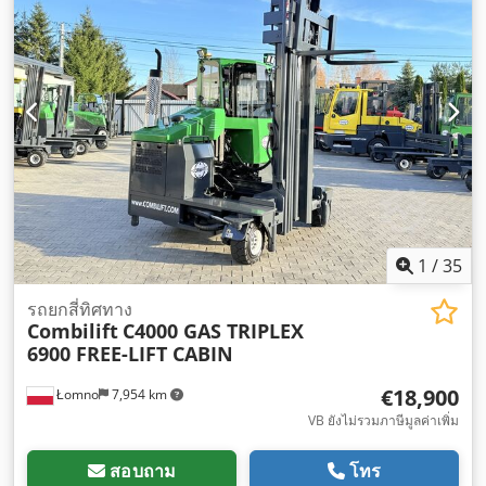
มม
, ความยาวง่าม:
1,200 มม
, ความกว้างของง่าม:
120 มม
, ความ
หนาของส้อม:
50 มม
, สภาพยาง:
100 เปอร์เซ็นต์
, ประเภทยางล้อ
หน้า:
ยางซุปเปอร์ยืดหยุ่น (สีดำ)
, ขนาดยางหน้า:
16 X 7 X 10 1/2
,
ประเภทยางหลัง:
ยางซุปเปอร์ยืดหยุ่น (สีดำ)
, ขนาดยางหลัง:
23 X
10 - 12
, น้ำหนักรวม:
7,900 กก.
, น้ำหนักเปล่า:
4,900 กก.
, ความ
สูงรวม:
2,350 มม
, ความยาวทั้งหมด:
2,300 มม
, ความกว้าง
ทั้งหมด:
2,000 มม
, สี:
สีเหลือง
, อุปกรณ์:
การเลื่อนข้าง, ขับเคลื่อน
ทุกล้อ, งาสำหรับยกพาเลท, ห้องโดยสาร, เครื่องหมาย CE, ไฟส่อง
สว่าง
,
1
/
35
รถยกสี่ทิศทาง
Combilift
C4000 GAS TRIPLEX
6900 FREE-LIFT CABIN
€18,900
Łomno
7,954 km
VB ยังไม่รวมภาษีมูลค่าเพิ่ม
สอบถาม
โทร