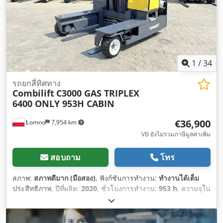
อุปกรณ์:
การเลื่อนข้าง, ขับเคลื่อนทุกล้อ, งาสำหรับยกพาเลท, ห้อง
โดยสาร, เครื่องหมาย CE, ไฟส่องสว่าง
,
1
/
34
รถยกสี่ทิศทาง
Combilift
C3000 GAS TRIPLEX
6400 ONLY 953H CABIN
€36,900
Łomno
7,954 km
VB ยังไม่รวมภาษีมูลค่าเพิ่ม
สอบถาม
โทร
สภาพ:
สภาพดีมาก (มือสอง)
, ฟังก์ชันการทำงาน:
ทำงานได้เต็ม
ประสิทธิภาพ
, ปีที่ผลิต:
2020
, ชั่วโมงการทำงาน:
953 h
, ความจุใน
การรับน้ำหนัก:
3,000 กก.
, ความสูงยก:
6,400 มม
, ยกอิสระ:
2,040
มม
, ศูนย์รับน้ำหนัก:
600 มม
, ประเภทเชื้อเพลิง:
แก๊ส
, ประเภทเสา:
ทริเพล็กซ์
, ความสูงอาคาร:
2,780 มม
, ผู้ผลิตมอเตอร์:
TOYOTA