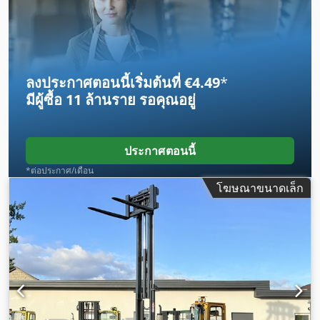
4Y
, ประเภทเกียร์:
ไฮโดรสแตติก
, ความกว้างของเฟรมงา:
1,200
มม
, ความยาวง่าม:
1,200 มม
, ความกว้างของง่าม:
150 มม
, ความ
หนาของส้อม:
50 มม
, สภาพยาง:
100 เปอร์เซ็นต์
, ประเภทยางล้อ
หน้า:
ยางตัน (สีดำ)
, ขนาดยางหน้า:
16 X 7 X 10 1/2
, ประเภท
ยางหลัง:
ยางตัน (สีดำ)
, ขนาดยางหลัง:
23 X 10 - 12
, น้ำหนัก
ลงประกาศตอนนี้เริ่มต้นที่ €4.49
*
รวม:
7,900 กก.
, น้ำหนักเปล่า:
4,900 กก.
, ความสูงรวม:
2,350 มม
,
มีผู้ซื้อ
11 ล้านราย
รอคุณอยู่
ความยาวทั้งหมด:
2,300 มม
, ความกว้างทั้งหมด:
1,950 มม
, สี:
สี
เหลือง
, อุปกรณ์:
การเลื่อนข้าง, ขับเคลื่อนทุกล้อ, งาสำหรับยกพา
เลท, ที่ป้องกันศีรษะ, ห้องโดยสาร, เครื่องหมาย CE, ไฟส่องสว่าง
,
ประกาศตอนนี้
*ต่อประกาศ/เดือน
โฆษณาขนาดเล็ก