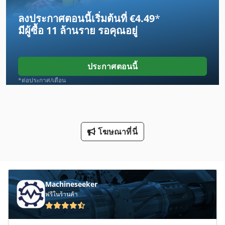
ลงประกาศตอนนี้เริ่มต้นที่ €4.49
*
Hpp 11
มีผู้ซื้อ
11 ล้านราย
รอคุณอยู่
Label
Lcf 1
ประกาศตอนนี้
Lm
*ต่อประกาศ/เดือน
Lm Guide
Mvh 5 1 4 B
โฆษณาที่นี่
Ps 174
R 706
กิ โย ติ น
Machineseeker
ฟรีในร้านค้า
บอลสกรู
ประเภท