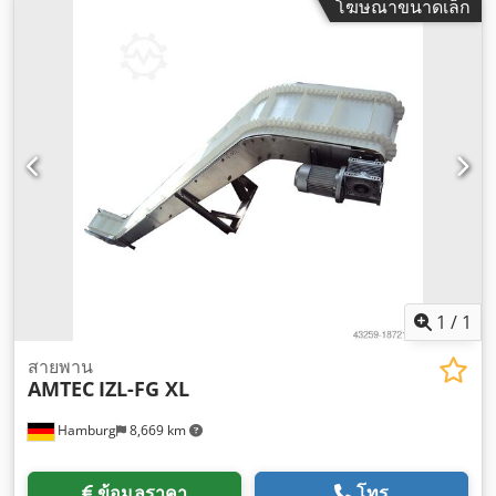
โฆษณาขนาดเล็ก
1
/
1
สายพาน
AMTEC
IZL-FG XL
Hamburg
8,669 km
ข้อมูลราคา
โทร