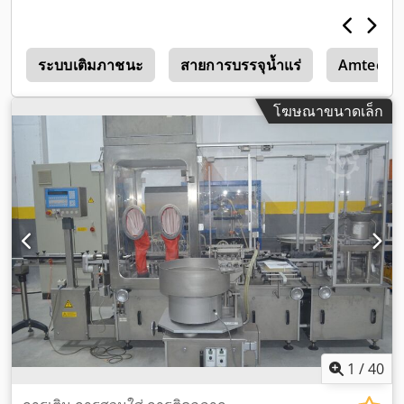
ะ
ระบบเติมภาชนะ
สายการบรรจุน้ำแร่
Amtec
โฆษณาขนาดเล็ก
1
/
40