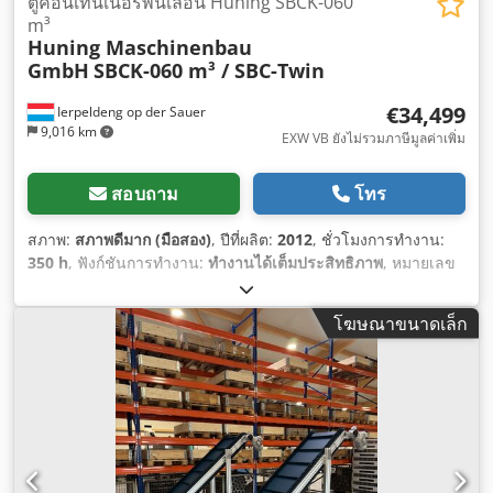
ตู้คอนเทนเนอร์พื้นเลื่อน Huning SBCK-060
m³
Huning Maschinenbau
GmbH
SBCK-060 m³ / SBC-Twin
€34,499
Ierpeldeng op der Sauer
9,016 km
EXW VB ยังไม่รวมภาษีมูลค่าเพิ่ม
สอบถาม
โทร
สภาพ:
สภาพดีมาก (มือสอง)
, ปีที่ผลิต:
2012
, ชั่วโมงการทำงาน:
350 h
, ฟังก์ชันการทำงาน:
ทำงานได้เต็มประสิทธิภาพ
, หมายเลข
เครื่องจักร/ยานพาหนะ:
BDE-821809
, ความกว้างทั้งหมด:
3,200
มม
, ความยาวทั้งหมด:
6,300 มม
, ความสูงรวม:
3,500 มม
,
โฆษณาขนาดเล็ก