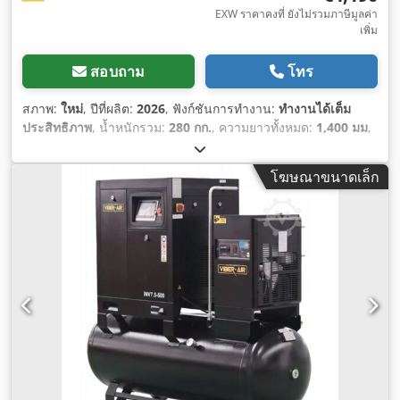
EXW ราคาคงที่ ยังไม่รวมภาษีมูลค่า
เพิ่ม
สอบถาม
โทร
สภาพ:
ใหม่
, ปีที่ผลิต:
2026
, ฟังก์ชันการทำงาน:
ทำงานได้เต็ม
ประสิทธิภาพ
, น้ำหนักรวม:
280 กก.
, ความยาวทั้งหมด:
1,400 มม
,
ความกว้างทั้งหมด:
650 มม
, ความสูงรวม:
1,200 มม
, กำลัง:
7.5
กิโลวัตต์ (10.20 แรงม้า)
, ความดันใช้งาน:
10 แท่ง
, ความดัน (ต่ำ
โฆษณาขนาดเล็ก
สุด):
6 แท่ง
, แรงดัน (สูงสุด):
10 แท่ง
, ระดับเสียงรบกวน:
60 เดซิ
เบล (dB)
, ประเภทการระบายความร้อน:
อากาศ
, อุปกรณ์:
มีแผ่น
ป้ายประเภท, เครื่องอบแห้งสารทำความเย็น, เอกสารประกอบ /
คู่มือ
,