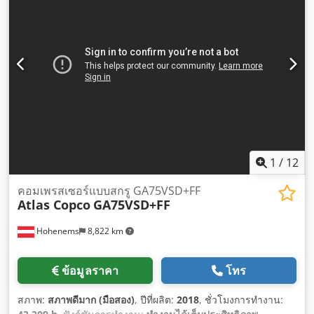
1
/
12
คอมเพรสเซอร์แบบสกรู GA75VSD+FF
Atlas Copco
GA75VSD+FF
Hohenems
8,822 km
ข้อมูลราคา
โทร
สภาพ:
สภาพดีมาก (มือสอง)
, ปีที่ผลิต:
2018
, ชั่วโมงการทำงาน: