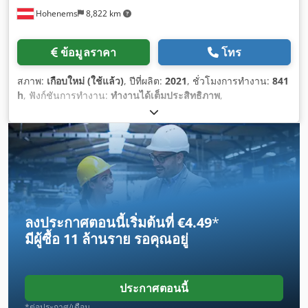
Hohenems
8,822 km
ข้อมูลราคา
โทร
สภาพ:
เกือบใหม่ (ใช้แล้ว)
, ปีที่ผลิต:
2021
, ชั่วโมงการทำงาน:
841
h
, ฟังก์ชันการทำงาน:
ทำงานได้เต็มประสิทธิภาพ
,
ลงประกาศตอนนี้เริ่มต้นที่ €4.49
*
มีผู้ซื้อ
11 ล้านราย
รอคุณอยู่
ประกาศตอนนี้
*ต่อประกาศ/เดือน