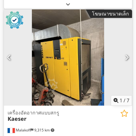
รวม:
2,750 กก.
, ความยาวทั้งหมด:
2,800 มม
, ความกว้างทั้งหมด:
1,150 มม
, ความสูงรวม:
1,770 มม
, กำลัง:
132 กิโลวัตต์ (179.47
โฆษณาขนาดเล็ก
แรงม้า)
, อัตราการไหลเชิงปริมาตร:
1,630 ลบ.ม./ชม.
, ประเภท
การระบายความร้อน:
น้ำ
, แรงดันไฟฟ้าขาเข้า:
400 V
, ความถี่ขา
เข้า:
50 Hz
, อุณหภูมิการทำงาน:
201 °C
, ความดัน:
2.75 แท่ง
,
ความเร็วรอบ (สูงสุด):
12,874 รอบ/นาที
, ประเภทกระแสไฟฟ้าที่
เข้ามา:
สามเฟส
, อุปกรณ์:
คอมเพรสเซอร์, มีแผ่นป้ายประเภท,
เอกสารประกอบ / คู่มือ
,
1
/
7
เครื่องอัดอากาศแบบสกรู
Kaeser
Malakoff
9,315 km