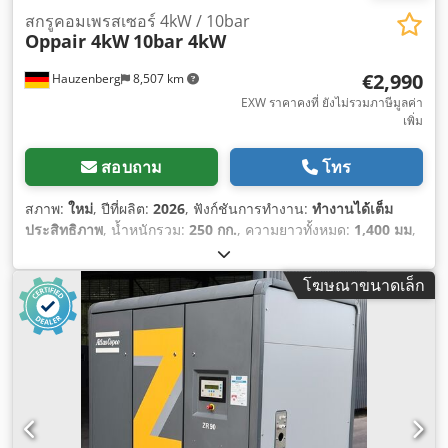
สกรูคอมเพรสเซอร์ 4kW / 10bar
Oppair 4kW
10bar 4kW
€2,990
Hauzenberg
8,507 km
EXW ราคาคงที่ ยังไม่รวมภาษีมูลค่า
เพิ่ม
สอบถาม
โทร
สภาพ:
ใหม่
, ปีที่ผลิต:
2026
, ฟังก์ชันการทำงาน:
ทำงานได้เต็ม
ประสิทธิภาพ
, น้ำหนักรวม:
250 กก.
, ความยาวทั้งหมด:
1,400 มม
,
ความกว้างทั้งหมด:
650 มม
, ความสูงรวม:
1,200 มม
, กำลัง:
4 กิโล
วัตต์ (5.44 แรงม้า)
, ความดันใช้งาน:
10 แท่ง
, ความดัน (ต่ำสุด):
6
โฆษณาขนาดเล็ก
แท่ง
, แรงดัน (สูงสุด):
10 แท่ง
, ระดับเสียงรบกวน:
55 เดซิเบล
(dB)
, ประเภทการระบายความร้อน:
อากาศ
, อุปกรณ์:
มีแผ่นป้าย
ประเภท, เครื่องอบแห้งสารทำความเย็น, เอกสารประกอบ / คู่มือ
,