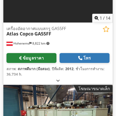
1
/
14
เครื่องอัดอากาศแบบสกรู GA55FF
Atlas Copco
GA55FF
Hohenems
8,822 km
ข้อมูลราคา
โทร
สภาพ:
สภาพดีมาก (มือสอง)
, ปีที่ผลิต:
2012
, ชั่วโมงการทำงาน:
36,734 h
,
โฆษณาขนาดเล็ก