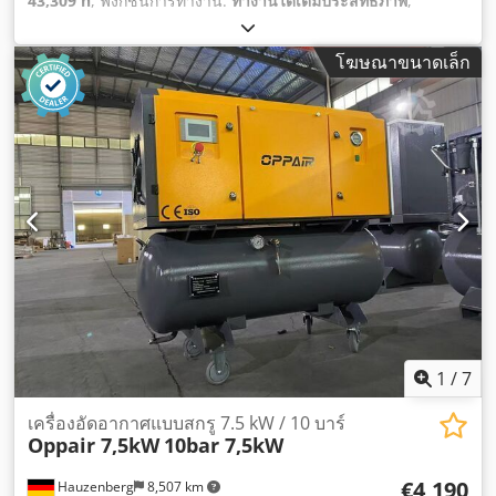
43,309 h
, ฟังก์ชันการทำงาน:
ทำงานได้เต็มประสิทธิภาพ
,
โฆษณาขนาดเล็ก
1
/
7
เครื่องอัดอากาศแบบสกรู 7.5 kW / 10 บาร์
Oppair 7,5kW
10bar 7,5kW
€4,190
Hauzenberg
8,507 km