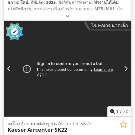
สภาพ:
ใหม่
, ปีที่ผลิต:
2025
, ฟังก์ชันการทำงาน:
ทำงานได้เต็ม
ประสิทธิภาพ
, หมายเลขเครื่องจักร/ยานพาหนะ:
MZRLM01
, น้ำ
หนักรวม:
500 กก.
, ความยาวทั้งหมด:
1,750 มม
, ความกว้าง
ทั้งหมด:
800 มม
, ความสูงรวม:
1,450 มม
, ข้อกำหนดพื้นที่ ความ
โฆษณาขนาดเล็ก
ยาว:
2,000 มม
, ความกว้างที่ต้องการ:
1,000 มม
, ความสูงที่
ต้องการ:
2,000 มม
, กำลัง:
1.2 กิโลวัตต์ (1.63 แรงม้า)
, ประเภท
เชื้อเพลิง:
ไฟฟ้า
, อุปกรณ์:
เครื่องหมาย CE
,
1
/
20
เครื่องอัดอากาศสกรู รุ่น Aircenter SK22
Kaeser
Aircenter SK22