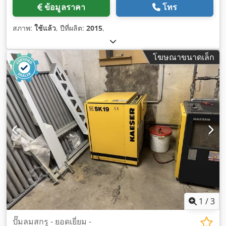
ข้อมูลราคา
โทร
สภาพ:
ใช้แล้ว
, ปีที่ผลิต:
2015
,
โฆษณาขนาดเล็ก
1
/
3
ปั๊มลมสกรู - ยอดเยี่ยม -