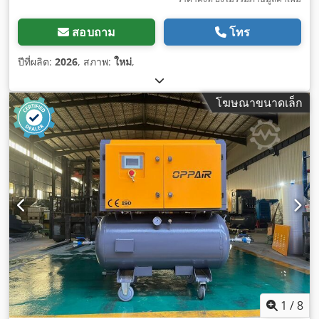
สอบถาม
โทร
ปีที่ผลิต:
2026
, สภาพ:
ใหม่
,
โฆษณาขนาดเล็ก
1
/
8