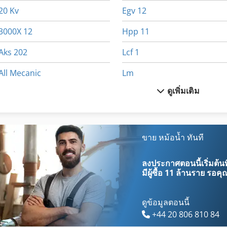
20 Kv
Egv 12
3000X 12
Hpp 11
Aks 202
Lcf 1
All Mecanic
Lm
ดูเพิ่มเติม
Arti Bileme
Lm Guide
Cylinder
Mb 322
Dematik Faw 1
Mvh 5 1 4 B
ขาย หม้อน้ำ ทันที
Dsd 201
Na 3000
ลงประกาศตอนนี้เริ่มต้นท
มีผู้ซื้อ
11 ล้านราย
รอคุณ
ดูข้อมูลตอนนี้
+44 20 806 810 84