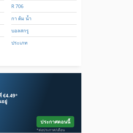
R 706
กา ต้ม น้ำ
บอลสกรู
ประเภท
มด
หม้อ ไอ น้ำ
ี่ €4.49
*
อยู่
ประกาศตอนนี้
*ต่อประกาศ/เดือน