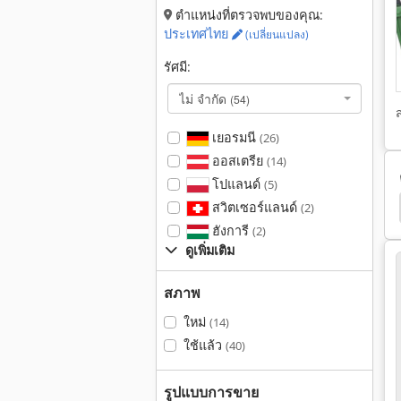
ตำแหน่งที่ตรวจพบของคุณ:
ประเทศไทย
(เปลี่ยนแปลง)
รัศมี:
ไม่ จำกัด
(54)
เยอรมนี
(26)
ออสเตรีย
(14)
โปแลนด์
(5)
l Ms 181
Wood Mizer
Centauro
โต๊ะ สไลด์
สวิตเซอร์แลนด์
(2)
ฮังการี
(2)
ดูเพิ่มเติม
สภาพ
ใหม่
(14)
ใช้แล้ว
(40)
รูปแบบการขาย