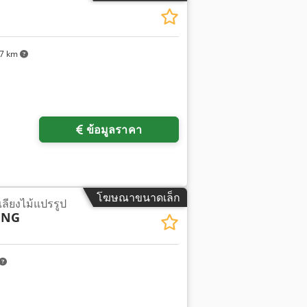
87 km
ข้อมูลราคา
โฆษณาขนาดเล็ก
เลียงไม้แปรรูป
ING