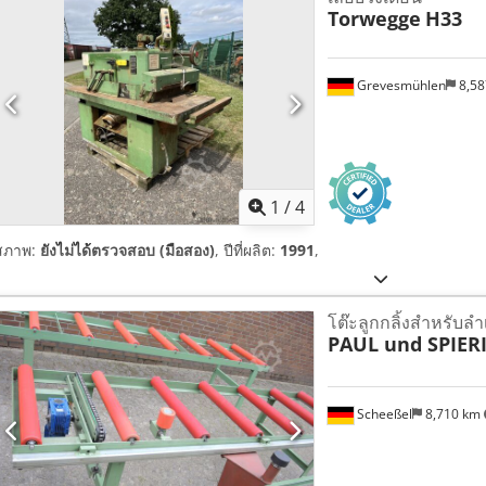
Torwegge
H33
Grevesmühlen
8,5
1
/
4
สภาพ:
ยังไม่ได้ตรวจสอบ (มือสอง)
, ปีที่ผลิต:
1991
,
โต๊ะลูกกลิ้งสำหรับลำ
PAUL und SPIER
Scheeßel
8,710 km