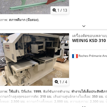
1
/
13
สภาพ:
สภาพดีมาก (มือสอง)
,
เครื่องตัดขอบเพลาแบ
WEINIG
KSD 310
Roches-Prémarie-And
1
/
4
สภาพ:
ใช้แล้ว
, ปีที่ผลิต:
1999
, ฟังก์ชันการทำงาน:
ทำงานได้เต็มประสิทธิภ
ความกว้างสูงสุดของการตัด:
310 มม
, เส้นผ่านศูนย์กลางใบเลื่อย:
350 มม
, 
ทั้งหมด:
2,500 มม
, ความกว้างทั้งหมด:
2,000 มม
, ความสูงรวม:
2,300 มม
, 
810 มม
, ความยาวการตัด (สูงสุด):
8,000 มม
, อัตราการป้อนแกน X:
40 ม./น