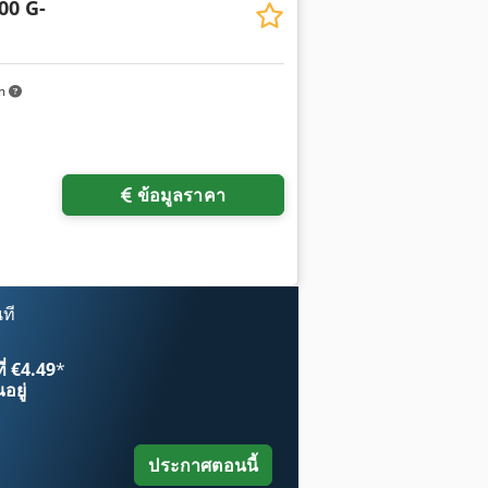
00 G-
km
ข้อมูลราคา
ที
ี่ €4.49
*
อยู่
ประกาศตอนนี้