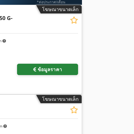
*ต่อประกาศ/เดือน
โฆษณาขนาดเล็ก
50 G-
km
ขอรูปภาพเพิ่มเติม
ข้อมูลราคา
โฆษณาขนาดเล็ก
km