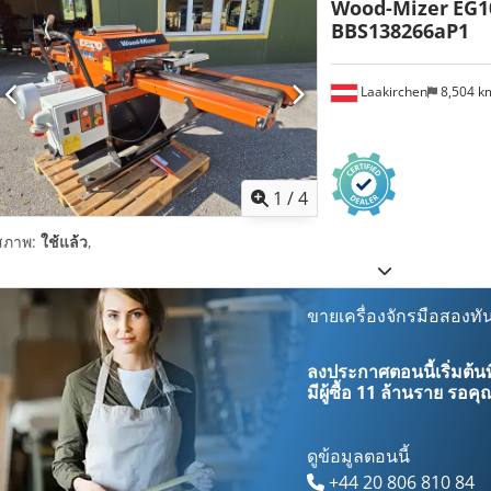
Wood-Mizer
EG1
BBS138266aP1
Laakirchen
8,504 
1
/
4
สภาพ:
ใช้แล้ว
,
ขายเครื่องจักรมือสองทัน
ลงประกาศตอนนี้เริ่มต้นท
มีผู้ซื้อ
11 ล้านราย
รอคุณ
ดูข้อมูลตอนนี้
+44 20 806 810 84