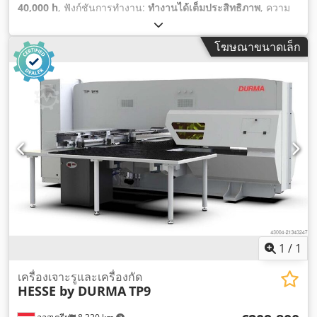
40,000 h
, ฟังก์ชันการทำงาน:
ทำงานได้เต็มประสิทธิภาพ
, ความ
หนาแผ่น (สูงสุด):
4 มม
, น้ำหนักรวม:
11,000 กก.
, ความกว้างของ
โต๊ะ:
1,250 มม
, ความยาวโต๊ะ:
2,500 มม
, ผู้ผลิตคอนโทรลเลอร์:
โฆษณาขนาดเล็ก
Bosch
, รุ่นของคอนโทรลเลอร์:
Bosch
, กำลัง:
12 กิโลวัตต์ (16.32
แรงม้า)
, ระยะเวลาการรับประกัน:
3 เดือน
, ประเภทการควบคุม:
การควบคุม CNC
, ระดับของระบบอัตโนมัติ:
อัตโนมัติ
, ประเภท
การกระตุ้น:
ไฮดรอลิก
, อุปกรณ์:
ม่านแสงนิรภัย, ระบบจาระบี
อัตโนมัติแบบศูนย์กลาง, รีโมทคอนโทรลแบบเท้าเหยียบ, หยุด
ฉุกเฉิน, เครื่องหมาย CE, เอกสารประกอบ / คู่มือ
,
1
/
1
เครื่องเจาะรูและเครื่องกัด
HESSE by DURMA
TP9