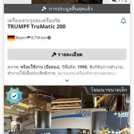
การประมูลสิ้นสุดแล้ว
เครื่องเจาะรูและเครื่องกัด
TRUMPF
TruMatic 200
Bayern
8,756 km
รายละเอียด
สภาพ:
พร้อมใช้งาน (มือสอง)
, ปีที่ผลิต:
1998
, ฟังก์ชันการทำงาน:
ทำงานได้เต็มประสิทธิภาพ
, หมายเลขเครื่องจักร/ยานพาหนะ:
070804
, แรงเจาะ:
16 t
, ความหนาแผ่น (สูงสุด):
6 มม
, ระยะ
เคลื่อนที่แกน X:
2,070 มม
, ระยะเคลื่อนที่แกน Y:
1,280 มม
, เส้น
โฆษณาขนาดเล็ก
ผ่านศูนย์กลางการปั๊ม:
76 มม
,