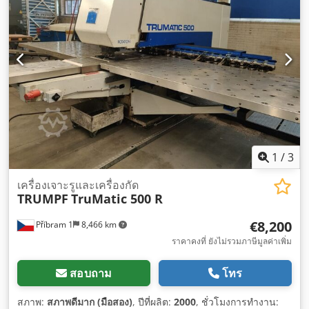
1
/
3
เครื่องเจาะรูและเครื่องกัด
TRUMPF
TruMatic 500 R
€8,200
Příbram 1
8,466 km
ราคาคงที่ ยังไม่รวมภาษีมูลค่าเพิ่ม
สอบถาม
โทร
สภาพ:
สภาพดีมาก (มือสอง)
, ปีที่ผลิต:
2000
, ชั่วโมงการทำงาน: