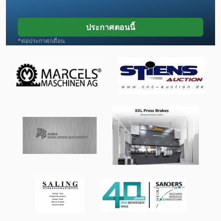
Emu 200
ประกาศตอนนี้
Frm D Midi
*ต่อประกาศ/เดือน
Gmx 200 Linear
Hegner Hdb 200
Hq 400
Knuth Basic 180 Super
Lcf 1
Lm Guide
Na 3000
Nh 5000