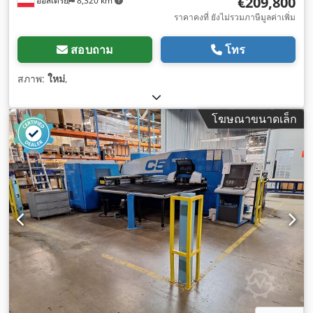
€209,800
ออสเตรีย
8,320 km
ราคาคงที่ ยังไม่รวมภาษีมูลค่าเพิ่ม
สอบถาม
โทร
สภาพ:
ใหม่
,
โฆษณาขนาดเล็ก