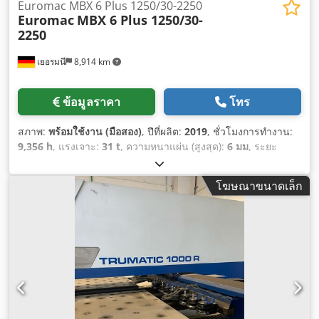
Euromac MBX 6 Plus 1250/30-2250
Euromac
MBX 6 Plus 1250/30-
2250
เยอรมนี
8,914 km
ข้อมูลราคา
โทร
สภาพ:
พร้อมใช้งาน (มือสอง)
, ปีที่ผลิต:
2019
, ชั่วโมงการทำงาน:
9,356 h
, แรงเจาะ:
31 t
, ความหนาแผ่น (สูงสุด):
6 มม
, ระยะ
เคลื่อนที่แกน X:
2,254 มม
, ระยะเคลื่อนที่แกน Y:
1,263 มม
,
โฆษณาขนาดเล็ก