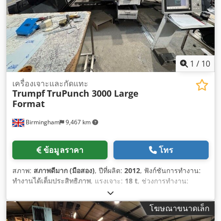
1
/
10
เครื่องเจาะและกัดแทะ
Trumpf
TruPunch 3000 Large
Format
Birmingham
9,467 km
ข้อมูลราคา
โทร
สภาพ:
สภาพดีมาก (มือสอง)
, ปีที่ผลิต:
2012
, ฟังก์ชันการทำงาน:
ทำงานได้เต็มประสิทธิภาพ
, แรงเจาะ:
18 t
, ช่วงการทำงาน:
30,001,500 มม
, ระยะเคลื่อนที่แกน X:
3,000 มม
, ระยะเคลื่อนที่
แกน Y:
1,600 มม
,
โฆษณาขนาดเล็ก