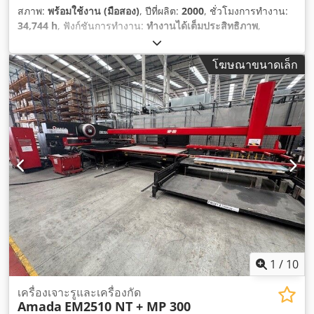
สภาพ:
พร้อมใช้งาน (มือสอง)
, ปีที่ผลิต:
2000
, ชั่วโมงการทำงาน:
34,744 h
, ฟังก์ชันการทำงาน:
ทำงานได้เต็มประสิทธิภาพ
,
หมายเลขเครื่องจักร/ยานพาหนะ:
258 032
, น้ำหนักรวม:
11,500
กก.
, แรงเจาะ:
20 t
, ความแม่นยำในการจัดวางตำแหน่ง:
0.07 มม
,
โฆษณาขนาดเล็ก
เส้นผ่านศูนย์กลางของเครื่องมือ:
89 มม
,
1
/
10
เครื่องเจาะรูและเครื่องกัด
Amada
EM2510 NT + MP 300