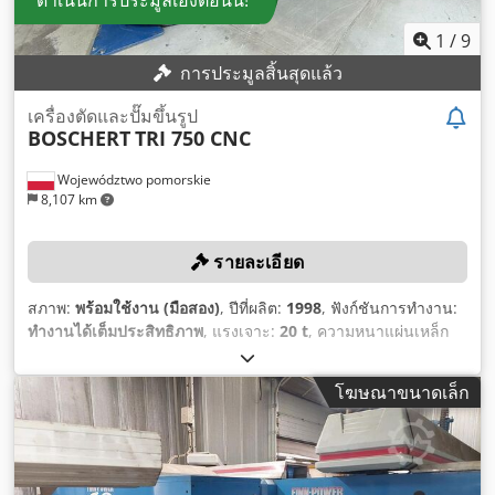
ดำเนินการประมูลเองตอนนี้!
1
/
9
การประมูลสิ้นสุดแล้ว
เครื่องตัดและปั๊มขึ้นรูป
BOSCHERT
TRI 750 CNC
Województwo pomorskie
8,107 km
รายละเอียด
สภาพ:
พร้อมใช้งาน (มือสอง)
, ปีที่ผลิต:
1998
, ฟังก์ชันการทำงาน:
ทำงานได้เต็มประสิทธิภาพ
, แรงเจาะ:
20 t
, ความหนาแผ่นเหล็ก
(สูงสุด):
6 มม
, เส้นผ่านศูนย์กลางการปั๊ม:
105 มม
, ความยาวชิ้น
งาน (สูงสุด):
1,000 มม
, ความกว้างของชิ้นงาน (สูงสุด):
2,500 มม
,
โฆษณาขนาดเล็ก