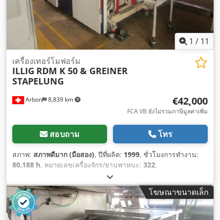
1
/
11
เครื่องเทอร์โมฟอร์ม
ILLIG
RDM K 50 & GREINER
STAPELUNG
€42,000
Arbon
8,839 km
FCA VB ยังไม่รวมภาษีมูลค่าเพิ่ม
สอบถาม
โทร
สภาพ:
สภาพดีมาก (มือสอง)
, ปีที่ผลิต:
1999
, ชั่วโมงการทำงาน:
80,188 h
, หมายเลขเครื่องจักร/ยานพาหนะ:
322
,
โฆษณาขนาดเล็ก