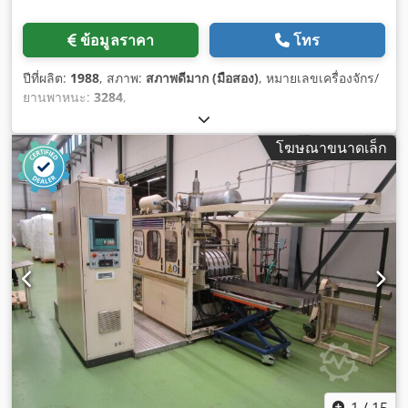
ข้อมูลราคา
โทร
ปีที่ผลิต:
1988
, สภาพ:
สภาพดีมาก (มือสอง)
, หมายเลขเครื่องจักร/
ยานพาหนะ:
3284
,
โฆษณาขนาดเล็ก
1
/
15