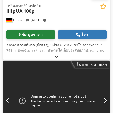
เครื่องเทอร์โมฟอร์ม
Illig
UA 100g
Elmshorn
8,686 km
ข้อมูลราคา
โทร
สภาพ:
สภาพดีมาก (มือสอง)
, ปีที่ผลิต:
2017
, ชั่วโมงการทำงาน:
748 h
, ฟังก์ชันการทำงาน:
ทำงานได้เต็มประสิทธิภาพ
, หมายเลข
เครื่องจักร/ยานพาหนะ:
5231847
, ประเภทกระแสไฟฟ้าที่เข้ามา:
สามเฟส
, ความกว้างทั้งหมด:
3,988 มม
, ความยาวทั้งหมด:
4,740
โฆษณาขนาดเล็ก
มม
, ความสูงรวม:
3,440 มม
, แรงดันไฟฟ้าขาเข้า:
400 V
, ข้อต่อ
อากาศอัด:
6 แท่ง
, น้ำหนักรวม:
2,700 กก.
,