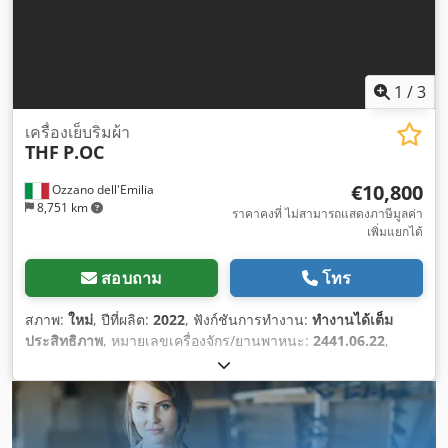
1
/
3
เครื่องเย็บริมผ้า
THF
P.OC
€10,800
Ozzano dell'Emilia
8,751 km
ราคาคงที่ ไม่สามารถแสดงภาษีมูลค่า
เพิ่มแยกได้
สอบถาม
โทร
สภาพ:
ใหม่
, ปีที่ผลิต:
2022
, ฟังก์ชันการทำงาน:
ทำงานได้เต็ม
ประสิทธิภาพ
, หมายเลขเครื่องจักร/ยานพาหนะ:
2441.06.22
,
ความดัน:
6 แท่ง
, ความกว้างทั้งหมด:
1,200 มม
, ความยาวทั้งหมด:
895 มม
, ความสูงรวม:
1,600 มม
, แรงดันไฟฟ้าขาเข้า:
230 V
, ข้อ
ต่ออากาศอัด:
6 แท่ง
, น้ำหนักรวม:
180 กก.
,