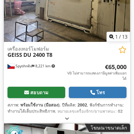
1
/
13
เครื่องเทอร์โมฟอร์ม
GEISS
DU 2400 T8
€65,000
Spytihněv
8,221 km
VB ไม่สามารถแสดงภาษีมูลค่าเพิ่มแยก
ได้
สอบถาม
โทร
สภาพ:
พร้อมใช้งาน (มือสอง)
, ปีที่ผลิต:
2002
, ฟังก์ชันการทำงาน:
ทำงานได้เต็มประสิทธิภาพ
, หมายเลขเครื่องจักร/ยานพาหนะ:
02
2406
,
โฆษณาขนาดเล็ก