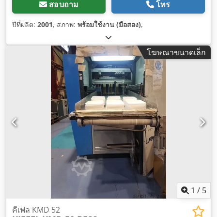
สอบถาม
โทร
ปีที่ผลิต:
2001
, สภาพ:
พร้อมใช้งาน (มือสอง)
,
โฆษณาขนาดเล็ก
1
/
5
คีเฟล KMD 52