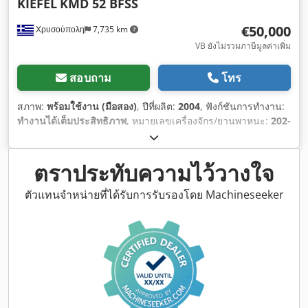
KIEFEL
KMD 52 BFSS
€50,000
Χρυσούπολη
7,735 km
VB ยังไม่รวมภาษีมูลค่าเพิ่ม
สอบถาม
โทร
สภาพ:
พร้อมใช้งาน (มือสอง)
, ปีที่ผลิต:
2004
, ฟังก์ชันการทำงาน:
ทำงานได้เต็มประสิทธิภาพ
, หมายเลขเครื่องจักร/ยานพาหนะ:
202-
052
, ความกว้างของฟิล์ม:
570 มม
, ประเภทกระแสไฟฟ้าที่เข้ามา:
สามเฟส
, ความดัน:
6 แท่ง
, ความกว้างทั้งหมด:
25,800 มม
, ความ
ยาวทั้งหมด:
82,200 มม
, ความสูงรวม:
22,800 มม
,
ตราประทับความไว้วางใจ
ตัวแทนจำหน่ายที่ได้รับการรับรองโดย Machineseeker