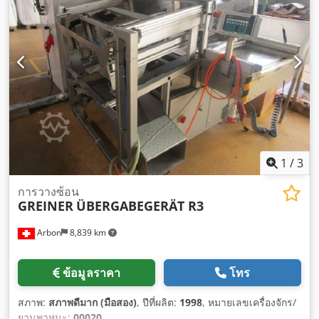
1
/
3
การวางซ้อน
GREINER
ÜBERGABEGERÄT R3
Arbon
8,839 km
ข้อมูลราคา
โทร
สภาพ:
สภาพดีมาก (มือสอง)
, ปีที่ผลิต:
1998
, หมายเลขเครื่องจักร/
ยานพาหนะ:
00020
,