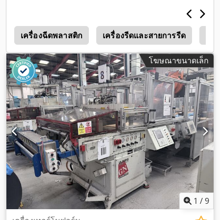
r
เครื่องฉีดพลาสติก
เครื่องรีดและสายการรีด
Illig
โฆษณาขนาดเล็ก
1
/
9