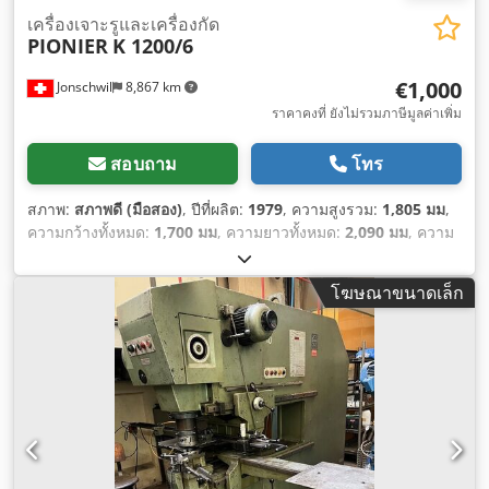
เครื่องเจาะรูและเครื่องกัด
PIONIER
K 1200/6
€1,000
Jonschwil
8,867 km
ราคาคงที่ ยังไม่รวมภาษีมูลค่าเพิ่ม
สอบถาม
โทร
สภาพ:
สภาพดี (มือสอง)
, ปีที่ผลิต:
1979
, ความสูงรวม:
1,805 มม
,
ความกว้างทั้งหมด:
1,700 มม
, ความยาวทั้งหมด:
2,090 มม
, ความ
หนาแผ่นเหล็ก (สูงสุด):
3 มม
, ช่วงการทำงาน:
960 มม
, น้ำหนัก
รวม:
1,200 กก.
,
โฆษณาขนาดเล็ก