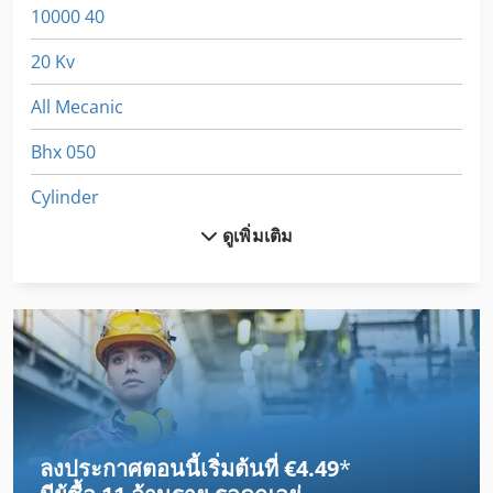
10000 40
20 Kv
All Mecanic
Bhx 050
Cylinder
ดูเพิ่มเติม
Dematik Faw 1
Dsd 201
Dws 200
Egv 12
Emu 200
ลงประกาศตอนนี้เริ่มต้นที่ €4.49
*
Frm D Midi