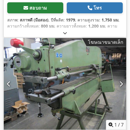
สอบถาม
โทร
สภาพ:
สภาพดี (มือสอง)
, ปีที่ผลิต:
1979
, ความสูงรวม:
1,750 มม
,
ความกว้างทั้งหมด:
800 มม
, ความยาวทั้งหมด:
1,200 มม
, ความ
หนาแผ่นเหล็ก (สูงสุด):
3 มม
, ช่วงการทำงาน:
960 มม
, น้ำหนัก
รวม:
750 กก.
, กำลัง:
0.37 กิโลวัตต์ (0.50 แรงม้า)
,
โฆษณาขนาดเล็ก
1
/
7