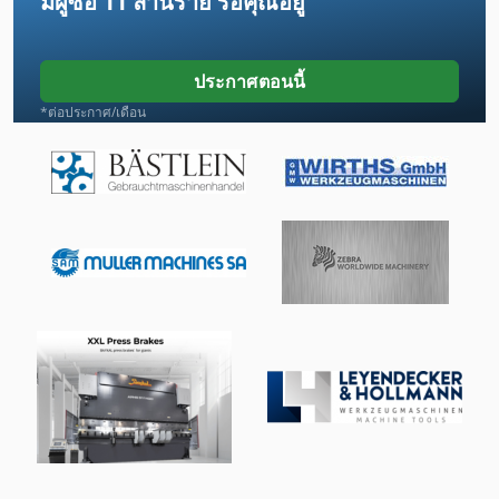
มีผู้ซื้อ
11 ล้านราย
รอคุณอยู่
Gmx 200 Linear
Gx 11 Ff
ประกาศตอนนี้
Hpp 11
*ต่อประกาศ/เดือน
Lcf 1
Lm Guide
Mb 322
Mvh 5 1 4 B
O K
Omme 2500 Ebdz
Schechtl Ksv 200
กด