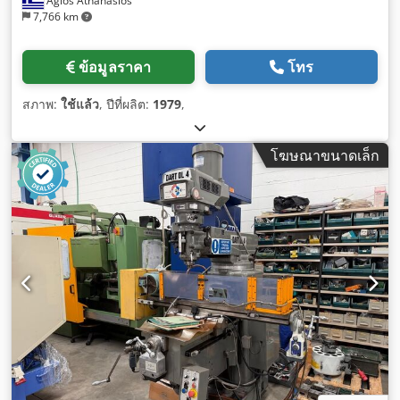
Agios Athanasios
7,766 km
ข้อมูลราคา
โทร
สภาพ:
ใช้แล้ว
, ปีที่ผลิต:
1979
,
โฆษณาขนาดเล็ก