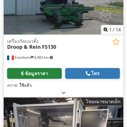
1
/
14
เครื่องกัดแนวตั้ง
Droop & Rein
FS130
Ensisheim
8,983 km
ข้อมูลราคา
โทร
สภาพ:
ใช้แล้ว
,
โฆษณาขนาดเล็ก