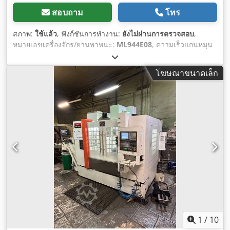
สอบถาม
โทร
สภาพ:
ใช้แล้ว
, ฟังก์ชันการทำงาน:
ยังไม่ผ่านการตรวจสอบ
,
หมายเลขเครื่องจักร/ยานพาหนะ:
ML944E08
, ความเร็วแกนหมุน
(สูงสุด):
8,000 รอบ/นาที
, ประเภทกระแสไฟฟ้าที่เข้ามา:
สามเฟส
,
น้ำหนักรวม:
5,500 กก.
, แรงดันไฟฟ้าขาเข้า:
400 V
,
โฆษณาขนาดเล็ก
1
/
10