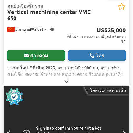
ศูนย์เครื่องจักรกล
Vertical machining center
VMC
650
US$25,000
Shanghai
2,691 km
VB ไม่สามารถแสดงภาษีมูลค่าเพิ่มแยก
ได้
สอบถาม
โทร
สภาพ:
ใหม่
, ปีที่ผลิต:
2025
, ความยาวโต๊ะ:
900 มม
, ความกว้าง
ของโต๊ะ:
450 มม
, จำนวนแกนหมุน:
1
, ความเร็วแกนหมุน (นาที):
8,000 รอบ/นาที
, น้ำหนักรับได้ของโต๊ะ:
500 กก.
,
โฆษณาขนาดเล็ก