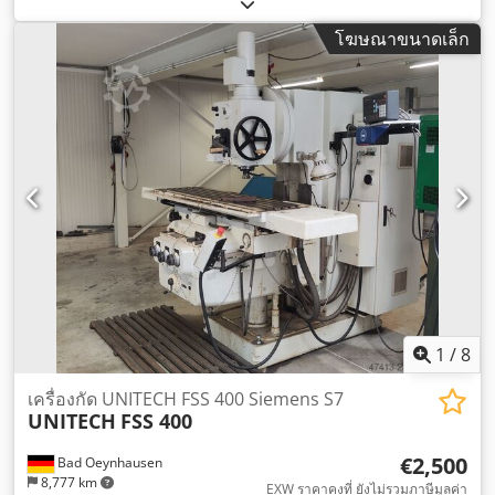
แกน Y:
195 มม
, ระยะป้อนแกน Z:
415 มม
, ความเร็วแกนหมุน
(สูงสุด):
2,500 รอบ/นาที
, ความเร็วแกนหมุน (นาที):
75 รอบ/นาที
,
โฆษณาขนาดเล็ก
จังหวะปากกาแบบขนนก:
125 มม
, ความกว้างของโต๊ะ:
240 มม
,
ความยาวโต๊ะ:
800 มม
,
1
/
8
เครื่องกัด UNITECH FSS 400 Siemens S7
UNITECH
FSS 400
€2,500
Bad Oeynhausen
8,777 km
EXW ราคาคงที่ ยังไม่รวมภาษีมูลค่า