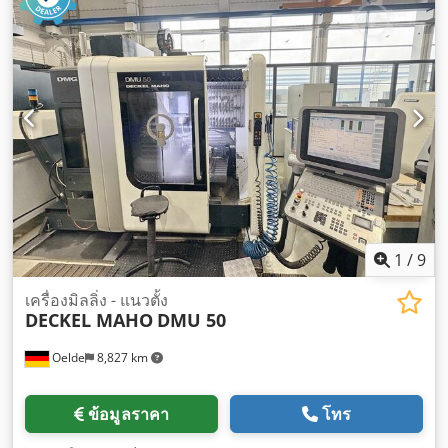
1
/
9
เครื่องมิลลิ่ง - แนวตั้ง
DECKEL MAHO
DMU 50
Oelde
8,827 km
ข้อมูลราคา
โทร