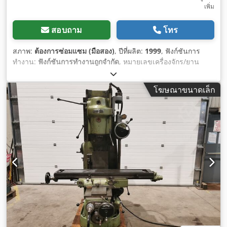
เพิ่ม
สอบถาม
โทร
สภาพ:
ต้องการซ่อมแซม (มือสอง)
, ปีที่ผลิต:
1999
, ฟังก์ชันการ
ทำงาน:
ฟังก์ชันการทำงานถูกจำกัด
, หมายเลขเครื่องจักร/ยาน
พาหนะ:
FSS 400 / 20041
, ระยะป้อนแกน X:
1,120 มม
, ระยะป้อน
แกน Y:
345 มม
, ระยะป้อนแกน Z:
400 มม
, น้ำหนักรวม:
4,100
โฆษณาขนาดเล็ก
กก.
,