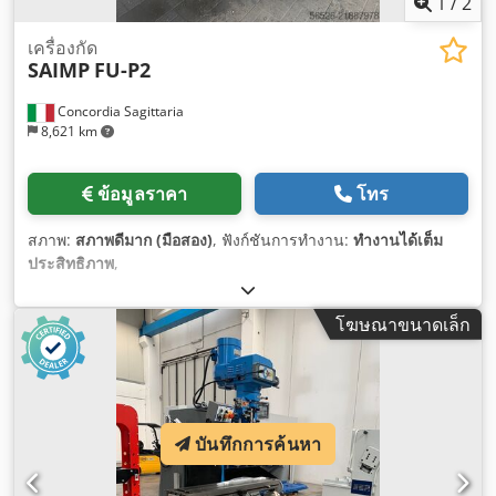
1
/
2
เครื่องกัด
SAIMP
FU-P2
Concordia Sagittaria
8,621 km
ข้อมูลราคา
โทร
สภาพ:
สภาพดีมาก (มือสอง)
, ฟังก์ชันการทำงาน:
ทำงานได้เต็ม
ประสิทธิภาพ
,
โฆษณาขนาดเล็ก
บันทึกการค้นหา