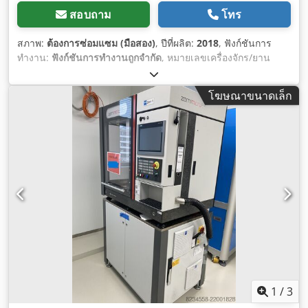
สอบถาม
โทร
สภาพ:
ต้องการซ่อมแซม (มือสอง)
, ปีที่ผลิต:
2018
, ฟังก์ชันการ
ทำงาน:
ฟังก์ชันการทำงานถูกจำกัด
, หมายเลขเครื่องจักร/ยาน
พาหนะ:
L5370
, ระยะเคลื่อนที่แกน X:
175 มม
, ระยะเคลื่อนที่แกน
Y:
100 มม
, ระยะเคลื่อนที่ตามแกน Z:
135 มม
, อัตราการป้อนแกน
โฆษณาขนาดเล็ก
X:
5 ม./นาที
, อัตราการป้อนแกน Y:
5 ม./นาที
, อัตราป้อนแกน Z:
2
ม./นาที
, ความเร็วแกนหมุน (สูงสุด):
125,000 รอบ/นาที
, ความเร็ว
แกนหมุน (นาที):
10,500 รอบ/นาที
, ความสูงรวม:
2,160 มม
,
ความกว้างทั้งหมด:
1,815 มม
, ความยาวทั้งหมด:
2,339 มม
,
ประเภทกระแสไฟฟ้าที่เข้ามา:
สามเฟส
, น้ำหนักรวม:
1,500 กก.
,
แรงดันไฟฟ้าขาเข้า:
400 V
, กระแสไฟฟ้าขาเข้า:
32 A
, อุปกรณ์:
เอกสารประกอบ / คู่มือ
,
1
/
3