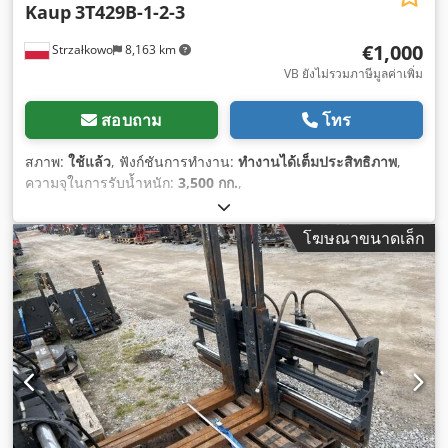
Kaup
3T429B-1-2-3
€1,000
Strzałkowo
8,163 km
VB ยังไม่รวมภาษีมูลค่าเพิ่ม
สอบถาม
โทร
สภาพ:
ใช้แล้ว
, ฟังก์ชันการทำงาน:
ทำงานได้เต็มประสิทธิภาพ
,
ความจุในการรับน้ำหนัก:
3,500 กก.
,
โฆษณาขนาดเล็ก