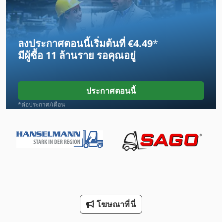
Dws 200
Egv 12
ลงประกาศตอนนี้เริ่มต้นที่ €4.49
*
Frm D Midi
มีผู้ซื้อ
11 ล้านราย
รอคุณอยู่
Gl 172
Gx 11 Ff
ประกาศตอนนี้
Hpp 11
*ต่อประกาศ/เดือน
Label
Lcf 1
Lm
Lm Guide
โฆษณาที่นี่
Mvh 5 1 4 B