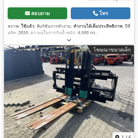
สอบถาม
โทร
สภาพ:
ใช้แล้ว
, ฟังก์ชันการทำงาน:
ทำงานได้เต็มประสิทธิภาพ
, ปีที่
ผลิต:
2020
, ความจุในการรับน้ำหนัก:
4,500 กก.
,
โฆษณาขนาดเล็ก
1
/
6