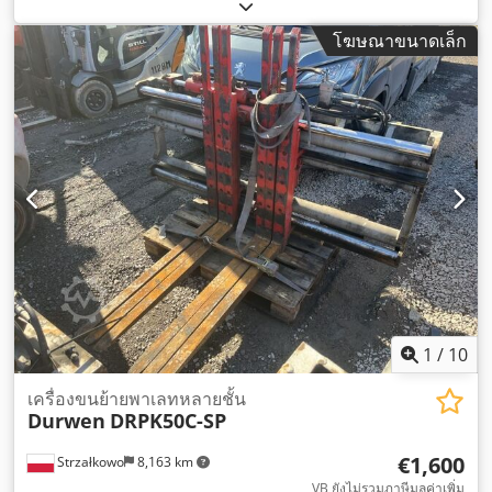
มม
,
โฆษณาขนาดเล็ก
1
/
10
เครื่องขนย้ายพาเลทหลายชั้น
Durwen
DRPK50C-SP
€1,600
Strzałkowo
8,163 km
VB ยังไม่รวมภาษีมูลค่าเพิ่ม