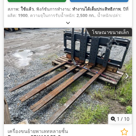
สภาพ:
ใช้แล้ว
, ฟังก์ชันการทำงาน:
ทำงานได้เต็มประสิทธิภาพ
, ปีที่
ผลิต:
1900
, ความจุในการรับน้ำหนัก:
2,500 กก.
, น้ำหนักเปล่า:
1,250 กก.
, ความสูงอาคาร:
1,400 มม
,
โฆษณาขนาดเล็ก
1
/
10
เครื่องขนย้ายพาเลทหลายชั้น