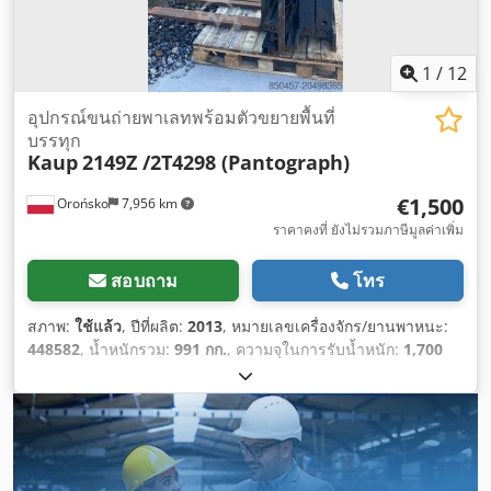
1
/
12
อุปกรณ์ขนถ่ายพาเลทพร้อมตัวขยายพื้นที่
บรรทุก
Kaup
2149Z /2T4298 (Pantograph)
€1,500
Orońsko
7,956 km
ราคาคงที่ ยังไม่รวมภาษีมูลค่าเพิ่ม
สอบถาม
โทร
สภาพ:
ใช้แล้ว
, ปีที่ผลิต:
2013
, หมายเลขเครื่องจักร/ยานพาหนะ:
448582
, น้ำหนักรวม:
991 กก.
, ความจุในการรับน้ำหนัก:
1,700
กก.
,