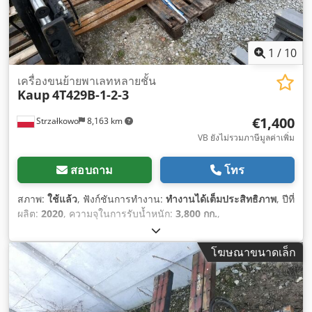
1
/
10
เครื่องขนย้ายพาเลทหลายชั้น
Kaup
4T429B-1-2-3
€1,400
Strzałkowo
8,163 km
VB ยังไม่รวมภาษีมูลค่าเพิ่ม
สอบถาม
โทร
สภาพ:
ใช้แล้ว
, ฟังก์ชันการทำงาน:
ทำงานได้เต็มประสิทธิภาพ
, ปีที่
ผลิต:
2020
, ความจุในการรับน้ำหนัก:
3,800 กก.
,
โฆษณาขนาดเล็ก