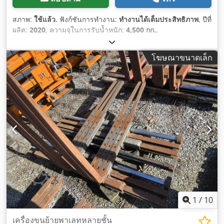
สภาพ:
ใช้แล้ว
, ฟังก์ชันการทำงาน:
ทำงานได้เต็มประสิทธิภาพ
, ปีที่
ผลิต:
2020
, ความจุในการรับน้ำหนัก:
4,500 กก.
,
โฆษณาขนาดเล็ก
1
/
10
เครื่องขนย้ายพาเลทหลายชั้น