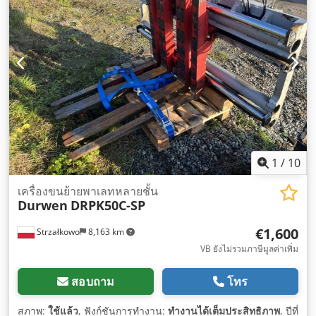
1
/
10
เครื่องขนย้ายพาเลทหลายชั้น
Durwen
DRPK50C-SP
€1,600
Strzałkowo
8,163 km
VB ยังไม่รวมภาษีมูลค่าเพิ่ม
สอบถาม
โทร
สภาพ:
ใช้แล้ว
, ฟังก์ชันการทำงาน:
ทำงานได้เต็มประสิทธิภาพ
, ปีที่