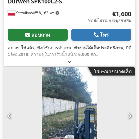
Durwen
SPK100C2-S
€1,600
Strzałkowo
8,163 km
VB ยังไม่รวมภาษีมูลค่าเพิ่ม
สอบถาม
โทร
สภาพ:
ใช้แล้ว
, ฟังก์ชันการทำงาน:
ทำงานได้เต็มประสิทธิภาพ
, ปีที่
ผลิต:
2018
, ความจุในการรับน้ำหนัก:
6,000 กก.
,
โฆษณาขนาดเล็ก