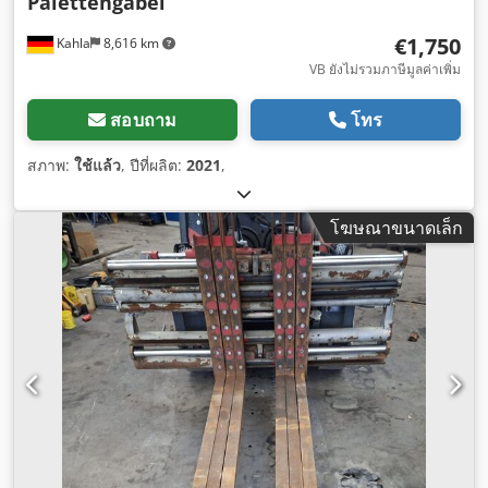
Palettengabel
€1,750
Kahla
8,616 km
VB ยังไม่รวมภาษีมูลค่าเพิ่ม
สอบถาม
โทร
สภาพ:
ใช้แล้ว
, ปีที่ผลิต:
2021
,
โฆษณาขนาดเล็ก