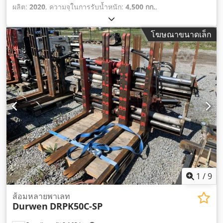
ผลิต:
2020
, ความจุในการรับน้ำหนัก:
4,500 กก.
,
โฆษณาขนาดเล็ก
1
/
9
ส้อมหลายพาเลท
Durwen
DRPK50C-SP