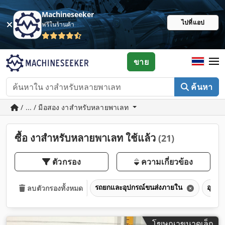
Machineseeker
ไปที่แอป
ฟรีในร้านค้า
ขาย
ค้นหา
/ ... / มือสอง งาสำหรับหลายพาเลท
ซื้อ งาสำหรับหลายพาเลท ใช้แล้ว
(21)
ตัวกรอง
ความเกี่ยวข้อง
รถยกและอุปกรณ์ขนส่งภายใน
อุปกร
ลบตัวกรองทั้งหมด
โฆษณาขนาดเล็ก