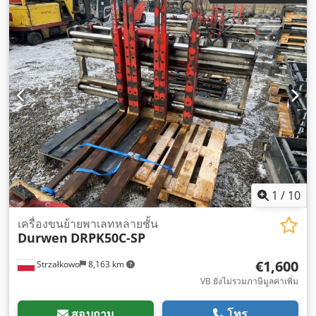
1
/
10
เครื่องขนย้ายพาเลทหลายชั้น
Durwen
DRPK50C-SP
€1,600
Strzałkowo
8,163 km
VB ยังไม่รวมภาษีมูลค่าเพิ่ม
สอบถาม
โทร