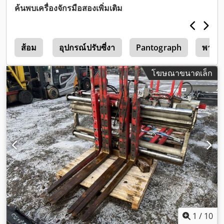
ค้นพบเครื่องจักรมือสองเพิ่มเติม
ส้อม
อุปกรณ์ปรับซี่งา
Pantograph
พาเล
โฆษณาขนาดเล็ก
1
/
10