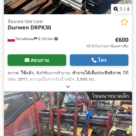
1
/
4
ส้อมหลายพาเลท
Durwen
DRPK30
€600
Strzałkowo
8,163 km
VB ยังไม่รวมภาษีมูลค่าเพิ่ม
สอบถาม
โทร
สภาพ:
ใช้แล้ว
, ฟังก์ชันการทำงาน:
ทำงานได้เต็มประสิทธิภาพ
, ปีที่
ผลิต:
2011
, ความจุในการรับน้ำหนัก:
3,000 กก.
,
โฆษณาขนาดเล็ก