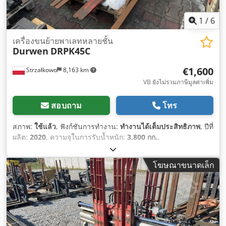
1
/
6
เครื่องขนย้ายพาเลทหลายชั้น
Durwen
DRPK45C
€1,600
Strzałkowo
8,163 km
VB ยังไม่รวมภาษีมูลค่าเพิ่ม
สอบถาม
โทร
สภาพ:
ใช้แล้ว
, ฟังก์ชันการทำงาน:
ทำงานได้เต็มประสิทธิภาพ
, ปีที่
ผลิต:
2020
, ความจุในการรับน้ำหนัก:
3,800 กก.
,
โฆษณาขนาดเล็ก