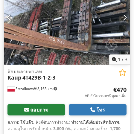
1
/
3
ส้อมหลายพาเลท
Kaup
4T429B-1-2-3
€470
Strzałkowo
8,163 km
VB ยังไม่รวมภาษีมูลค่าเพิ่ม
สอบถาม
โทร
สภาพ:
ใช้แล้ว
, ฟังก์ชันการทำงาน:
ทำงานได้เต็มประสิทธิภาพ
,
ความจุในการรับน้ำหนัก:
3,600 กก.
, ความกว้างก่อสร้าง:
1,700