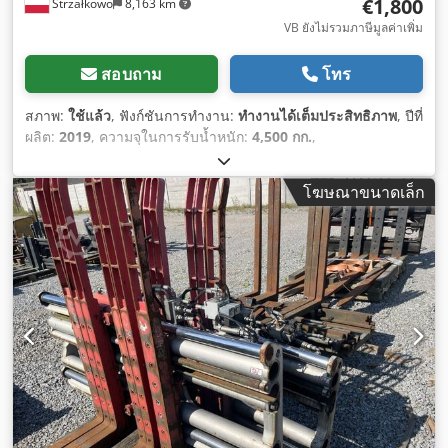
€1,800
Strzałkowo
8,163 km
VB ยังไม่รวมภาษีมูลค่าเพิ่ม
สอบถาม
โทร
สภาพ:
ใช้แล้ว
, ฟังก์ชันการทำงาน:
ทำงานได้เต็มประสิทธิภาพ
, ปีที่
ผลิต:
2019
, ความจุในการรับน้ำหนัก:
4,500 กก.
,
โฆษณาขนาดเล็ก