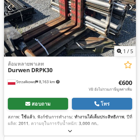
1
/
5
ส้อมหลายพาเลท
Durwen
DRPK30
€600
Strzałkowo
8,163 km
VB ยังไม่รวมภาษีมูลค่าเพิ่ม
สอบถาม
โทร
สภาพ:
ใช้แล้ว
, ฟังก์ชันการทำงาน:
ทำงานได้เต็มประสิทธิภาพ
, ปีที่
ผลิต:
2011
, ความจุในการรับน้ำหนัก:
3,000 กก.
,