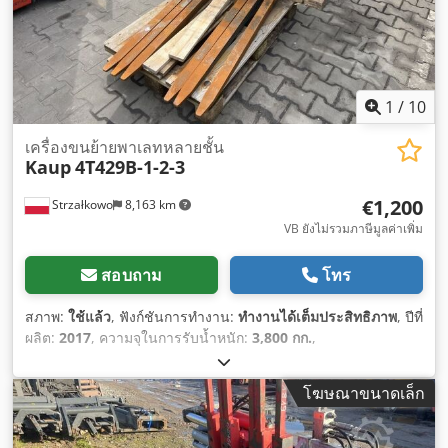
1
/
10
เครื่องขนย้ายพาเลทหลายชั้น
Kaup
4T429B-1-2-3
€1,200
Strzałkowo
8,163 km
VB ยังไม่รวมภาษีมูลค่าเพิ่ม
สอบถาม
โทร
สภาพ:
ใช้แล้ว
, ฟังก์ชันการทำงาน:
ทำงานได้เต็มประสิทธิภาพ
, ปีที่
ผลิต:
2017
, ความจุในการรับน้ำหนัก:
3,800 กก.
,
โฆษณาขนาดเล็ก