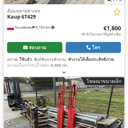
ส้อมหลายพาเลท
Kaup
6T429
€1,800
Strzałkowo
8,163 km
VB ยังไม่รวมภาษีมูลค่าเพิ่ม
สอบถาม
โทร
สภาพ:
ใช้แล้ว
, ฟังก์ชันการทำงาน:
ทำงานได้เต็มประสิทธิภาพ
,
ความจุในการรับน้ำหนัก:
6,000 กก.
,
โฆษณาขนาดเล็ก