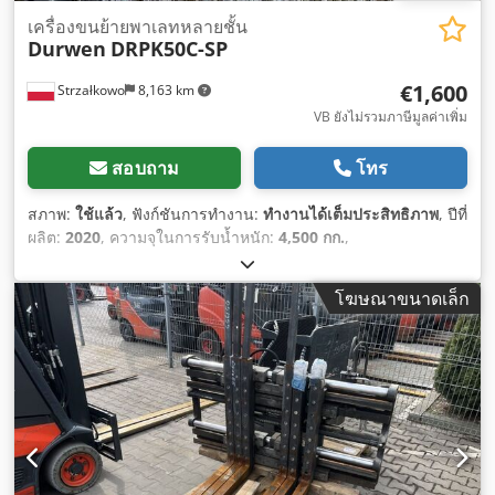
เครื่องขนย้ายพาเลทหลายชั้น
Durwen
DRPK50C-SP
€1,600
Strzałkowo
8,163 km
VB ยังไม่รวมภาษีมูลค่าเพิ่ม
สอบถาม
โทร
สภาพ:
ใช้แล้ว
, ฟังก์ชันการทำงาน:
ทำงานได้เต็มประสิทธิภาพ
, ปีที่
ผลิต:
2020
, ความจุในการรับน้ำหนัก:
4,500 กก.
,
โฆษณาขนาดเล็ก