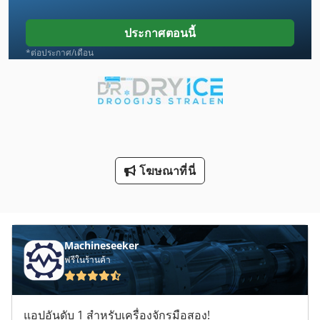
Hpp 11
ประกาศตอนนี้
Lcf 1
*ต่อประกาศ/เดือน
Lm Guide
Na 3000
Ps 174
กด
โฆษณาที่นี่
กิ โย ติ น
บอลสกรู
Machineseeker
ประเภท
ฟรีในร้านค้า
ภาชนะขนส่ง
มด
แอปอันดับ 1 สำหรับเครื่องจักรมือสอง!