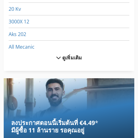
20 Kv
3000X 12
Aks 202
All Mecanic
ดูเพิ่มเติม
Cylinder
Dsd 201
Dws
Dws 200
Egv 12
ลงประกาศตอนนี้เริ่มต้นที่ €4.49
*
Emu 200
มีผู้ซื้อ
11 ล้านราย
รอคุณอยู่
Frm D Midi