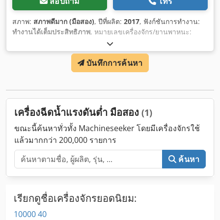
สอบถาม
โทร
สภาพ:
สภาพดีมาก (มือสอง)
, ปีที่ผลิต:
2017
, ฟังก์ชันการทำงาน:
ทำงานได้เต็มประสิทธิภาพ
, หมายเลขเครื่องจักร/ยานพาหนะ:
MClL-800?OSK+KK
, แรงดันไฟฟ้าขาเข้า:
400 V
, ประเภทกระแส
ไฟฟ้าที่เข้ามา:
สามเฟส
, ประเภทการระบายความร้อน:
อากาศ
,
บันทึกการค้นหา
ความกว้างทั้งหมด:
2,330 มม
, ความยาวทั้งหมด:
2,150 มม
, ความ
สูงรวม:
2,800 มม
, ความหนาแผ่นอลูมิเนียม (สูงสุด):
2 มม
, แรงดัน
ใช้งานต่อเนื่อง:
0.5 แท่ง
, ความยาวโต๊ะ:
1,150 มม
, อุปกรณ์:
น้ำ
ร้อน, มีแผ่นป้ายประเภท
,
เครื่องฉีดน้ำแรงดันต่ำ มือสอง
(1)
ขณะนี้ค้นหาทั่วทั้ง Machineseeker โดยมีเครื่องจักรใช้
แล้วมากกว่า 200,000 รายการ
ค้นหา
เรียกดูชื่อเครื่องจักรยอดนิยม:
10000 40